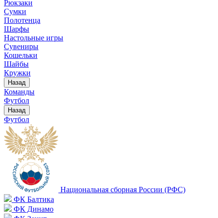
Рюкзаки
Сумки
Полотенца
Шарфы
Настольные игры
Сувениры
Кошельки
Шайбы
Кружки
Назад
Команды
Футбол
Назад
Футбол
Национальная сборная России (РФС)
ФК Балтика
ФК Динамо