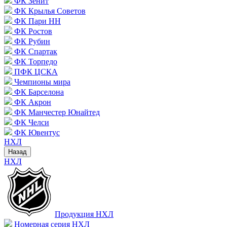
ФК Зенит
ФК Крылья Советов
ФК Пари НН
ФК Ростов
ФК Рубин
ФК Спартак
ФК Торпедо
ПФК ЦСКА
Чемпионы мира
ФК Барселона
ФК Акрон
ФК Манчестер Юнайтед
ФК Челси
ФК Ювентус
НХЛ
Назад
НХЛ
Продукция НХЛ
Номерная серия НХЛ