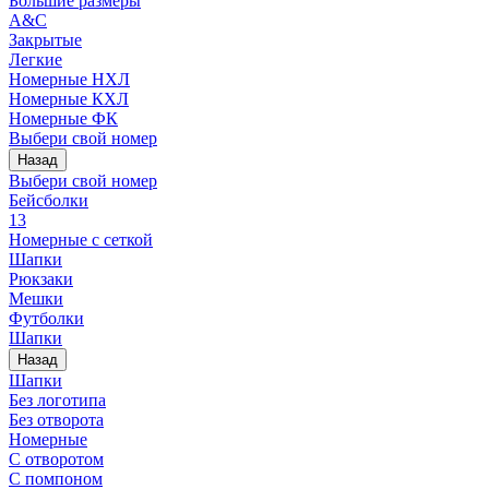
Большие размеры
A&C
Закрытые
Легкие
Номерные НХЛ
Номерные КХЛ
Номерные ФК
Выбери свой номер
Назад
Выбери свой номер
Бейсболки
13
Номерные с сеткой
Шапки
Рюкзаки
Мешки
Футболки
Шапки
Назад
Шапки
Без логотипа
Без отворота
Номерные
С отворотом
С помпоном