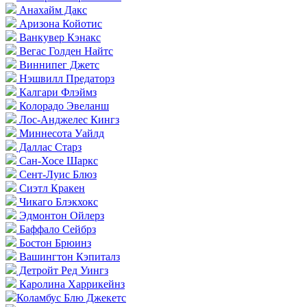
Анахайм Дакс
Аризона Койотис
Ванкувер Кэнакс
Вегас Голден Найтс
Виннипег Джетс
Нэшвилл Предаторз
Калгари Флэймз
Колорадо Эвеланш
Лос-Анджелес Кингз
Миннесота Уайлд
Даллас Старз
Сан-Хосе Шаркс
Сент-Луис Блюз
Сиэтл Кракен
Чикаго Блэкхокс
Эдмонтон Ойлерз
Баффало Сейбрз
Бостон Брюинз
Вашингтон Кэпиталз
Детройт Ред Уингз
Каролина Харрикейнз
Коламбус Блю Джекетс