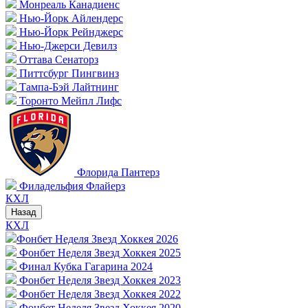
Монреаль Канадиенс
Нью-Йорк Айлендерс
Нью-Йорк Рейнджерс
Нью-Джерси Девилз
Оттава Сенаторз
Питтсбург Пингвинз
Тампа-Бэй Лайтнинг
Торонто Мейпл Лифс
Флорида Пантерз
Филадельфия Флайерз
КХЛ
Назад
КХЛ
Фонбет Неделя Звезд Хоккея 2026
Фонбет Неделя Звезд Хоккея 2025
Финал Кубка Гагарина 2024
Фонбет Неделя Звезд Хоккея 2023
Фонбет Неделя Звезд Хоккея 2022
Фонбет Неделя Звезд Хоккея 2020