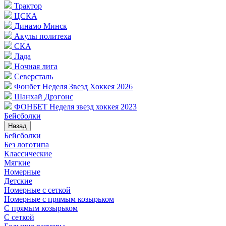
Трактор
ЦСКА
Динамо Минск
Акулы политеха
СКА
Лада
Ночная лига
Северсталь
Фонбет Неделя Звезд Хоккея 2026
Шанхай Дрэгонс
ФОНБЕТ Неделя звезд хоккея 2023
Бейсболки
Назад
Бейсболки
Без логотипа
Классические
Мягкие
Номерные
Детские
Номерные с сеткой
Номерные с прямым козырьком
С прямым козырьком
С сеткой