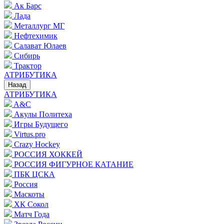
Ак Барс
Лада
Металлург МГ
Нефтехимик
Салават Юлаев
Сибирь
Трактор
АТРИБУТИКА
Назад
АТРИБУТИКА
A&C
Акулы Политеха
Игры Будущего
Virtus.pro
Crazy Hockey
РОССИЯ ХОККЕЙ
РОССИЯ ФИГУРНОЕ КАТАНИЕ
ПБК ЦСКА
Россия
Маскоты
ХК Сокол
Матч Года