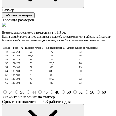
Размер
Таблица размеров
Таблица размеров
Возможна погрешность в измерениях в 1-1,5 см.
Если вы выбираете свитер для игры в хоккей, то рекомендуем выбрать на 1 размер
больше, чтобы он не сковывал движения, и вам было максимально комфортно.
Размер
Рост
A
- Ширина груди
B
- Длина изделия
C
- Длина рукава от горловины
44
158-164
63
72
73
46
164-168
65,5
75
76
48
168-172
68
77
77
50
172-176
70
78,5
78
52
176-180
72
80
79
54
180-184
74
81,5
80
56
184-188
76
83
81
58
188-192
78
84,5
82
60
188-192
80
86
83
54
58
44
46
48
50
52
56
60
Укажите нанесение на свитер
Срок изготовления — 2-3 рабочих дня