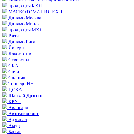
продукция КХЛ
МАСКОТОМАНИЯ КХЛ
Динамо Москва
Динамо Минск
продукция МХЛ
Витязь
Динамо Рига
Йокерит
Локомотив
Северсталь
СКА
Сочи
Спартак
Торпедо НН
ЦСКА
Шанхай Дрэгонс
КРУТ
Авангард
Автомобилист
Адмирал
Амур
Барыс