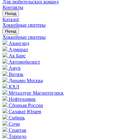
Для любительских команд
Контакты
Назад
Каталог
Хоккейные свитеры
Назад
Хоккейные свитеры
Авангард
Адмирал
Ак Барс
Автомобилист
Амур
Витязь
Динамо Москва
КХЛ
Металлург Магнитогорск
Нефтехимик
Сборная России
Салават Юлаев
Сибирь
Сочи
Спартак
Торпедо