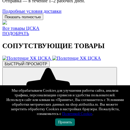
Отправка — в течение 1–2 рабочих дней.
Подробные условия доставки
Показать полностью
Все товары ЦСКА
ПОДОБРАТЬ
СОПУТСТВУЮЩИЕ ТОВАРЫ
БЫСТРЫЙ ПРОСМОТР
Мы обрабатываем Cookies для улучшения работы сайта, анализа
трафика, персонализации сервисов и удобства пользователей.
Используя сайт или кликая на «Принять», Вы соглашаетесь с Условиями
обработки метрических данных на shop.atributika.ru. Вы можете
запретить обработку Cookies в настройках браузера. Пожалуйста,
В избранное
ознакомьтесь с
Политикой Cookie
.
1 990 ₽
Принять
Полотенце ХК ЦСКА