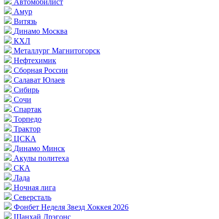
Автомобилист
Амур
Витязь
Динамо Москва
КХЛ
Металлург Магнитогорск
Нефтехимик
Сборная России
Салават Юлаев
Сибирь
Сочи
Спартак
Торпедо
Трактор
ЦСКА
Динамо Минск
Акулы политеха
СКА
Лада
Ночная лига
Северсталь
Фонбет Неделя Звезд Хоккея 2026
Шанхай Дрэгонс