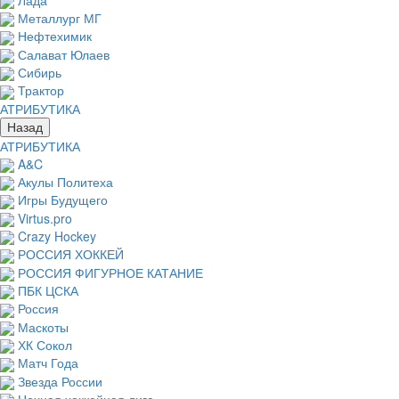
Металлург МГ
Нефтехимик
Салават Юлаев
Сибирь
Трактор
АТРИБУТИКА
Назад
АТРИБУТИКА
A&C
Акулы Политеха
Игры Будущего
Virtus.pro
Crazy Hockey
РОССИЯ ХОККЕЙ
РОССИЯ ФИГУРНОЕ КАТАНИЕ
ПБК ЦСКА
Россия
Маскоты
ХК Сокол
Матч Года
Звезда России