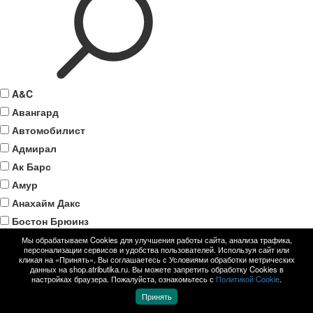
A&C
Авангард
Автомобилист
Адмирал
Ак Барс
Амур
Анахайм Дакс
Бостон Брюинз
Вашингтон Кэпиталз
Мы обрабатываем Cookies для улучшения работы сайта, анализа трафика,
персонализации сервисов и удобства пользователей. Используя сайт или
Вегас Голден Найтс
кликая на «Принять», Вы соглашаетесь с Условиями обработки метрических
данных на shop.atributika.ru. Вы можете запретить обработку Cookies в
Детройт Ред Уингз
настройках браузера. Пожалуйста, ознакомьтесь с
Политикой Cookie
.
Динамо Москва
Принять
КХЛ