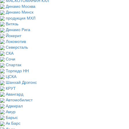
МАСКОТОМАНИЯ КХЛ
Динамо Москва
Динамо Минск
продукция МХЛ
Витязь
Динамо Рига
Йокерит
Локомотив
Северсталь
СКА
Сочи
Спартак
Торпедо НН
ЦСКА
Шанхай Дрэгонс
КРУТ
Авангард
Автомобилист
Адмирал
Амур
Барыс
Ак Барс
Лада