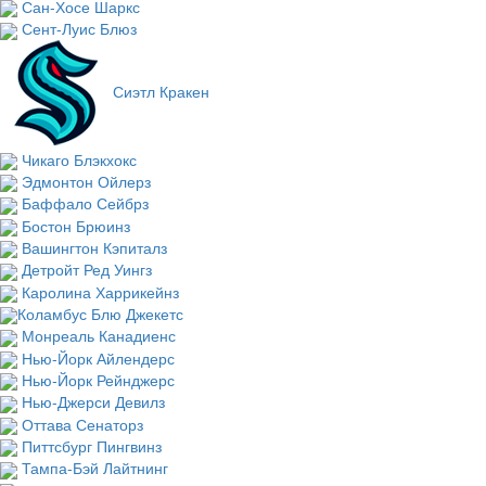
Сан-Хосе Шаркс
Сент-Луис Блюз
Сиэтл Кракен
Чикаго Блэкхокс
Эдмонтон Ойлерз
Баффало Сейбрз
Бостон Брюинз
Вашингтон Кэпиталз
Детройт Ред Уингз
Каролина Харрикейнз
Коламбус Блю Джекетс
Монреаль Канадиенс
Нью-Йорк Айлендерс
Нью-Йорк Рейнджерс
Нью-Джерси Девилз
Оттава Сенаторз
Питтсбург Пингвинз
Тампа-Бэй Лайтнинг