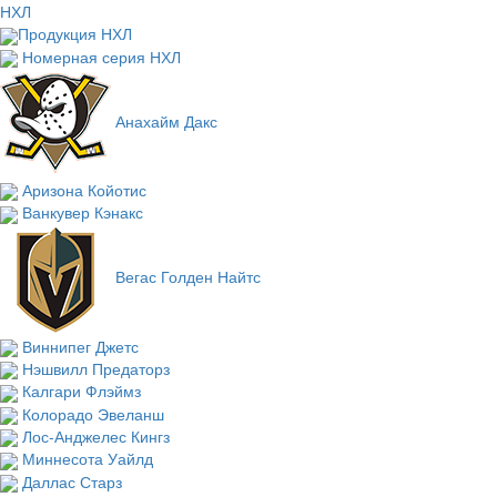
НХЛ
Продукция НХЛ
Номерная серия НХЛ
Анахайм Дакс
Аризона Койотис
Ванкувер Кэнакс
Вегас Голден Найтс
Виннипег Джетс
Нэшвилл Предаторз
Калгари Флэймз
Колорадо Эвеланш
Лос-Анджелес Кингз
Миннесота Уайлд
Даллас Старз