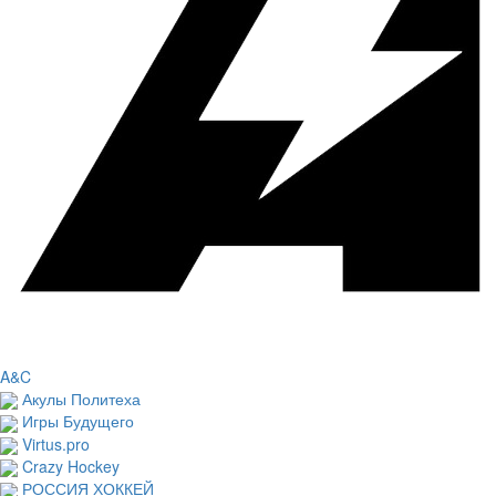
A&C
Акулы Политеха
Игры Будущего
Virtus.pro
Crazy Hockey
РОССИЯ ХОККЕЙ