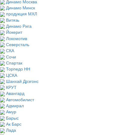
Динамо Москва
Динамо Минск
продукция МХЛ
Витязь
Динамо Рига
Йокерит
Локомотив
Северсталь
СКА
Сочи
Спартак
Торпедо НН
ЦСКА
Шанхай Дрэгонс
КРУТ
Авангард
Автомобилист
Адмирал
Амур
Барыс
Ак Барс
Лада