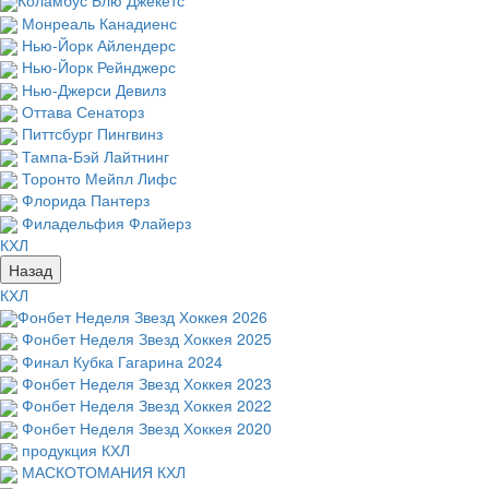
Коламбус Блю Джекетс
Монреаль Канадиенс
Нью-Йорк Айлендерс
Нью-Йорк Рейнджерс
Нью-Джерси Девилз
Оттава Сенаторз
Питтсбург Пингвинз
Тампа-Бэй Лайтнинг
Торонто Мейпл Лифс
Флорида Пантерз
Филадельфия Флайерз
КХЛ
Назад
КХЛ
Фонбет Неделя Звезд Хоккея 2026
Фонбет Неделя Звезд Хоккея 2025
Финал Кубка Гагарина 2024
Фонбет Неделя Звезд Хоккея 2023
Фонбет Неделя Звезд Хоккея 2022
Фонбет Неделя Звезд Хоккея 2020
продукция КХЛ
МАСКОТОМАНИЯ КХЛ