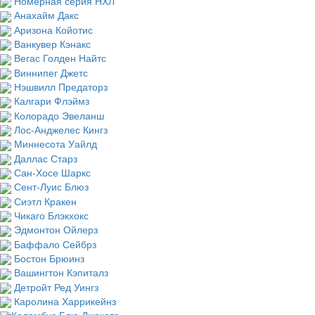
Номерная серия НХЛ
Анахайм Дакс
Аризона Койотис
Ванкувер Кэнакс
Вегас Голден Найтс
Виннипег Джетс
Нэшвилл Предаторз
Калгари Флэймз
Колорадо Эвеланш
Лос-Анджелес Кингз
Миннесота Уайлд
Даллас Старз
Сан-Хосе Шаркс
Сент-Луис Блюз
Сиэтл Кракен
Чикаго Блэкхокс
Эдмонтон Ойлерз
Баффало Сейбрз
Бостон Брюинз
Вашингтон Кэпиталз
Детройт Ред Уингз
Каролина Харрикейнз