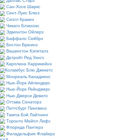
Сан-Хосе Шаркс
Сент-Луис Блюз
Сиэтл Кракен
Чикаго Блэкхокс
Эдмонтон Ойлерз
Баффало Сейбрз
Бостон Брюинз
Вашингтон Кэпиталз
Детройт Ред Уингз
Каролина Харрикейнз
Коламбус Блю Джекетс
Монреаль Канадиенс
Нью-Йорк Айлендерс
Нью-Йорк Рейнджерс
Нью-Джерси Девилз
Оттава Сенаторз
Питтсбург Пингвинз
Тампа-Бэй Лайтнинг
Торонто Мейпл Лифс
Флорида Пантерз
Филадельфия Флайерз
КХЛ