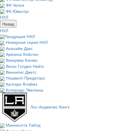
ФК Челси
ФК Ювентус
НХЛ
Назад
НХЛ
Продукция НХЛ
Номерная серия НХЛ
Анахайм Дакс
Аризона Койотис
Ванкувер Кэнакс
Вегас Голден Найтс
Виннипег Джетс
Нэшвилл Предаторз
Калгари Флэймз
Колорадо Эвеланш
Лос-Анджелес Кингз
Миннесота Уайлд
Даллас Старз