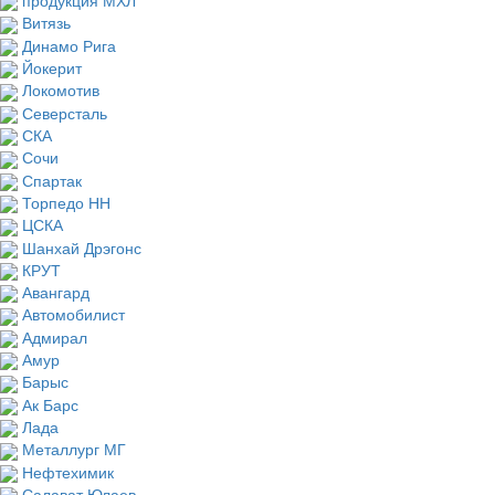
Витязь
Динамо Рига
Йокерит
Локомотив
Северсталь
СКА
Сочи
Спартак
Торпедо НН
ЦСКА
Шанхай Дрэгонс
КРУТ
Авангард
Автомобилист
Адмирал
Амур
Барыс
Ак Барс
Лада
Металлург МГ
Нефтехимик
Салават Юлаев