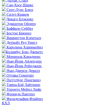
Даллас Старз
Сан-Хосе Шаркс
Сент-Луис Блюз
Сиэтл Кракен
Чикаго Блэкхокс
Эдмонтон Ойлерз
Баффало Сейбрз
Бостон Брюинз
Вашингтон Кэпиталз
Детройт Ред Уингз
Каролина Харрикейнз
Коламбус Блю Джекетс
Монреаль Канадиенс
Нью-Йорк Айлендерс
Нью-Йорк Рейнджерс
Нью-Джерси Девилз
Оттава Сенаторз
Питтсбург Пингвинз
Тампа-Бэй Лайтнинг
Торонто Мейпл Лифс
Флорида Пантерз
Филадельфия Флайерз
КХЛ