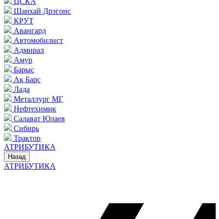
ЦСКА
Шанхай Дрэгонс
КРУТ
Авангард
Автомобилист
Адмирал
Амур
Барыс
Ак Барс
Лада
Металлург МГ
Нефтехимик
Салават Юлаев
Сибирь
Трактор
АТРИБУТИКА
Назад
АТРИБУТИКА