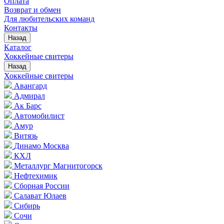
Оплата
Возврат и обмен
Для любительских команд
Контакты
Назад
Каталог
Хоккейные свитеры
Назад
Хоккейные свитеры
Авангард
Адмирал
Ак Барс
Автомобилист
Амур
Витязь
Динамо Москва
КХЛ
Металлург Магнитогорск
Нефтехимик
Сборная России
Салават Юлаев
Сибирь
Сочи