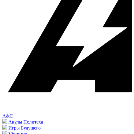
A&C
Акулы Политеха
Игры Будущего
Virtus.pro