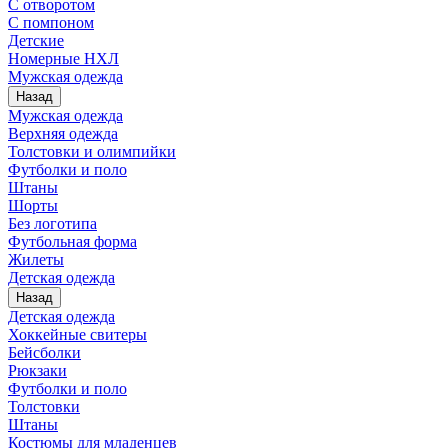
С отворотом
С помпоном
Детские
Номерные НХЛ
Мужская одежда
Назад
Мужская одежда
Верхняя одежда
Толстовки и олимпийки
Футболки и поло
Штаны
Шорты
Без логотипа
Футбольная форма
Жилеты
Детская одежда
Назад
Детская одежда
Хоккейные свитеры
Бейсболки
Рюкзаки
Футболки и поло
Толстовки
Штаны
Костюмы для младенцев