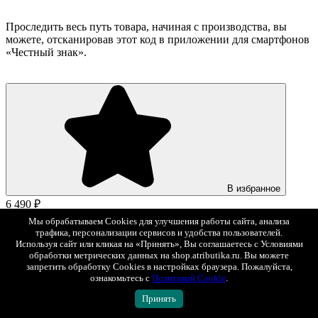
Проследить весь путь товара, начиная с производства, вы
можете, отсканировав этот код в приложении для смартфонов
«Честный знак».
В избранное
6 490 ₽
Мы обрабатываем Cookies для улучшения работы сайта, анализа
Выберите размер
трафика, персонализации сервисов и удобства пользователей.
Используя сайт или кликая на «Принять», Вы соглашаетесь с Условиями
обработки метрических данных на shop.atributika.ru. Вы можете
запретить обработку Cookies в настройках браузера. Пожалуйста,
ознакомьтесь с
Политикой Cookie
.
Принять