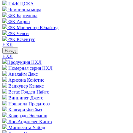
ПФК ЦСКА
Чемпионы мира
ФК Барселона
ФК Акрон
ФК Манчестер Юнайтед
ФК Челси
ФК Ювентус
НХЛ
Назад
НХЛ
Продукция НХЛ
Номерная серия НХЛ
Анахайм Дакс
Аризона Койотис
Ванкувер Кэнакс
Вегас Голден Найтс
Виннипег Джетс
Нэшвилл Предаторз
Калгари Флэймз
Колорадо Эвеланш
Лос-Анджелес Кингз
Миннесота Уайлд