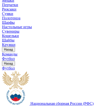
Мешки
Перчатки
Рюкзаки
Сумки
Полотенца
Шарфы
Настольные игры
Сувениры
Кошельки
Шайбы
Кружки
Назад
Команды
Футбол
Назад
Футбол
Национальная сборная России (РФС)