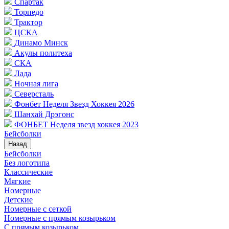
Спартак
Торпедо
Трактор
ЦСКА
Динамо Минск
Акулы политеха
СКА
Лада
Ночная лига
Северсталь
Фонбет Неделя Звезд Хоккея 2026
Шанхай Дрэгонс
ФОНБЕТ Неделя звезд хоккея 2023
Бейсболки
Назад
Бейсболки
Без логотипа
Классические
Мягкие
Номерные
Детские
Номерные с сеткой
Номерные с прямым козырьком
С прямым козырьком