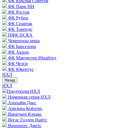
ФК Крылья Советов
ФК Пари НН
ФК Ростов
ФК Рубин
ФК Спартак
ФК Торпедо
ПФК ЦСКА
Чемпионы мира
ФК Барселона
ФК Акрон
ФК Манчестер Юнайтед
ФК Челси
ФК Ювентус
НХЛ
Назад
НХЛ
Продукция НХЛ
Номерная серия НХЛ
Анахайм Дакс
Аризона Койотис
Ванкувер Кэнакс
Вегас Голден Найтс
Виннипег Джетс