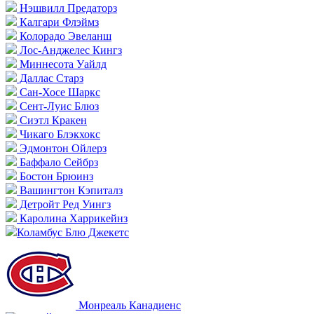
Нэшвилл Предаторз
Калгари Флэймз
Колорадо Эвеланш
Лос-Анджелес Кингз
Миннесота Уайлд
Даллас Старз
Сан-Хосе Шаркс
Сент-Луис Блюз
Сиэтл Кракен
Чикаго Блэкхокс
Эдмонтон Ойлерз
Баффало Сейбрз
Бостон Брюинз
Вашингтон Кэпиталз
Детройт Ред Уингз
Каролина Харрикейнз
Коламбус Блю Джекетс
Монреаль Канадиенс