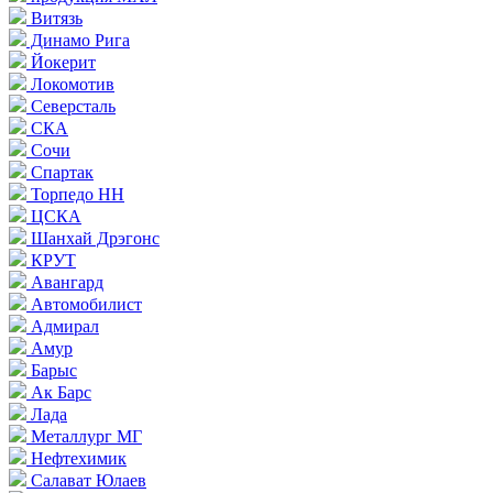
Витязь
Динамо Рига
Йокерит
Локомотив
Северсталь
СКА
Сочи
Спартак
Торпедо НН
ЦСКА
Шанхай Дрэгонс
КРУТ
Авангард
Автомобилист
Адмирал
Амур
Барыс
Ак Барс
Лада
Металлург МГ
Нефтехимик
Салават Юлаев