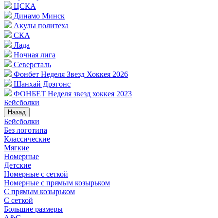
ЦСКА
Динамо Минск
Акулы политеха
СКА
Лада
Ночная лига
Северсталь
Фонбет Неделя Звезд Хоккея 2026
Шанхай Дрэгонс
ФОНБЕТ Неделя звезд хоккея 2023
Бейсболки
Назад
Бейсболки
Без логотипа
Классические
Мягкие
Номерные
Детские
Номерные с сеткой
Номерные с прямым козырьком
С прямым козырьком
С сеткой
Большие размеры
A&C