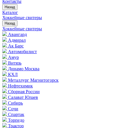
Контакты
Назад
Каталог
Хоккейные свитеры
Назад
Хоккейные свитеры
Авангард
Адмирал
Ак Барс
Автомобилист
Амур
Витязь
Динамо Москва
КХЛ
Металлург Магнитогорск
Нефтехимик
Сборная России
Салават Юлаев
Сибирь
Сочи
Спартак
Торпедо
Трактор