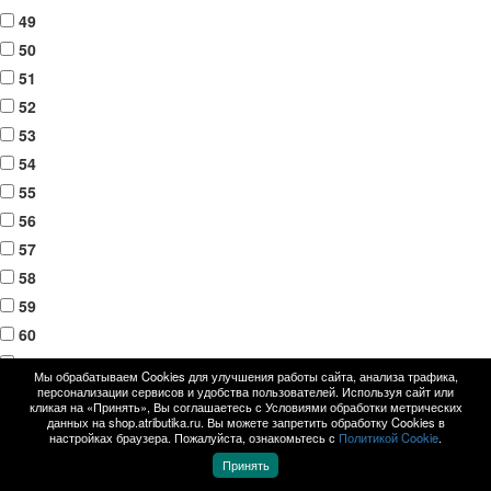
49
50
51
52
53
54
55
56
57
58
59
60
61
Мы обрабатываем Cookies для улучшения работы сайта, анализа трафика,
62
персонализации сервисов и удобства пользователей. Используя сайт или
кликая на «Принять», Вы соглашаетесь с Условиями обработки метрических
63
данных на shop.atributika.ru. Вы можете запретить обработку Cookies в
настройках браузера. Пожалуйста, ознакомьтесь с
Политикой Cookie
.
64
Принять
65