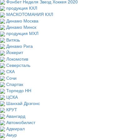
Фонбет Неделя Звезд Хоккея 2020
продукция КХЛ
МАСКОТОМАНИЯ КХЛ
Динамо Москва
Динамо Минск
продукция МХЛ
Витязь
Динамо Рига
Йокерит
Локомотив
Северсталь
СКА
Сочи
Спартак
Торпедо НН
ЦСКА
Шанхай Дрэгонс
КРУТ
Авангард
Автомобилист
Адмирал
Амур