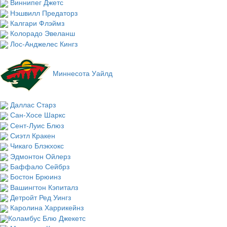
Виннипег Джетс
Нэшвилл Предаторз
Калгари Флэймз
Колорадо Эвеланш
Лос-Анджелес Кингз
Миннесота Уайлд
Даллас Старз
Сан-Хосе Шаркс
Сент-Луис Блюз
Сиэтл Кракен
Чикаго Блэкхокс
Эдмонтон Ойлерз
Баффало Сейбрз
Бостон Брюинз
Вашингтон Кэпиталз
Детройт Ред Уингз
Каролина Харрикейнз
Коламбус Блю Джекетс