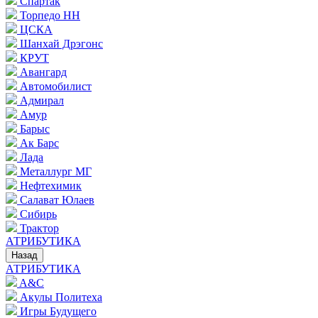
Спартак
Торпедо НН
ЦСКА
Шанхай Дрэгонс
КРУТ
Авангард
Автомобилист
Адмирал
Амур
Барыс
Ак Барс
Лада
Металлург МГ
Нефтехимик
Салават Юлаев
Сибирь
Трактор
АТРИБУТИКА
Назад
АТРИБУТИКА
A&C
Акулы Политеха
Игры Будущего