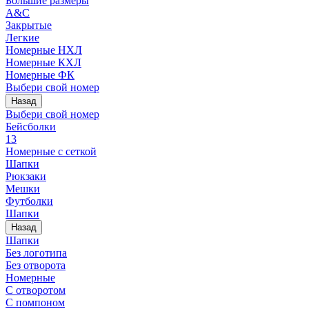
Большие размеры
A&C
Закрытые
Легкие
Номерные НХЛ
Номерные КХЛ
Номерные ФК
Выбери свой номер
Назад
Выбери свой номер
Бейсболки
13
Номерные с сеткой
Шапки
Рюкзаки
Мешки
Футболки
Шапки
Назад
Шапки
Без логотипа
Без отворота
Номерные
С отворотом
С помпоном