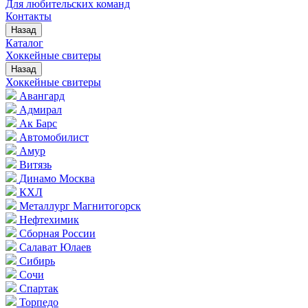
Для любительских команд
Контакты
Назад
Каталог
Хоккейные свитеры
Назад
Хоккейные свитеры
Авангард
Адмирал
Ак Барс
Автомобилист
Амур
Витязь
Динамо Москва
КХЛ
Металлург Магнитогорск
Нефтехимик
Сборная России
Салават Юлаев
Сибирь
Сочи
Спартак
Торпедо