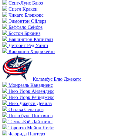
Сент-Луис Блюз
Сиэтл Кракен
Чикаго Блэкхокс
Эдмонтон Ойлерз
Баффало Сейбрз
Бостон Брюинз
Вашингтон Кэпиталз
Детройт Ред Уингз
Каролина Харрикейнз
Коламбус Блю Джекетс
Монреаль Канадиенс
Нью-Йорк Айлендерс
Нью-Йорк Рейнджерс
Нью-Джерси Девилз
Оттава Сенаторз
Питтсбург Пингвинз
Тампа-Бэй Лайтнинг
Торонто Мейпл Лифс
Флорида Пантерз