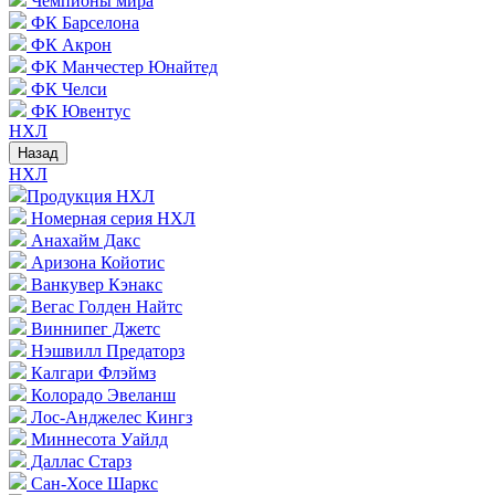
Чемпионы мира
ФК Барселона
ФК Акрон
ФК Манчестер Юнайтед
ФК Челси
ФК Ювентус
НХЛ
Назад
НХЛ
Продукция НХЛ
Номерная серия НХЛ
Анахайм Дакс
Аризона Койотис
Ванкувер Кэнакс
Вегас Голден Найтс
Виннипег Джетс
Нэшвилл Предаторз
Калгари Флэймз
Колорадо Эвеланш
Лос-Анджелес Кингз
Миннесота Уайлд
Даллас Старз
Сан-Хосе Шаркс