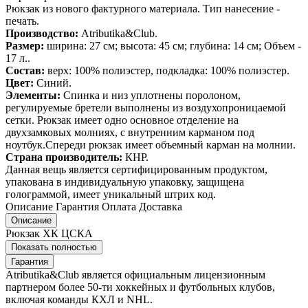
Рюкзак из нового фактурного материала. Тип нанесение -
печать.
Производство:
Atributika&Club.
Размер:
ширина: 27 см; высота: 45 см; глубина: 14 см; Объем -
17 л..
Состав:
верх: 100% полиэстер, подкладка: 100% полиэстер.
Цвет:
Синий.
Элементы:
Спинка и низ уплотнены поролоном,
регулируемые бретели выполнены из воздухопроницаемой
сетки. Рюкзак имеет одно основное отделение на
двухзамковых молниях, с внутренним карманом под
ноутбук.Спереди рюкзак имеет объемный карман на молнии.
Страна производитель:
КНР.
Данная вещь является сертифицированным продуктом,
упакована в индивидуальную упаковку, защищена
голограммой, имеет уникальный штрих код.
Описание
Гарантия
Оплата
Доставка
Описание
Рюкзак ХК ЦСКА
Показать полностью
Гарантия
Atributika&Club является официальным лицензионным
партнером более 50-ти хоккейных и футбольных клубов,
включая команды КХЛ и NHL.