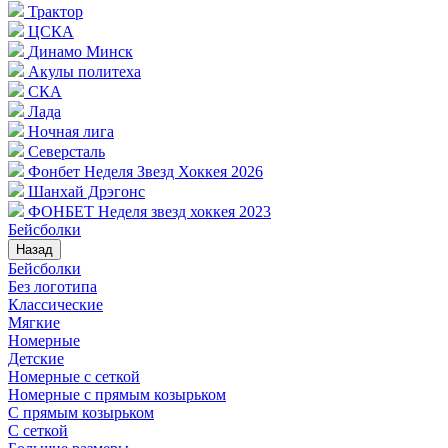
Трактор
ЦСКА
Динамо Минск
Акулы политеха
СКА
Лада
Ночная лига
Северсталь
Фонбет Неделя Звезд Хоккея 2026
Шанхай Дрэгонс
ФОНБЕТ Неделя звезд хоккея 2023
Бейсболки
Назад
Бейсболки
Без логотипа
Классические
Мягкие
Номерные
Детские
Номерные с сеткой
Номерные с прямым козырьком
С прямым козырьком
С сеткой