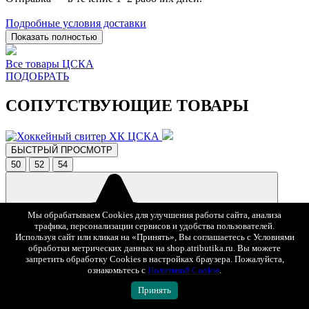
Подробные условия доставки
Показать полностью
Все товары ЦСКА
ПОДОБРАТЬ
СОПУТСТВУЮЩИЕ ТОВАРЫ
БЫСТРЫЙ ПРОСМОТР
50
52
54
Мы обрабатываем Cookies для улучшения работы сайта, анализа
трафика, персонализации сервисов и удобства пользователей.
Используя сайт или кликая на «Принять», Вы соглашаетесь с Условиями
обработки метрических данных на shop.atributika.ru. Вы можете
запретить обработку Cookies в настройках браузера. Пожалуйста,
ознакомьтесь с
Политикой Cookie
.
В избранное
6 990 ₽
Принять