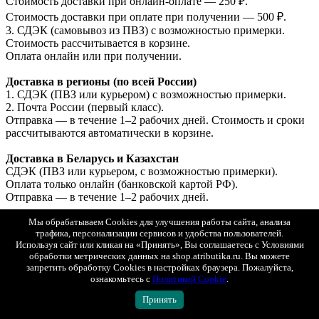
Стоимость доставки при онлайн-оплате — 250 ₽.
Стоимость доставки при оплате при получении — 500 ₽.
3. СДЭК (самовывоз из ПВЗ) с возможностью примерки.
Стоимость рассчитывается в корзине.
Оплата онлайн или при получении.
Доставка в регионы (по всей России)
1. СДЭК (ПВЗ или курьером) с возможностью примерки.
2. Почта России (первый класс).
Отправка — в течение 1–2 рабочих дней. Стоимость и сроки
рассчитываются автоматически в корзине.
Доставка в Беларусь и Казахстан
СДЭК (ПВЗ или курьером, с возможностью примерки).
Оплата только онлайн (банковской картой РФ).
Отправка — в течение 1–2 рабочих дней.
Подробные условия доставки
Мы обрабатываем Cookies для улучшения работы сайта, анализа
трафика, персонализации сервисов и удобства пользователей.
Показать полностью
Используя сайт или кликая на «Принять», Вы соглашаетесь с Условиями
обработки метрических данных на shop.atributika.ru. Вы можете
Все товары ЦСКА
запретить обработку Cookies в настройках браузера. Пожалуйста,
ПОДОБРАТЬ
ознакомьтесь с
Политикой Cookie
.
Принять
СОПУТСТВУЮЩИЕ ТОВАРЫ