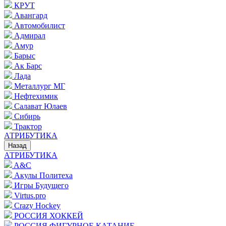
КРУТ
Авангард
Автомобилист
Адмирал
Амур
Барыс
Ак Барс
Лада
Металлург МГ
Нефтехимик
Салават Юлаев
Сибирь
Трактор
АТРИБУТИКА
Назад
АТРИБУТИКА
A&C
Акулы Политеха
Игры Будущего
Virtus.pro
Crazy Hockey
РОССИЯ ХОККЕЙ
РОССИЯ ФИГУРНОЕ КАТАНИЕ