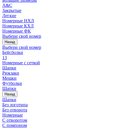
Большие размеры
A&C
Закрытые
Легкие
Номерные НХЛ
Номерные КХЛ
Номерные ФК
Выбери свой номер
Назад
Выбери свой номер
Бейсболки
13
Номерные с сеткой
Шапки
Рюкзаки
Мешки
Футболки
Шапки
Назад
Шапки
Без логотипа
Без отворота
Номерные
С отворотом
С помпоном