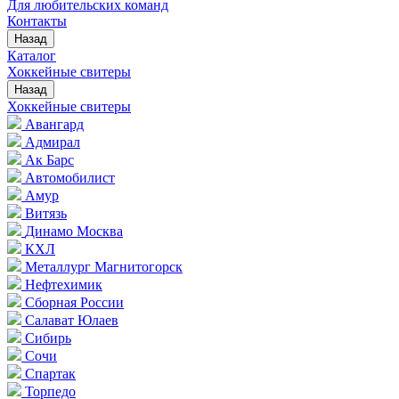
Для любительских команд
Контакты
Назад
Каталог
Хоккейные свитеры
Назад
Хоккейные свитеры
Авангард
Адмирал
Ак Барс
Автомобилист
Амур
Витязь
Динамо Москва
КХЛ
Металлург Магнитогорск
Нефтехимик
Сборная России
Салават Юлаев
Сибирь
Сочи
Спартак
Торпедо