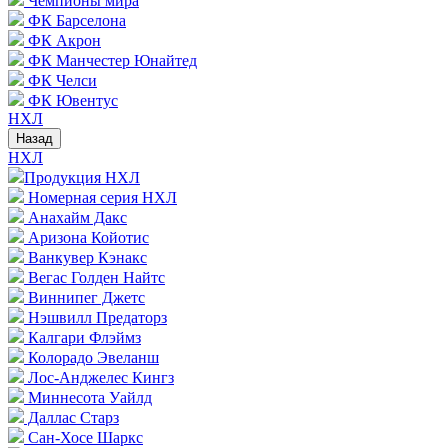
Чемпионы мира
ФК Барселона
ФК Акрон
ФК Манчестер Юнайтед
ФК Челси
ФК Ювентус
НХЛ
Назад
НХЛ
Продукция НХЛ
Номерная серия НХЛ
Анахайм Дакс
Аризона Койотис
Ванкувер Кэнакс
Вегас Голден Найтс
Виннипег Джетс
Нэшвилл Предаторз
Калгари Флэймз
Колорадо Эвеланш
Лос-Анджелес Кингз
Миннесота Уайлд
Даллас Старз
Сан-Хосе Шаркс