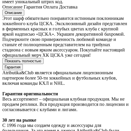
имеет уникальный штрих код.
Описание
Гарантия
Оплата
Доставка
Описание
Этот шарф обязательно понравится истинным поклонникам
хоккейного клуба ЦСКА. Эксклюзивный дизайн представлен
в фирменных красных и голубых цветах клуба с крупной
яркой надписью «ЦСКА». Украшен декоративной бахромой.
Подчеркните свою приверженность любимой команде и
станьте её полноценным представителем на трибунах
стадиона с новым ярким аксессуаром. Покупайте настоящий
официальный мерч ХК ЦСКА уже сегодня!
Показать полностью
Гарантия
Atributika&Club является официальным лицензионным
партнером более 50-ти хоккейных и футбольных клубов,
включая команды КХЛ и NHL.
Гарантия оригинальности
Весь ассортимент – официальная клубная продукция. Мы не
продаем реплики. Вся продукция производится по лицензии и
согласовывается с клубами и лигами.
30 лет на рынке
С 1996 года мы создаем одежду и аксессуары для
болельщиков. За это время в джерси Atributika&Club были