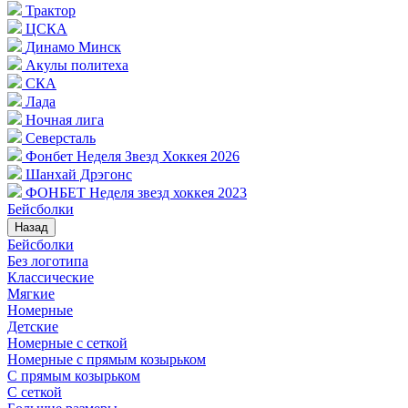
Трактор
ЦСКА
Динамо Минск
Акулы политеха
СКА
Лада
Ночная лига
Северсталь
Фонбет Неделя Звезд Хоккея 2026
Шанхай Дрэгонс
ФОНБЕТ Неделя звезд хоккея 2023
Бейсболки
Назад
Бейсболки
Без логотипа
Классические
Мягкие
Номерные
Детские
Номерные с сеткой
Номерные с прямым козырьком
С прямым козырьком
С сеткой