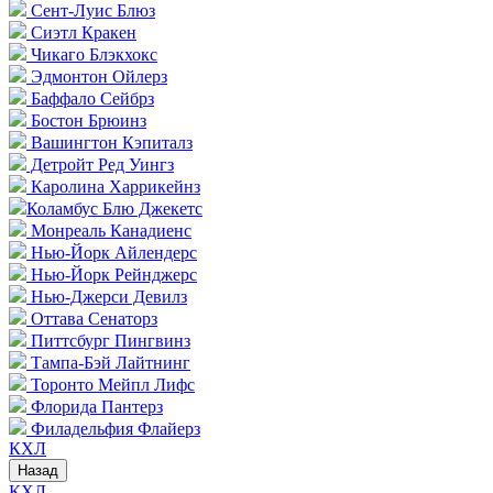
Сент-Луис Блюз
Сиэтл Кракен
Чикаго Блэкхокс
Эдмонтон Ойлерз
Баффало Сейбрз
Бостон Брюинз
Вашингтон Кэпиталз
Детройт Ред Уингз
Каролина Харрикейнз
Коламбус Блю Джекетс
Монреаль Канадиенс
Нью-Йорк Айлендерс
Нью-Йорк Рейнджерс
Нью-Джерси Девилз
Оттава Сенаторз
Питтсбург Пингвинз
Тампа-Бэй Лайтнинг
Торонто Мейпл Лифс
Флорида Пантерз
Филадельфия Флайерз
КХЛ
Назад
КХЛ