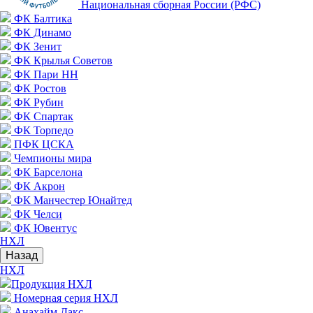
Национальная сборная России (РФС)
ФК Балтика
ФК Динамо
ФК Зенит
ФК Крылья Советов
ФК Пари НН
ФК Ростов
ФК Рубин
ФК Спартак
ФК Торпедо
ПФК ЦСКА
Чемпионы мира
ФК Барселона
ФК Акрон
ФК Манчестер Юнайтед
ФК Челси
ФК Ювентус
НХЛ
Назад
НХЛ
Продукция НХЛ
Номерная серия НХЛ
Анахайм Дакс