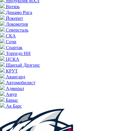
продукция МХЛ
Витязь
Динамо Рига
Йокерит
Локомотив
Северсталь
СКА
Сочи
Спартак
Торпедо НН
ЦСКА
Шанхай Дрэгонс
КРУТ
Авангард
Автомобилист
Адмирал
Амур
Барыс
Ак Барс