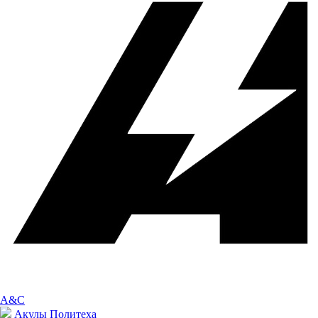
A&C
Акулы Политеха