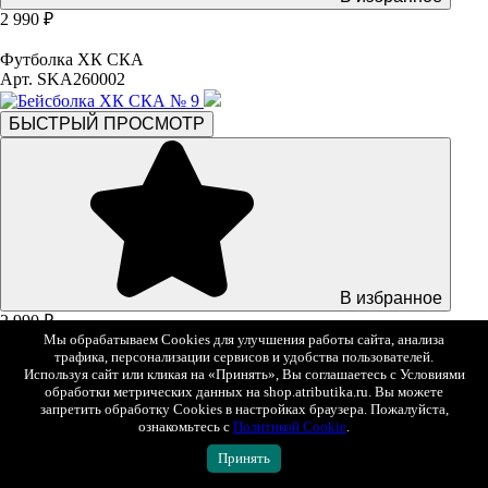
2 990 ₽
Футболка ХК СКА
Арт. SKA260002
БЫСТРЫЙ ПРОСМОТР
В избранное
2 990 ₽
Мы обрабатываем Cookies для улучшения работы сайта, анализа
трафика, персонализации сервисов и удобства пользователей.
Бейсболка ХК СКА № 9
Используя сайт или кликая на «Принять», Вы соглашаетесь с Условиями
Арт. SKA110021
обработки метрических данных на shop.atributika.ru. Вы можете
запретить обработку Cookies в настройках браузера. Пожалуйста,
БЫСТРЫЙ ПРОСМОТР
ознакомьтесь с
Политикой Cookie
.
Принять