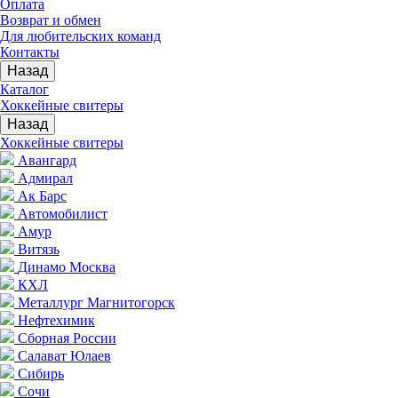
Оплата
Возврат и обмен
Для любительских команд
Контакты
Назад
Каталог
Хоккейные свитеры
Назад
Хоккейные свитеры
Авангард
Адмирал
Ак Барс
Автомобилист
Амур
Витязь
Динамо Москва
КХЛ
Металлург Магнитогорск
Нефтехимик
Сборная России
Салават Юлаев
Сибирь
Сочи