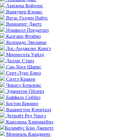
Аризона Койотис
Ванкувер Кэнакс
Вегас Голден Найтс
Виннипег Джетс
Нэшвилл Предаторз
Калгари Флэймз
Колорадо Эвеланш
Лос-Анджелес Кингз
Миннесота Уайлд
Даллас Старз
Сан-Хосе Шаркс
Сент-Луис Блюз
Сиэтл Кракен
Чикаго Блэкхокс
Эдмонтон Ойлерз
Баффало Сейбрз
Бостон Брюинз
Вашингтон Кэпиталз
Детройт Ред Уингз
Каролина Харрикейнз
Коламбус Блю Джекетс
Монреаль Канадиенс