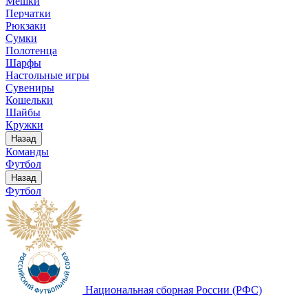
Мешки
Перчатки
Рюкзаки
Сумки
Полотенца
Шарфы
Настольные игры
Сувениры
Кошельки
Шайбы
Кружки
Назад
Команды
Футбол
Назад
Футбол
Национальная сборная России (РФС)