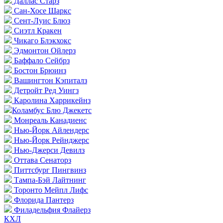
Даллас Старз
Сан-Хосе Шаркс
Сент-Луис Блюз
Сиэтл Кракен
Чикаго Блэкхокс
Эдмонтон Ойлерз
Баффало Сейбрз
Бостон Брюинз
Вашингтон Кэпиталз
Детройт Ред Уингз
Каролина Харрикейнз
Коламбус Блю Джекетс
Монреаль Канадиенс
Нью-Йорк Айлендерс
Нью-Йорк Рейнджерс
Нью-Джерси Девилз
Оттава Сенаторз
Питтсбург Пингвинз
Тампа-Бэй Лайтнинг
Торонто Мейпл Лифс
Флорида Пантерз
Филадельфия Флайерз
КХЛ