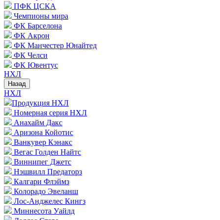
ПФК ЦСКА
Чемпионы мира
ФК Барселона
ФК Акрон
ФК Манчестер Юнайтед
ФК Челси
ФК Ювентус
НХЛ
Назад
НХЛ
Продукция НХЛ
Номерная серия НХЛ
Анахайм Дакс
Аризона Койотис
Ванкувер Кэнакс
Вегас Голден Найтс
Виннипег Джетс
Нэшвилл Предаторз
Калгари Флэймз
Колорадо Эвеланш
Лос-Анджелес Кингз
Миннесота Уайлд