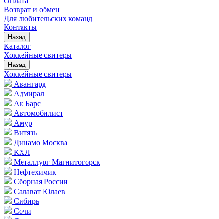
Оплата
Возврат и обмен
Для любительских команд
Контакты
Назад
Каталог
Хоккейные свитеры
Назад
Хоккейные свитеры
Авангард
Адмирал
Ак Барс
Автомобилист
Амур
Витязь
Динамо Москва
КХЛ
Металлург Магнитогорск
Нефтехимик
Сборная России
Салават Юлаев
Сибирь
Сочи