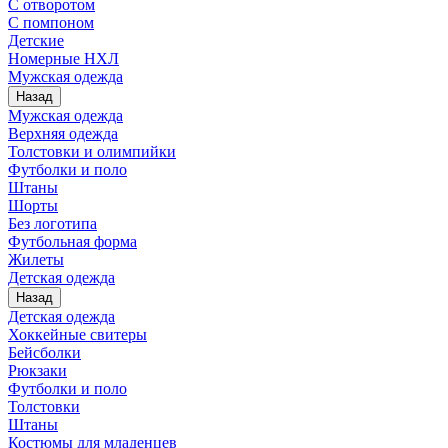
С отворотом
С помпоном
Детские
Номерные НХЛ
Мужская одежда
Назад
Мужская одежда
Верхняя одежда
Толстовки и олимпийки
Футболки и поло
Штаны
Шорты
Без логотипа
Футбольная форма
Жилеты
Детская одежда
Назад
Детская одежда
Хоккейные свитеры
Бейсболки
Рюкзаки
Футболки и поло
Толстовки
Штаны
Костюмы для младенцев