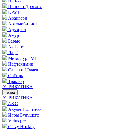
ЦСКА
Шанхай Дрэгонс
КРУТ
Авангард
Автомобилист
Адмирал
Амур
Барыс
Ак Барс
Лада
Металлург МГ
Нефтехимик
Салават Юлаев
Сибирь
Трактор
АТРИБУТИКА
Назад
АТРИБУТИКА
A&C
Акулы Политеха
Игры Будущего
Virtus.pro
Crazy Hockey