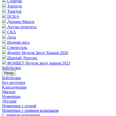
Спартак
Торпедо
Трактор
ЦСКА
Динамо Минск
Акулы политеха
СКА
Лада
Ночная лига
Северсталь
Фонбет Неделя Звезд Хоккея 2026
Шанхай Дрэгонс
ФОНБЕТ Неделя звезд хоккея 2023
Бейсболки
Назад
Бейсболки
Без логотипа
Классические
Мягкие
Номерные
Детские
Номерные с сеткой
Номерные с прямым козырьком
С прямым козырьком