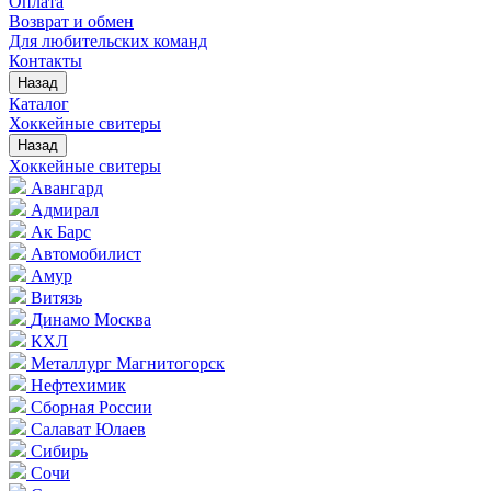
Оплата
Возврат и обмен
Для любительских команд
Контакты
Назад
Каталог
Хоккейные свитеры
Назад
Хоккейные свитеры
Авангард
Адмирал
Ак Барс
Автомобилист
Амур
Витязь
Динамо Москва
КХЛ
Металлург Магнитогорск
Нефтехимик
Сборная России
Салават Юлаев
Сибирь
Сочи