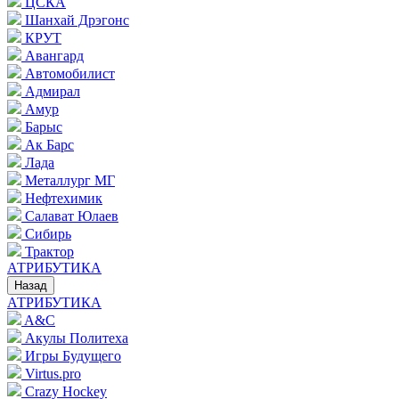
ЦСКА
Шанхай Дрэгонс
КРУТ
Авангард
Автомобилист
Адмирал
Амур
Барыс
Ак Барс
Лада
Металлург МГ
Нефтехимик
Салават Юлаев
Сибирь
Трактор
АТРИБУТИКА
Назад
АТРИБУТИКА
A&C
Акулы Политеха
Игры Будущего
Virtus.pro
Crazy Hockey