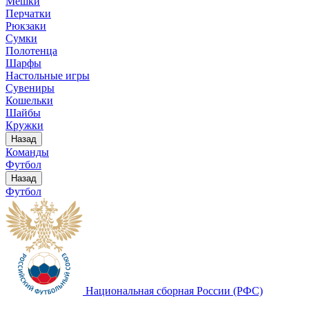
Мешки
Перчатки
Рюкзаки
Сумки
Полотенца
Шарфы
Настольные игры
Сувениры
Кошельки
Шайбы
Кружки
Назад
Команды
Футбол
Назад
Футбол
Национальная сборная России (РФС)