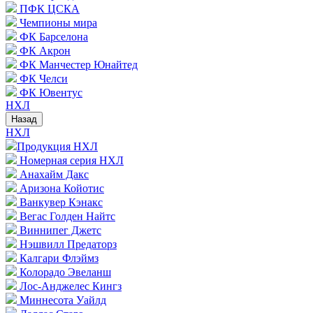
ПФК ЦСКА
Чемпионы мира
ФК Барселона
ФК Акрон
ФК Манчестер Юнайтед
ФК Челси
ФК Ювентус
НХЛ
Назад
НХЛ
Продукция НХЛ
Номерная серия НХЛ
Анахайм Дакс
Аризона Койотис
Ванкувер Кэнакс
Вегас Голден Найтс
Виннипег Джетс
Нэшвилл Предаторз
Калгари Флэймз
Колорадо Эвеланш
Лос-Анджелес Кингз
Миннесота Уайлд