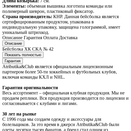
Длина козырька:
7 см.
Элементы:
объемная вышивка логотипа команды или
полимерный шеврон, пластиковый фиксатор.
Страна производитель:
КНР. Данная бейсболка является
сертифицированным продуктом, упакована в
индивидуальную упаковку, защищена голограммой, имеет
уникальный штрихкод.
Описание
Гарантия
Оплата
Доставка
Описание
Бейсболка ХК СКА № 42
Показать полностью
Гарантия
Atributika&Club является официальным лицензионным
партнером более 50-ти хоккейных и футбольных клубов,
включая команды КХЛ и NHL.
Гарантия оригинальности
Весь ассортимент – официальная клубная продукция. Мы не
продаем реплики. Вся продукция производится по лицензии и
согласовывается с клубами и лигами.
30 лет на рынке
С 1996 года мы создаем одежду и аксессуары для
болельщиков. За это время в джерси Atributika&Club были
одеты десятки тысяч фанатов, а бренд стал одним из