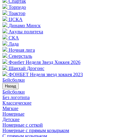
Спартак
Торпедо
Трактор
ЦСКА
Динамо Минск
Акулы политеха
СКА
Лада
Ночная лига
Северсталь
Фонбет Неделя Звезд Хоккея 2026
Шанхай Дрэгонс
ФОНБЕТ Неделя звезд хоккея 2023
Бейсболки
Назад
Бейсболки
Без логотипа
Классические
Мягкие
Номерные
Детские
Номерные с сеткой
Номерные с прямым козырьком
С прямым козырьком