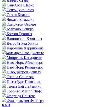
Даллас Старз
Сан-Хосе Шаркс
Сент-Луис Блюз
Сиэтл Кракен
Чикаго Блэкхокс
Эдмонтон Ойлерз
Баффало Сейбрз
Бостон Брюинз
Вашингтон Кэпиталз
Детройт Ред Уингз
Каролина Харрикейнз
Коламбус Блю Джекетс
Монреаль Канадиенс
Нью-Йорк Айлендерс
Нью-Йорк Рейнджерс
Нью-Джерси Девилз
Оттава Сенаторз
Питтсбург Пингвинз
Тампа-Бэй Лайтнинг
Торонто Мейпл Лифс
Флорида Пантерз
Филадельфия Флайерз
КХЛ