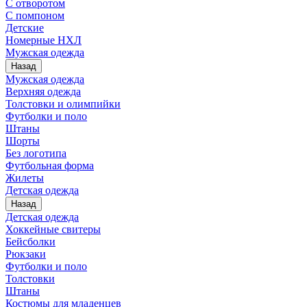
С отворотом
С помпоном
Детские
Номерные НХЛ
Мужская одежда
Назад
Мужская одежда
Верхняя одежда
Толстовки и олимпийки
Футболки и поло
Штаны
Шорты
Без логотипа
Футбольная форма
Жилеты
Детская одежда
Назад
Детская одежда
Хоккейные свитеры
Бейсболки
Рюкзаки
Футболки и поло
Толстовки
Штаны
Костюмы для младенцев