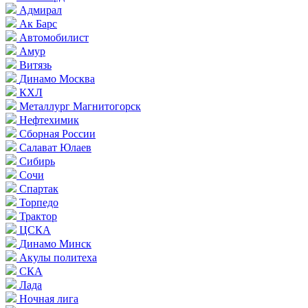
Адмирал
Ак Барс
Автомобилист
Амур
Витязь
Динамо Москва
КХЛ
Металлург Магнитогорск
Нефтехимик
Сборная России
Салават Юлаев
Сибирь
Сочи
Спартак
Торпедо
Трактор
ЦСКА
Динамо Минск
Акулы политеха
СКА
Лада
Ночная лига