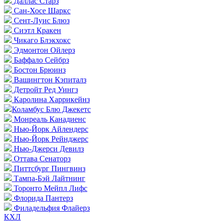
Даллас Старз
Сан-Хосе Шаркс
Сент-Луис Блюз
Сиэтл Кракен
Чикаго Блэкхокс
Эдмонтон Ойлерз
Баффало Сейбрз
Бостон Брюинз
Вашингтон Кэпиталз
Детройт Ред Уингз
Каролина Харрикейнз
Коламбус Блю Джекетс
Монреаль Канадиенс
Нью-Йорк Айлендерс
Нью-Йорк Рейнджерс
Нью-Джерси Девилз
Оттава Сенаторз
Питтсбург Пингвинз
Тампа-Бэй Лайтнинг
Торонто Мейпл Лифс
Флорида Пантерз
Филадельфия Флайерз
КХЛ