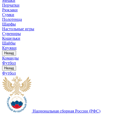
Мешки
Перчатки
Рюкзаки
Сумки
Полотенца
Шарфы
Настольные игры
Сувениры
Кошельки
Шайбы
Кружки
Назад
Команды
Футбол
Назад
Футбол
Национальная сборная России (РФС)