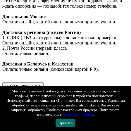
Это не кредит, для оформления не нужно подавать заявку и
ждать одобрения — понадобится только номер телефона.
Доставка по Москве
Оплата: онлайн, картой или наличными при получении.
Доставка в регионы (по всей России)
1. СДЭК (ПВЗ или курьером) с возможностью примерки.
Оплата: онлайн, картой или наличными при получении.
2. Почта России (первый класс).
Оплата: только онлайн.
Доставка в Беларусь и Казахстан
Оплата: только онлайн (банковской картой РФ).
Показать полностью
Мы обрабатываем Cookies для улучшения работы сайта, анализа
Доставка
трафика, персонализации сервисов и удобства пользователей.
Минимальная стоимость товаров в заказе для доставки - 1
Используя сайт или кликая на «Принять», Вы соглашаетесь с Условиями
000 рублей.
обработки метрических данных на shop.atributika.ru. Вы можете
Заказы меньшей стоимостью можно забрать самовывозом в
запретить обработку Cookies в настройках браузера. Пожалуйста,
магазине в Москве по адресу ул. Ленинская слобода 26 стр. 2
ознакомьтесь с
Политикой Cookie
.
ТЦ "Глобал Молл", 2 этаж. Ежедневно с 10:00 до 22:00.
Принять
Мы доставляем заказы по всей России, Казахстану и