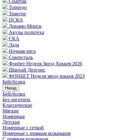
Спартак
Торпедо
Трактор
ЦСКА
Динамо Минск
Акулы политеха
СКА
Лада
Ночная лига
Северсталь
Фонбет Неделя Звезд Хоккея 2026
Шанхай Дрэгонс
ФОНБЕТ Неделя звезд хоккея 2023
Бейсболки
Назад
Бейсболки
Без логотипа
Классические
Мягкие
Номерные
Детские
Номерные с сеткой
Номерные с прямым козырьком
С прямым козырьком