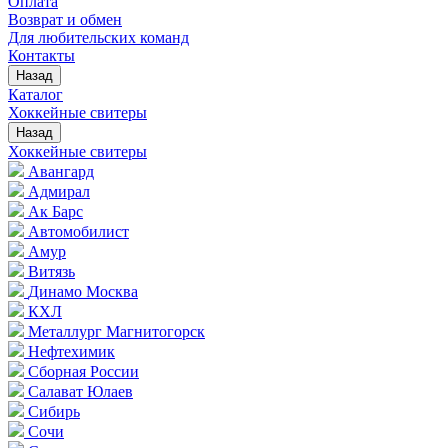
Оплата
Возврат и обмен
Для любительских команд
Контакты
Назад
Каталог
Хоккейные свитеры
Назад
Хоккейные свитеры
Авангард
Адмирал
Ак Барс
Автомобилист
Амур
Витязь
Динамо Москва
КХЛ
Металлург Магнитогорск
Нефтехимик
Сборная России
Салават Юлаев
Сибирь
Сочи