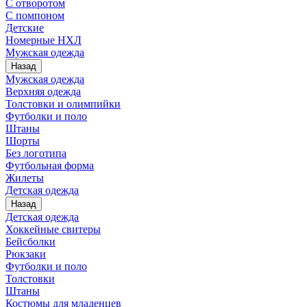
С отворотом
С помпоном
Детские
Номерные НХЛ
Мужская одежда
Назад
Мужская одежда
Верхняя одежда
Толстовки и олимпийки
Футболки и поло
Штаны
Шорты
Без логотипа
Футбольная форма
Жилеты
Детская одежда
Назад
Детская одежда
Хоккейные свитеры
Бейсболки
Рюкзаки
Футболки и поло
Толстовки
Штаны
Костюмы для младенцев