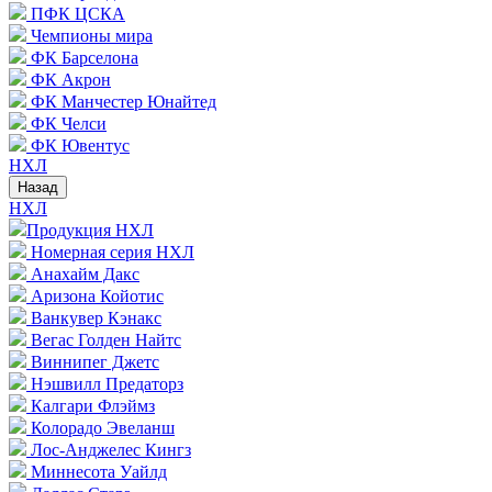
ПФК ЦСКА
Чемпионы мира
ФК Барселона
ФК Акрон
ФК Манчестер Юнайтед
ФК Челси
ФК Ювентус
НХЛ
Назад
НХЛ
Продукция НХЛ
Номерная серия НХЛ
Анахайм Дакс
Аризона Койотис
Ванкувер Кэнакс
Вегас Голден Найтс
Виннипег Джетс
Нэшвилл Предаторз
Калгари Флэймз
Колорадо Эвеланш
Лос-Анджелес Кингз
Миннесота Уайлд