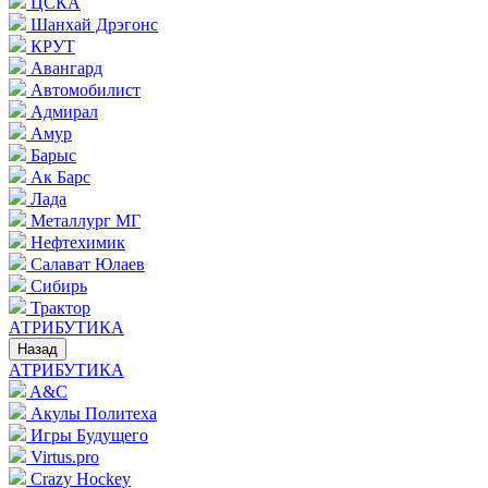
ЦСКА
Шанхай Дрэгонс
КРУТ
Авангард
Автомобилист
Адмирал
Амур
Барыс
Ак Барс
Лада
Металлург МГ
Нефтехимик
Салават Юлаев
Сибирь
Трактор
АТРИБУТИКА
Назад
АТРИБУТИКА
A&C
Акулы Политеха
Игры Будущего
Virtus.pro
Crazy Hockey