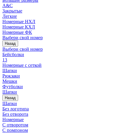
Большие размеры
A&C
Закрытые
Легкие
Номерные НХЛ
Номерные КХЛ
Номерные ФК
Выбери свой номер
Назад
Выбери свой номер
Бейсболки
13
Номерные с сеткой
Шапки
Рюкзаки
Мешки
Футболки
Шапки
Назад
Шапки
Без логотипа
Без отворота
Номерные
С отворотом
С помпоном