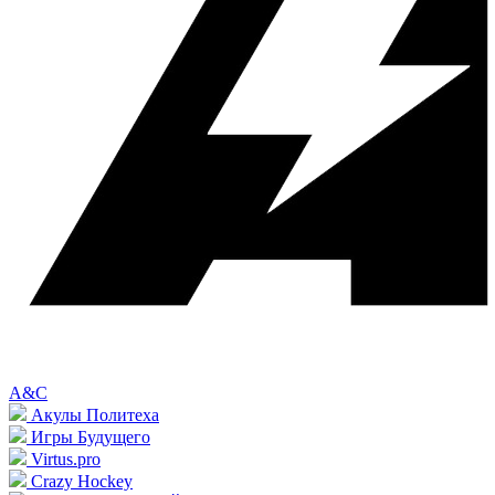
A&C
Акулы Политеха
Игры Будущего
Virtus.pro
Crazy Hockey