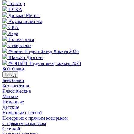
Трактор
ЦСКА
Динамо Минск
Акулы политеха
СКА
Лада
Ночная лига
Северсталь
Фонбет Неделя Звезд Хоккея 2026
Шанхай Дрэгонс
ФОНБЕТ Неделя звезд хоккея 2023
Бейсболки
Назад
Бейсболки
Без логотипа
Классические
Мягкие
Номерные
Детские
Номерные с сеткой
Номерные с прямым козырьком
С прямым козырьком
С сеткой