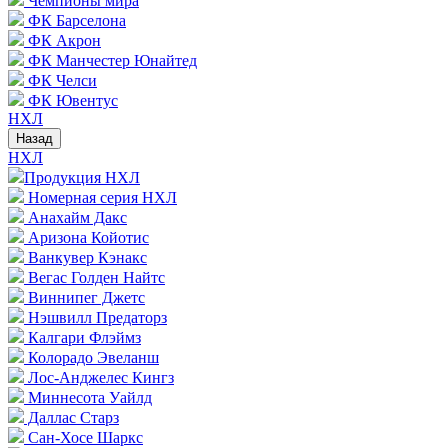
Чемпионы мира
ФК Барселона
ФК Акрон
ФК Манчестер Юнайтед
ФК Челси
ФК Ювентус
НХЛ
Назад
НХЛ
Продукция НХЛ
Номерная серия НХЛ
Анахайм Дакс
Аризона Койотис
Ванкувер Кэнакс
Вегас Голден Найтс
Виннипег Джетс
Нэшвилл Предаторз
Калгари Флэймз
Колорадо Эвеланш
Лос-Анджелес Кингз
Миннесота Уайлд
Даллас Старз
Сан-Хосе Шаркс