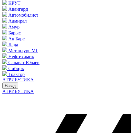
КРУТ
Авангард
Автомобилист
Адмирал
Амур
Барыс
Ак Барс
Лада
Металлург МГ
Нефтехимик
Салават Юлаев
Сибирь
Трактор
АТРИБУТИКА
Назад
АТРИБУТИКА