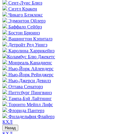
Сент-Луис Блюз
Сиэтл Кракен
Чикаго Блэкхокс
Эдмонтон Ойлерз
Баффало Сейбрз
Бостон Брюинз
Вашингтон Кэпиталз
Детройт Ред Уингз
Каролина Харрикейнз
Коламбус Блю Джекетс
Монреаль Канадиенс
Нью-Йорк Айлендерс
Нью-Йорк Рейнджерс
Нью-Джерси Девилз
Оттава Сенаторз
Питтсбург Пингвинз
Тампа-Бэй Лайтнинг
Торонто Мейпл Лифс
Флорида Пантерз
Филадельфия Флайерз
КХЛ
Назад
КХЛ