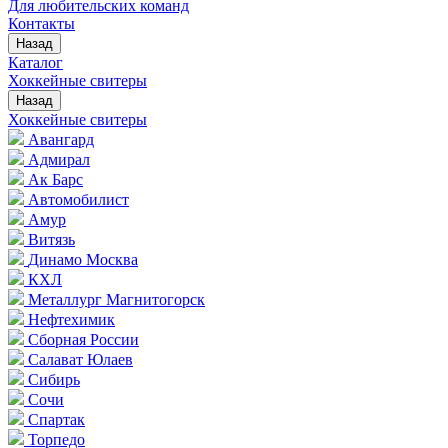
Для любительских команд
Контакты
Назад
Каталог
Хоккейные свитеры
Назад
Хоккейные свитеры
Авангард
Адмирал
Ак Барс
Автомобилист
Амур
Витязь
Динамо Москва
КХЛ
Металлург Магнитогорск
Нефтехимик
Сборная России
Салават Юлаев
Сибирь
Сочи
Спартак
Торпедо