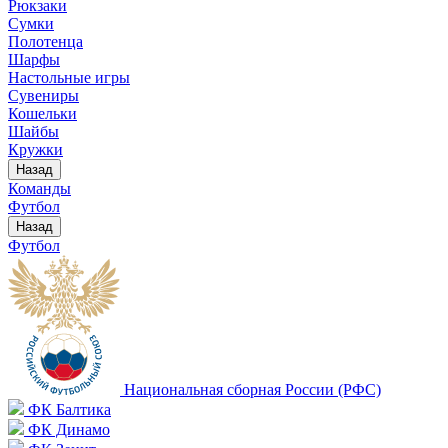
Рюкзаки
Сумки
Полотенца
Шарфы
Настольные игры
Сувениры
Кошельки
Шайбы
Кружки
Назад
Команды
Футбол
Назад
Футбол
Национальная сборная России (РФС)
ФК Балтика
ФК Динамо