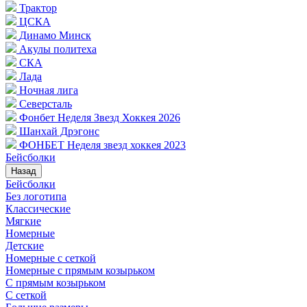
Трактор
ЦСКА
Динамо Минск
Акулы политеха
СКА
Лада
Ночная лига
Северсталь
Фонбет Неделя Звезд Хоккея 2026
Шанхай Дрэгонс
ФОНБЕТ Неделя звезд хоккея 2023
Бейсболки
Назад
Бейсболки
Без логотипа
Классические
Мягкие
Номерные
Детские
Номерные с сеткой
Номерные с прямым козырьком
С прямым козырьком
С сеткой