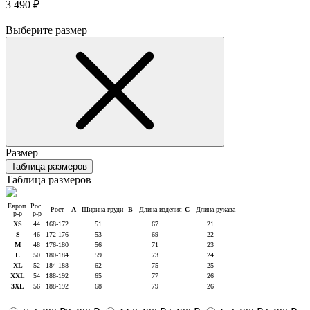
3 490 ₽
Выберите размер
Размер
Таблица размеров
Таблица размеров
Европ.
Рос.
Рост
A
- Ширина груди
B
- Длина изделия
C
- Длина рукава
р-р
р-р
XS
44
168-172
51
67
21
S
46
172-176
53
69
22
M
48
176-180
56
71
23
L
50
180-184
59
73
24
XL
52
184-188
62
75
25
XXL
54
188-192
65
77
26
3XL
56
188-192
68
79
26