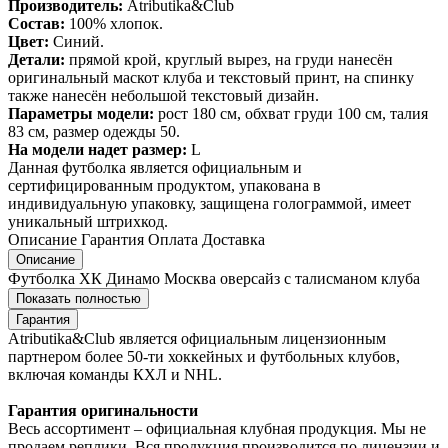
Производитель:
Atributika&Club
Состав:
100% хлопок.
Цвет:
Синий.
Детали:
прямой крой, круглый вырез, на груди нанесён
оригинальный маскот клуба и текстовый принт, на спинку
также нанесён небольшой текстовый дизайн.
Параметры модели:
рост 180 см, обхват груди 100 см, талия
83 см, размер одежды 50.
На модели надет размер:
L
Данная футболка является официальным и
сертифицированным продуктом, упакована в
индивидуальную упаковку, защищена голограммой, имеет
уникальный штрихкод.
Описание
Гарантия
Оплата
Доставка
Описание
Футболка ХК Динамо Москва оверсайз с талисманом клуба
Показать полностью
Гарантия
Atributika&Club является официальным лицензионным
партнером более 50-ти хоккейных и футбольных клубов,
включая команды КХЛ и NHL.
Гарантия оригинальности
Весь ассортимент – официальная клубная продукция. Мы не
продаем реплики. Вся продукция производится по лицензии и