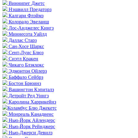
Виннипег Джетс
Нэшвилл Предаторз
Калгари Флэймз
Колорадо Эвеланш
Лос-Анджелес Кингз
Миннесота Уайлд
Даллас Старз
Сан-Хосе Шаркс
Сент-Луис Блюз
Сиэтл Кракен
Чикаго Блэкхокс
Эдмонтон Ойлерз
Баффало Сейбрз
Бостон Брюинз
Вашингтон Кэпиталз
Детройт Ред Уингз
Каролина Харрикейнз
Коламбус Блю Джекетс
Монреаль Канадиенс
Нью-Йорк Айлендерс
Нью-Йорк Рейнджерс
Нью-Джерси Девилз