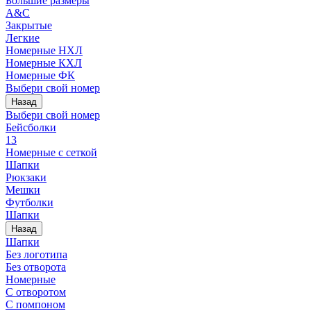
Большие размеры
A&C
Закрытые
Легкие
Номерные НХЛ
Номерные КХЛ
Номерные ФК
Выбери свой номер
Назад
Выбери свой номер
Бейсболки
13
Номерные с сеткой
Шапки
Рюкзаки
Мешки
Футболки
Шапки
Назад
Шапки
Без логотипа
Без отворота
Номерные
С отворотом
С помпоном