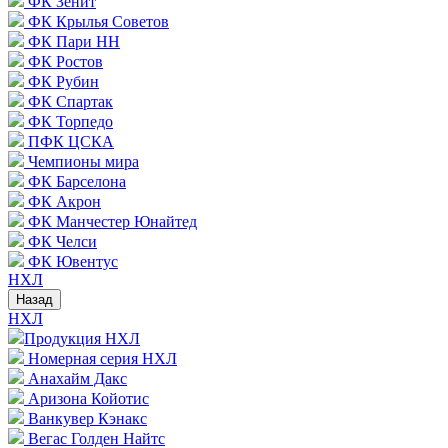
ФК Зенит
ФК Крылья Советов
ФК Пари НН
ФК Ростов
ФК Рубин
ФК Спартак
ФК Торпедо
ПФК ЦСКА
Чемпионы мира
ФК Барселона
ФК Акрон
ФК Манчестер Юнайтед
ФК Челси
ФК Ювентус
НХЛ
Назад
НХЛ
Продукция НХЛ
Номерная серия НХЛ
Анахайм Дакс
Аризона Койотис
Ванкувер Кэнакс
Вегас Голден Найтс