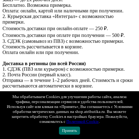
Бесплатно. Возможна примерка.
Оплата: онлайн, картой или наличными при получении.
2. Курьерская доставка «Интеграл» с возможностью
примерки.
Стоимость доставки при онлайн-оплате — 250 ₽.
Стоимость доставки при оплате при получении — 500 ₽.
3. СДЭК (самовывоз из ПВЗ) с возможностью примерки.
Стоимость рассчитывается в корзине.
Оплата онлайн или при получении.
Доставка в регионы (по всей России)
1. СДЭК (ПВЗ или курьером) с возможностью примерки.
2. Почта России (первый класс).
Отправка — в течение 1–2 рабочих дней. Стоимость и сроки
рассчитываются автоматически в корзине.
Доставка в Беларусь и Казахстан
Мы обрабатываем Cookies для улучшения работы сайта, анализа
трафика, персонализации сервисов и удобства пользователей.
СДЭК (ПВЗ или курьером, с возможностью примерки).
Используя сайт или кликая на «Принять», Вы соглашаетесь с Условиями
Оплата только онлайн (банковской картой РФ).
обработки метрических данных на shop.atributika.ru. Вы можете
Отправка — в течение 1–2 рабочих дней.
запретить обработку Cookies в настройках браузера. Пожалуйста,
ознакомьтесь с
Политикой Cookie
.
Подробные условия доставки
Принять
Показать полностью