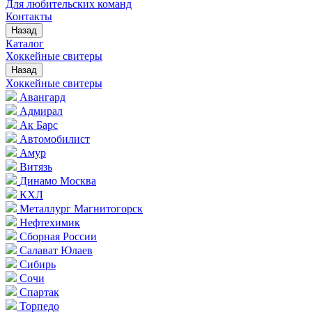
Для любительских команд
Контакты
Назад
Каталог
Хоккейные свитеры
Назад
Хоккейные свитеры
Авангард
Адмирал
Ак Барс
Автомобилист
Амур
Витязь
Динамо Москва
КХЛ
Металлург Магнитогорск
Нефтехимик
Сборная России
Салават Юлаев
Сибирь
Сочи
Спартак
Торпедо