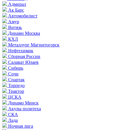
Адмирал
Ак Барс
Автомобилист
Амур
Витязь
Динамо Москва
КХЛ
Металлург Магнитогорск
Нефтехимик
Сборная России
Салават Юлаев
Сибирь
Сочи
Спартак
Торпедо
Трактор
ЦСКА
Динамо Минск
Акулы политеха
СКА
Лада
Ночная лига