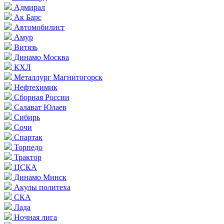
Адмирал
Ак Барс
Автомобилист
Амур
Витязь
Динамо Москва
КХЛ
Металлург Магнитогорск
Нефтехимик
Сборная России
Салават Юлаев
Сибирь
Сочи
Спартак
Торпедо
Трактор
ЦСКА
Динамо Минск
Акулы политеха
СКА
Лада
Ночная лига