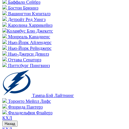
Баффало Сейбрз
Бостон Брюинз
Вашингтон Кэпиталз
Детройт Ред Уингз
Каролина Харрикейнз
Коламбус Блю Джекетс
Монреаль Канадиенс
Нью-Йорк Айлендерс
Нью-Йорк Рейнджерс
Нью-Джерси Девилз
Оттава Сенаторз
Питтсбург Пингвинз
Тампа-Бэй Лайтнинг
Торонто Мейпл Лифс
Флорида Пантерз
Филадельфия Флайерз
КХЛ
Назад