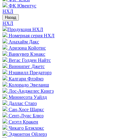
ФК Ювентус
НХЛ
Назад
НХЛ
Продукция НХЛ
Номерная серия НХЛ
Анахайм Дакс
Аризона Койотис
Ванкувер Кэнакс
Вегас Голден Найтс
Виннипег Джетс
Нэшвилл Предаторз
Калгари Флэймз
Колорадо Эвеланш
Лос-Анджелес Кингз
Миннесота Уайлд
Даллас Старз
Сан-Хосе Шаркс
Сент-Луис Блюз
Сиэтл Кракен
Чикаго Блэкхокс
Эдмонтон Ойлерз