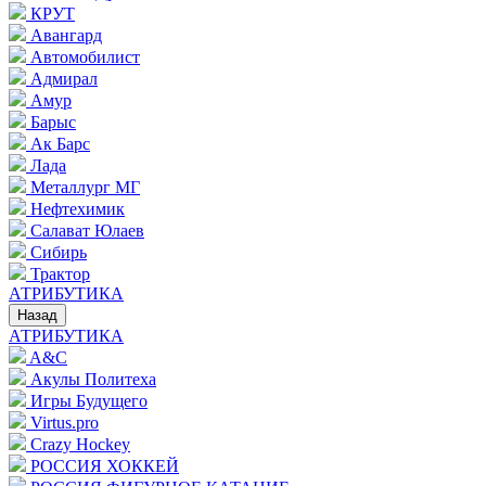
КРУТ
Авангард
Автомобилист
Адмирал
Амур
Барыс
Ак Барс
Лада
Металлург МГ
Нефтехимик
Салават Юлаев
Сибирь
Трактор
АТРИБУТИКА
Назад
АТРИБУТИКА
A&C
Акулы Политеха
Игры Будущего
Virtus.pro
Crazy Hockey
РОССИЯ ХОККЕЙ