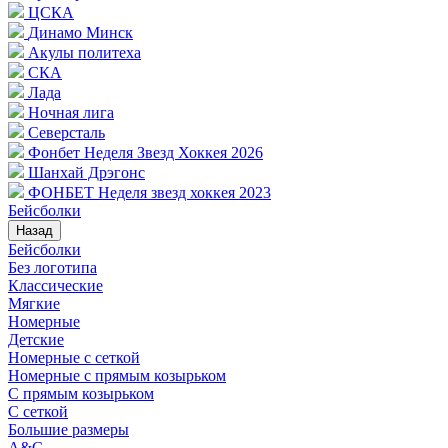
ЦСКА
Динамо Минск
Акулы политеха
СКА
Лада
Ночная лига
Северсталь
Фонбет Неделя Звезд Хоккея 2026
Шанхай Дрэгонс
ФОНБЕТ Неделя звезд хоккея 2023
Бейсболки
Назад
Бейсболки
Без логотипа
Классические
Мягкие
Номерные
Детские
Номерные с сеткой
Номерные с прямым козырьком
С прямым козырьком
С сеткой
Большие размеры
A&C