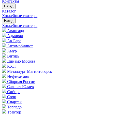
Контакты
Назад
Каталог
Хоккейные свитеры
Назад
Хоккейные свитеры
Авангард
Адмирал
Ак Барс
Автомобилист
Амур
Витязь
Динамо Москва
КХЛ
Металлург Магнитогорск
Нефтехимик
Сборная России
Салават Юлаев
Сибирь
Сочи
Спартак
Торпедо
Трактор