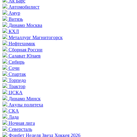
Ак Барс
Автомобилист
Амур
Витязь
Динамо Москва
КХЛ
Металлург Магнитогорск
Нефтехимик
Сборная России
Салават Юлаев
Сибирь
Сочи
Спартак
Торпедо
Трактор
ЦСКА
Динамо Минск
Акулы политеха
СКА
Лада
Ночная лига
Северсталь
Фонбет Неделя Звезд Хоккея 2026