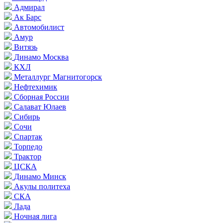
Адмирал
Ак Барс
Автомобилист
Амур
Витязь
Динамо Москва
КХЛ
Металлург Магнитогорск
Нефтехимик
Сборная России
Салават Юлаев
Сибирь
Сочи
Спартак
Торпедо
Трактор
ЦСКА
Динамо Минск
Акулы политеха
СКА
Лада
Ночная лига