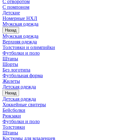
С отворотом
С помпоном
Детские
Номерные НХЛ
Мужская одежда
Назад
Мужская одежда
Верхняя одежда
Толстовки и олимпийки
Футболки и поло
Штаны
Шорты
Без логотипа
Футбольная форма
Жилеты
Детская одежда
Назад
Детская одежда
Хоккейные свитеры
Бейсболки
Рюкзаки
Футболки и поло
Толстовки
Штаны
Костюмы для младенцев