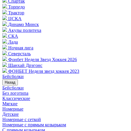
Спартак
Торпедо
Трактор
ЦСКА
Динамо Минск
Акулы политеха
СКА
Лада
Ночная лига
Северсталь
Фонбет Неделя Звезд Хоккея 2026
Шанхай Дрэгонс
ФОНБЕТ Неделя звезд хоккея 2023
Бейсболки
Назад
Бейсболки
Без логотипа
Классические
Мягкие
Номерные
Детские
Номерные с сеткой
Номерные с прямым козырьком
С прямым козырьком