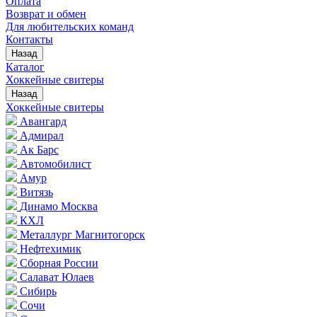
Оплата
Возврат и обмен
Для любительских команд
Контакты
Назад
Каталог
Хоккейные свитеры
Назад
Хоккейные свитеры
Авангард
Адмирал
Ак Барс
Автомобилист
Амур
Витязь
Динамо Москва
КХЛ
Металлург Магнитогорск
Нефтехимик
Сборная России
Салават Юлаев
Сибирь
Сочи