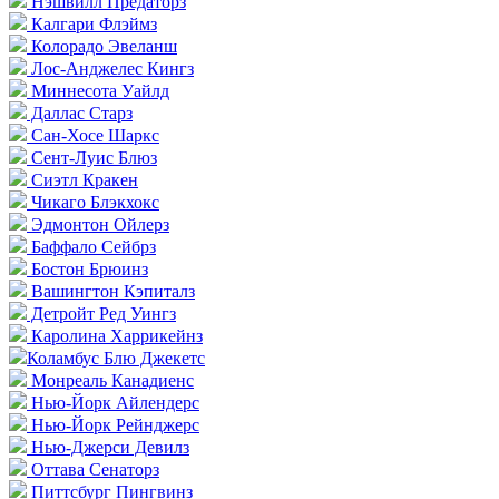
Нэшвилл Предаторз
Калгари Флэймз
Колорадо Эвеланш
Лос-Анджелес Кингз
Миннесота Уайлд
Даллас Старз
Сан-Хосе Шаркс
Сент-Луис Блюз
Сиэтл Кракен
Чикаго Блэкхокс
Эдмонтон Ойлерз
Баффало Сейбрз
Бостон Брюинз
Вашингтон Кэпиталз
Детройт Ред Уингз
Каролина Харрикейнз
Коламбус Блю Джекетс
Монреаль Канадиенс
Нью-Йорк Айлендерс
Нью-Йорк Рейнджерс
Нью-Джерси Девилз
Оттава Сенаторз
Питтсбург Пингвинз