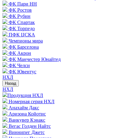
ФК Пари НН
ФК Ростов
ФК Рубин
ФК Спартак
ФК Торпедо
ПФК ЦСКА
Чемпионы мира
ФК Барселона
ФК Акрон
ФК Манчестер Юнайтед
ФК Челси
ФК Ювентус
НХЛ
Назад
НХЛ
Продукция НХЛ
Номерная серия НХЛ
Анахайм Дакс
Аризона Койотис
Ванкувер Кэнакс
Вегас Голден Найтс
Виннипег Джетс