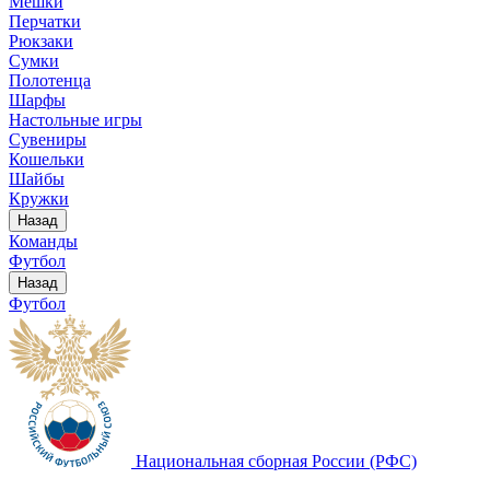
Мешки
Перчатки
Рюкзаки
Сумки
Полотенца
Шарфы
Настольные игры
Сувениры
Кошельки
Шайбы
Кружки
Назад
Команды
Футбол
Назад
Футбол
Национальная сборная России (РФС)