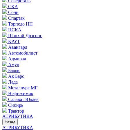
Северсталь
СКА
Сочи
Спартак
Торпедо НН
ЦСКА
Шанхай Дрэгонс
КРУТ
Авангард
Автомобилист
Адмирал
Амур
Барыс
Ак Барс
Лада
Металлург МГ
Нефтехимик
Салават Юлаев
Сибирь
Трактор
АТРИБУТИКА
Назад
АТРИБУТИКА