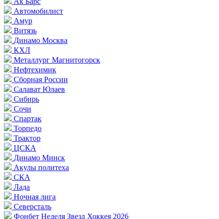
Ак Барс
Автомобилист
Амур
Витязь
Динамо Москва
КХЛ
Металлург Магнитогорск
Нефтехимик
Сборная России
Салават Юлаев
Сибирь
Сочи
Спартак
Торпедо
Трактор
ЦСКА
Динамо Минск
Акулы политеха
СКА
Лада
Ночная лига
Северсталь
Фонбет Неделя Звезд Хоккея 2026