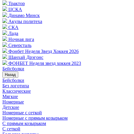
Трактор
ЦСКА
Динамо Минск
Акулы политеха
СКА
Лада
Ночная лига
Северсталь
Фонбет Неделя Звезд Хоккея 2026
Шанхай Дрэгонс
ФОНБЕТ Неделя звезд хоккея 2023
Бейсболки
Назад
Бейсболки
Без логотипа
Классические
Мягкие
Номерные
Детские
Номерные с сеткой
Номерные с прямым козырьком
С прямым козырьком
С сеткой