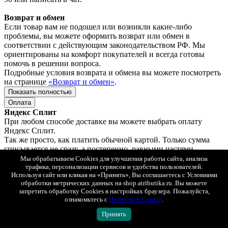
Возврат и обмен
Если товар вам не подошел или возникли какие-либо
проблемы, вы можете оформить возврат или обмен в
соответствии с действующим законодательством РФ. Мы
ориентированы на комфорт покупателей и всегда готовы
помочь в решении вопроса.
Подробные условия возврата и обмена вы можете посмотреть
на странице
«Возврат и обмен»
.
Показать полностью
Оплата
Яндекс Сплит
При любом способе доставке вы можете выбрать оплату
Яндекс Сплит.
Так же просто, как платить обычной картой. Только сумма
списывается не сразу, а постепенно, равными частями.
Сплит — сервис рассрочки, который делит оплату покупки на
Мы обрабатываем Cookies для улучшения работы сайта, анализа
4 части. В момент покупки нужно заплатить только ¼ от
трафика, персонализации сервисов и удобства пользователей.
Используя сайт или кликая на «Принять», Вы соглашаетесь с Условиями
суммы, дальше — 3 платежа раз в 2 недели.
обработки метрических данных на shop.atributika.ru. Вы можете
Без комиссии, оплачиваете только стоимость заказа.
запретить обработку Cookies в настройках браузера. Пожалуйста,
ознакомьтесь с
Политикой Cookie
.
Это не кредит, для оформления не нужно подавать заявку и
ждать одобрения — понадобится только номер телефона.
Принять