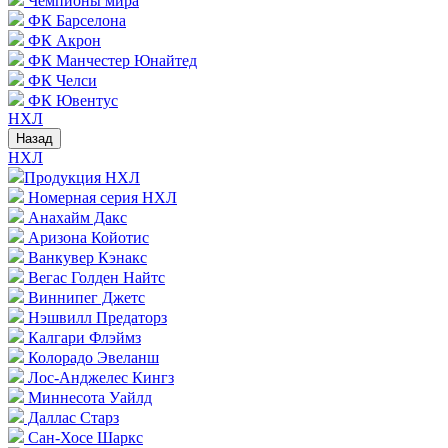
Чемпионы мира
ФК Барселона
ФК Акрон
ФК Манчестер Юнайтед
ФК Челси
ФК Ювентус
НХЛ
Назад
НХЛ
Продукция НХЛ
Номерная серия НХЛ
Анахайм Дакс
Аризона Койотис
Ванкувер Кэнакс
Вегас Голден Найтс
Виннипег Джетс
Нэшвилл Предаторз
Калгари Флэймз
Колорадо Эвеланш
Лос-Анджелес Кингз
Миннесота Уайлд
Даллас Старз
Сан-Хосе Шаркс