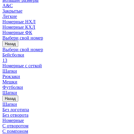
Большие размеры
A&C
Закрытые
Легкие
Номерные НХЛ
Номерные КХЛ
Номерные ФК
Выбери свой номер
Назад
Выбери свой номер
Бейсболки
13
Номерные с сеткой
Шапки
Рюкзаки
Мешки
Футболки
Шапки
Назад
Шапки
Без логотипа
Без отворота
Номерные
С отворотом
С помпоном