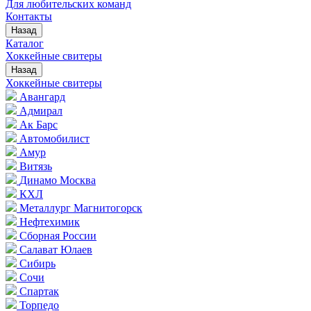
Для любительских команд
Контакты
Назад
Каталог
Хоккейные свитеры
Назад
Хоккейные свитеры
Авангард
Адмирал
Ак Барс
Автомобилист
Амур
Витязь
Динамо Москва
КХЛ
Металлург Магнитогорск
Нефтехимик
Сборная России
Салават Юлаев
Сибирь
Сочи
Спартак
Торпедо