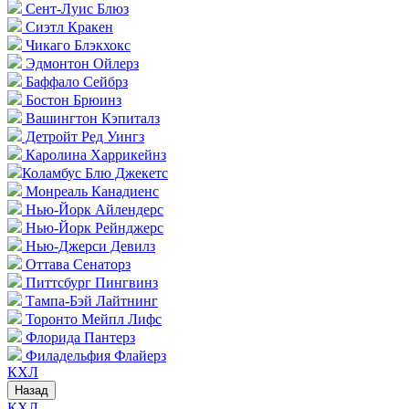
Сент-Луис Блюз
Сиэтл Кракен
Чикаго Блэкхокс
Эдмонтон Ойлерз
Баффало Сейбрз
Бостон Брюинз
Вашингтон Кэпиталз
Детройт Ред Уингз
Каролина Харрикейнз
Коламбус Блю Джекетс
Монреаль Канадиенс
Нью-Йорк Айлендерс
Нью-Йорк Рейнджерс
Нью-Джерси Девилз
Оттава Сенаторз
Питтсбург Пингвинз
Тампа-Бэй Лайтнинг
Торонто Мейпл Лифс
Флорида Пантерз
Филадельфия Флайерз
КХЛ
Назад
КХЛ