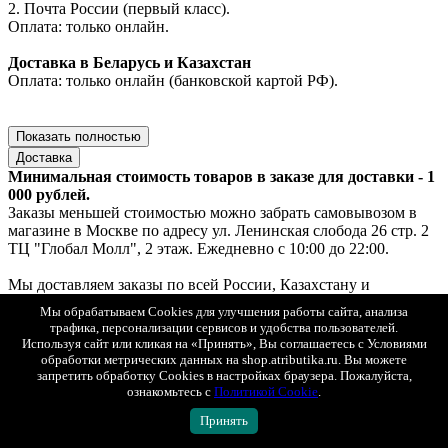
2. Почта России (первый класс).
Оплата: только онлайн.
Доставка в Беларусь и Казахстан
Оплата: только онлайн (банковской картой РФ).
Показать полностью
Доставка
Минимальная стоимость товаров в заказе для доставки - 1
000 рублей.
Заказы меньшей стоимостью можно забрать самовывозом в
магазине в Москве по адресу ул. Ленинская слобода 26 стр. 2
ТЦ "Глобал Молл", 2 этаж. Ежедневно с 10:00 до 22:00.
Мы доставляем заказы по всей России, Казахстану и
Беларуси.
Мы обрабатываем Cookies для улучшения работы сайта, анализа
При оплате на сайте действует скидка 50 % на доставку.
трафика, персонализации сервисов и удобства пользователей.
Для заказов от 15 000 р. при оплате на сайте – бесплатная
Используя сайт или кликая на «Принять», Вы соглашаетесь с Условиями
доставка.
обработки метрических данных на shop.atributika.ru. Вы можете
запретить обработку Cookies в настройках браузера. Пожалуйста,
Доставка по Москве
ознакомьтесь с
Политикой Cookie
.
1. Самовывоз — ул. Ленинская слобода, 26, стр. 2, ТЦ «Глобал
Принять
Молл», 2 этаж (ежедневно с 10:00 до 22:00).
Если товар есть в наличии — выдача за 30 минут, если под