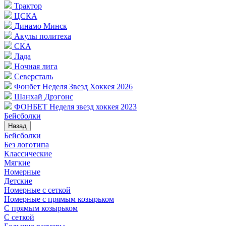
Трактор
ЦСКА
Динамо Минск
Акулы политеха
СКА
Лада
Ночная лига
Северсталь
Фонбет Неделя Звезд Хоккея 2026
Шанхай Дрэгонс
ФОНБЕТ Неделя звезд хоккея 2023
Бейсболки
Назад
Бейсболки
Без логотипа
Классические
Мягкие
Номерные
Детские
Номерные с сеткой
Номерные с прямым козырьком
С прямым козырьком
С сеткой