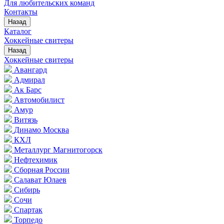
Для любительских команд
Контакты
Назад
Каталог
Хоккейные свитеры
Назад
Хоккейные свитеры
Авангард
Адмирал
Ак Барс
Автомобилист
Амур
Витязь
Динамо Москва
КХЛ
Металлург Магнитогорск
Нефтехимик
Сборная России
Салават Юлаев
Сибирь
Сочи
Спартак
Торпедо