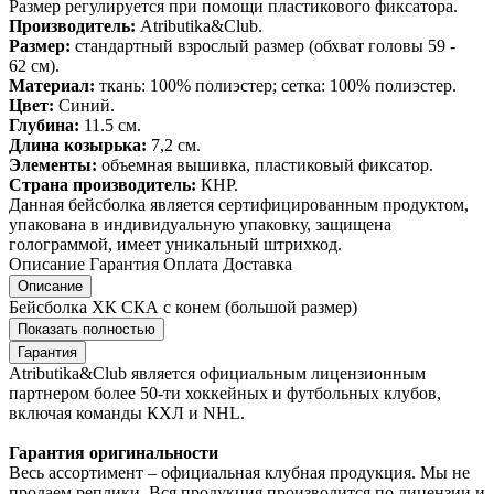
Размер регулируется при помощи пластикового фиксатора.
Производитель:
Atributika&Club.
Размер:
стандартный взрослый размер (обхват головы 59 -
62 см).
Материал:
ткань: 100% полиэстер; сетка: 100% полиэстер.
Цвет:
Синий.
Глубина:
11.5 см.
Длина козырька:
7,2 см.
Элементы:
объемная вышивка, пластиковый фиксатор.
Страна производитель:
КНР.
Данная бейсболка является сертифицированным продуктом,
упакована в индивидуальную упаковку, защищена
голограммой, имеет уникальный штрихкод.
Описание
Гарантия
Оплата
Доставка
Описание
Бейсболка ХК СКА с конем (большой размер)
Показать полностью
Гарантия
Atributika&Club является официальным лицензионным
партнером более 50-ти хоккейных и футбольных клубов,
включая команды КХЛ и NHL.
Гарантия оригинальности
Весь ассортимент – официальная клубная продукция. Мы не
продаем реплики. Вся продукция производится по лицензии и