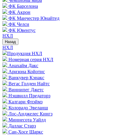
Чемпионы мира
ФК Барселона
ФК Акрон
ФК Манчестер Юнайтед
ФК Челси
ФК Ювентус
НХЛ
Назад
НХЛ
Продукция НХЛ
Номерная серия НХЛ
Анахайм Дакс
Аризона Койотис
Ванкувер Кэнакс
Вегас Голден Найтс
Виннипег Джетс
Нэшвилл Предаторз
Калгари Флэймз
Колорадо Эвеланш
Лос-Анджелес Кингз
Миннесота Уайлд
Даллас Старз
Сан-Хосе Шаркс