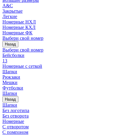
Большие размеры
A&C
Закрытые
Легкие
Номерные НХЛ
Номерные КХЛ
Номерные ФК
Выбери свой номер
Назад
Выбери свой номер
Бейсболки
13
Номерные с сеткой
Шапки
Рюкзаки
Мешки
Футболки
Шапки
Назад
Шапки
Без логотипа
Без отворота
Номерные
С отворотом
С помпоном