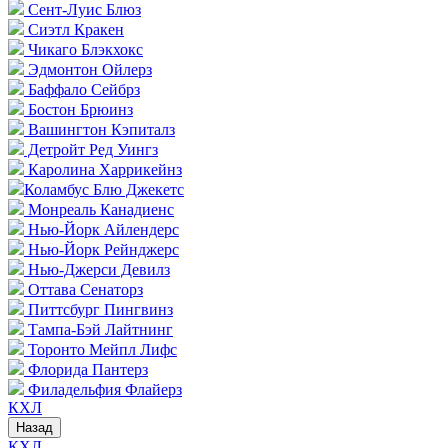
Сент-Луис Блюз
Сиэтл Кракен
Чикаго Блэкхокс
Эдмонтон Ойлерз
Баффало Сейбрз
Бостон Брюинз
Вашингтон Кэпиталз
Детройт Ред Уингз
Каролина Харрикейнз
Коламбус Блю Джекетс
Монреаль Канадиенс
Нью-Йорк Айлендерс
Нью-Йорк Рейнджерс
Нью-Джерси Девилз
Оттава Сенаторз
Питтсбург Пингвинз
Тампа-Бэй Лайтнинг
Торонто Мейпл Лифс
Флорида Пантерз
Филадельфия Флайерз
КХЛ
Назад
КХЛ