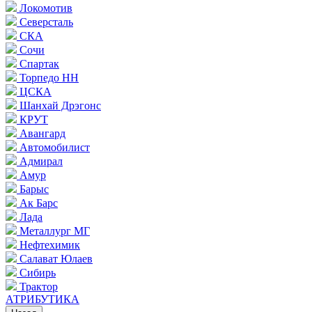
Локомотив
Северсталь
СКА
Сочи
Спартак
Торпедо НН
ЦСКА
Шанхай Дрэгонс
КРУТ
Авангард
Автомобилист
Адмирал
Амур
Барыс
Ак Барс
Лада
Металлург МГ
Нефтехимик
Салават Юлаев
Сибирь
Трактор
АТРИБУТИКА