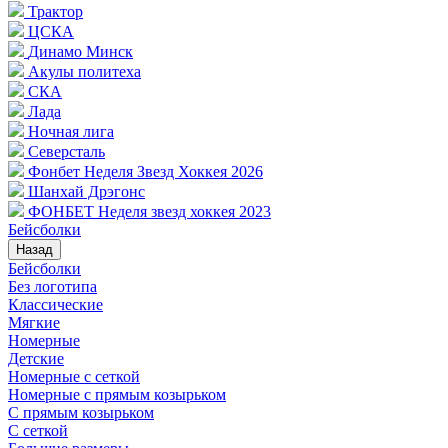
Трактор
ЦСКА
Динамо Минск
Акулы политеха
СКА
Лада
Ночная лига
Северсталь
Фонбет Неделя Звезд Хоккея 2026
Шанхай Дрэгонс
ФОНБЕТ Неделя звезд хоккея 2023
Бейсболки
Назад
Бейсболки
Без логотипа
Классические
Мягкие
Номерные
Детские
Номерные с сеткой
Номерные с прямым козырьком
С прямым козырьком
С сеткой