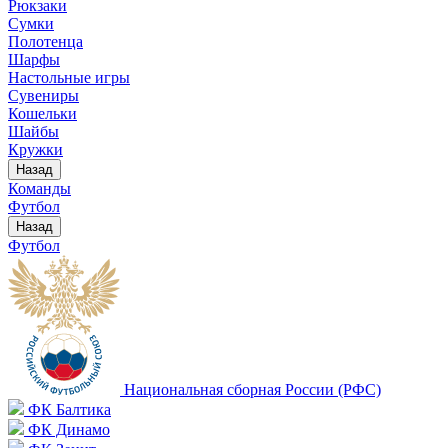
Рюкзаки
Сумки
Полотенца
Шарфы
Настольные игры
Сувениры
Кошельки
Шайбы
Кружки
Назад
Команды
Футбол
Назад
Футбол
Национальная сборная России (РФС)
ФК Балтика
ФК Динамо