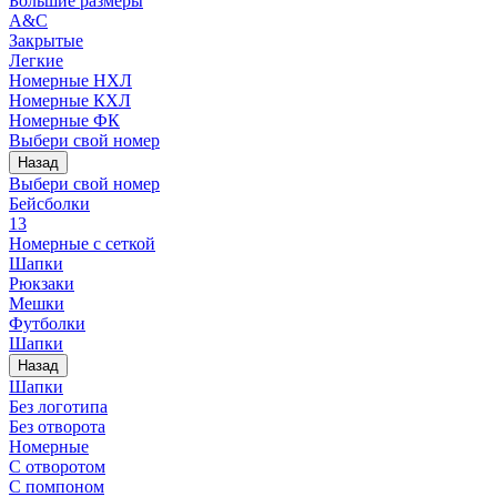
Большие размеры
A&C
Закрытые
Легкие
Номерные НХЛ
Номерные КХЛ
Номерные ФК
Выбери свой номер
Назад
Выбери свой номер
Бейсболки
13
Номерные с сеткой
Шапки
Рюкзаки
Мешки
Футболки
Шапки
Назад
Шапки
Без логотипа
Без отворота
Номерные
С отворотом
С помпоном