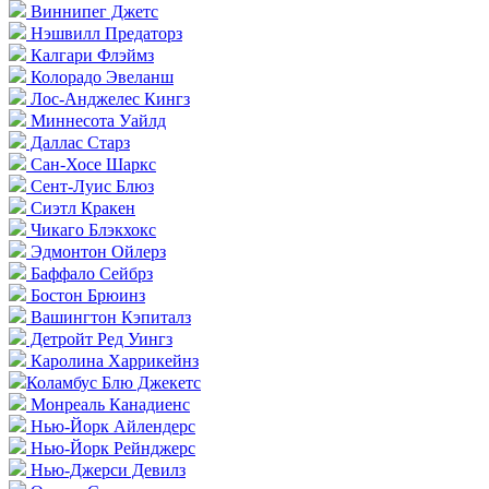
Виннипег Джетс
Нэшвилл Предаторз
Калгари Флэймз
Колорадо Эвеланш
Лос-Анджелес Кингз
Миннесота Уайлд
Даллас Старз
Сан-Хосе Шаркс
Сент-Луис Блюз
Сиэтл Кракен
Чикаго Блэкхокс
Эдмонтон Ойлерз
Баффало Сейбрз
Бостон Брюинз
Вашингтон Кэпиталз
Детройт Ред Уингз
Каролина Харрикейнз
Коламбус Блю Джекетс
Монреаль Канадиенс
Нью-Йорк Айлендерс
Нью-Йорк Рейнджерс
Нью-Джерси Девилз