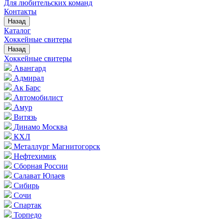
Для любительских команд
Контакты
Назад
Каталог
Хоккейные свитеры
Назад
Хоккейные свитеры
Авангард
Адмирал
Ак Барс
Автомобилист
Амур
Витязь
Динамо Москва
КХЛ
Металлург Магнитогорск
Нефтехимик
Сборная России
Салават Юлаев
Сибирь
Сочи
Спартак
Торпедо