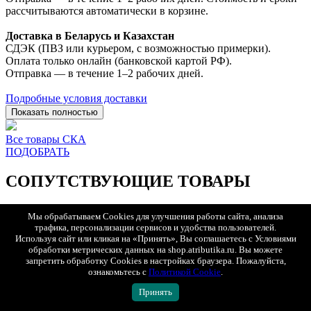
рассчитываются автоматически в корзине.
Доставка в Беларусь и Казахстан
СДЭК (ПВЗ или курьером, с возможностью примерки).
Оплата только онлайн (банковской картой РФ).
Отправка — в течение 1–2 рабочих дней.
Подробные условия доставки
Показать полностью
Все товары СКА
ПОДОБРАТЬ
СОПУТСТВУЮЩИЕ ТОВАРЫ
Мы обрабатываем Cookies для улучшения работы сайта, анализа
Новинка
трафика, персонализации сервисов и удобства пользователей.
БЫСТРЫЙ ПРОСМОТР
Используя сайт или кликая на «Принять», Вы соглашаетесь с Условиями
обработки метрических данных на shop.atributika.ru. Вы можете
XS
S
M
L
XL
XXL
XXXL
запретить обработку Cookies в настройках браузера. Пожалуйста,
ознакомьтесь с
Политикой Cookie
.
Принять