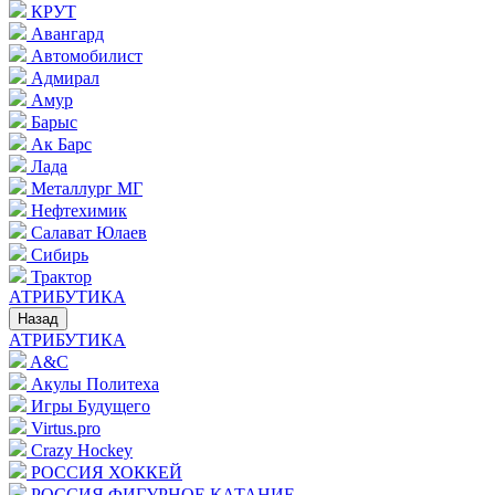
КРУТ
Авангард
Автомобилист
Адмирал
Амур
Барыс
Ак Барс
Лада
Металлург МГ
Нефтехимик
Салават Юлаев
Сибирь
Трактор
АТРИБУТИКА
Назад
АТРИБУТИКА
A&C
Акулы Политеха
Игры Будущего
Virtus.pro
Crazy Hockey
РОССИЯ ХОККЕЙ
РОССИЯ ФИГУРНОЕ КАТАНИЕ