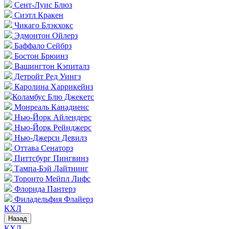
Сент-Луис Блюз
Сиэтл Кракен
Чикаго Блэкхокс
Эдмонтон Ойлерз
Баффало Сейбрз
Бостон Брюинз
Вашингтон Кэпиталз
Детройт Ред Уингз
Каролина Харрикейнз
Коламбус Блю Джекетс
Монреаль Канадиенс
Нью-Йорк Айлендерс
Нью-Йорк Рейнджерс
Нью-Джерси Девилз
Оттава Сенаторз
Питтсбург Пингвинз
Тампа-Бэй Лайтнинг
Торонто Мейпл Лифс
Флорида Пантерз
Филадельфия Флайерз
КХЛ
Назад
КХЛ