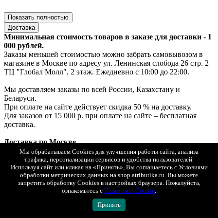
Показать полностью
Доставка
Минимальная стоимость товаров в заказе для доставки - 1
000 рублей.
Заказы меньшей стоимостью можно забрать самовывозом в
магазине в Москве по адресу ул. Ленинская слобода 26 стр. 2
ТЦ "Глобал Молл", 2 этаж. Ежедневно с 10:00 до 22:00.
Мы доставляем заказы по всей России, Казахстану и
Беларуси.
При оплате на сайте действует скидка 50 % на доставку.
Для заказов от 15 000 р. при оплате на сайте – бесплатная
доставка.
Доставка по Москве
1. Самовывоз — ул. Ленинская слобода, 26, стр. 2, ТЦ «Глобал
Мы обрабатываем Cookies для улучшения работы сайта, анализа
Молл», 2 этаж (ежедневно с 10:00 до 22:00).
трафика, персонализации сервисов и удобства пользователей.
Если товар есть в наличии — выдача за 30 минут, если под
Используя сайт или кликая на «Принять», Вы соглашаетесь с Условиями
обработки метрических данных на shop.atributika.ru. Вы можете
заказ — до 2х рабочих дней.
запретить обработку Cookies в настройках браузера. Пожалуйста,
Бесплатно. Возможна примерка.
ознакомьтесь с
Политикой Cookie
.
Оплата: онлайн, картой или наличными при получении.
2. Курьерская доставка «Интеграл» с возможностью
Принять
примерки.