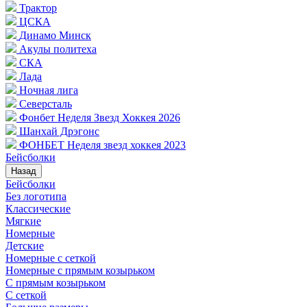
Трактор
ЦСКА
Динамо Минск
Акулы политеха
СКА
Лада
Ночная лига
Северсталь
Фонбет Неделя Звезд Хоккея 2026
Шанхай Дрэгонс
ФОНБЕТ Неделя звезд хоккея 2023
Бейсболки
Назад
Бейсболки
Без логотипа
Классические
Мягкие
Номерные
Детские
Номерные с сеткой
Номерные с прямым козырьком
С прямым козырьком
С сеткой