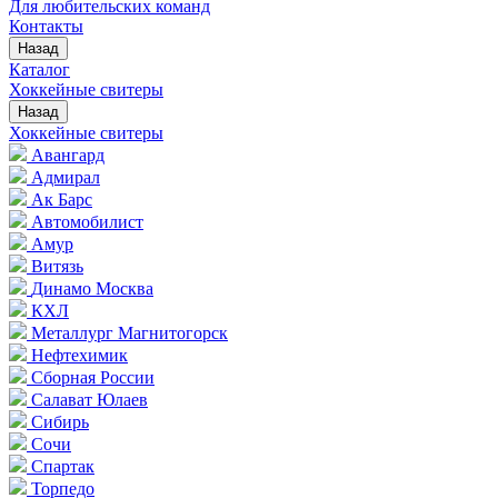
Для любительских команд
Контакты
Назад
Каталог
Хоккейные свитеры
Назад
Хоккейные свитеры
Авангард
Адмирал
Ак Барс
Автомобилист
Амур
Витязь
Динамо Москва
КХЛ
Металлург Магнитогорск
Нефтехимик
Сборная России
Салават Юлаев
Сибирь
Сочи
Спартак
Торпедо