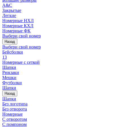
Большие размеры
A&C
Закрытые
Легкие
Номерные НХЛ
Номерные КХЛ
Номерные ФК
Выбери свой номер
Назад
Выбери свой номер
Бейсболки
13
Номерные с сеткой
Шапки
Рюкзаки
Мешки
Футболки
Шапки
Назад
Шапки
Без логотипа
Без отворота
Номерные
С отворотом
С помпоном