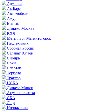
Адмирал
Ак Барс
Автомобилист
Амур
Витязь
Динамо Москва
КХЛ
Металлург Магнитогорск
Нефтехимик
Сборная России
Салават Юлаев
Сибирь
Сочи
Спартак
Торпедо
Трактор
ЦСКА
Динамо Минск
Акулы политеха
СКА
Лада
Ночная лига