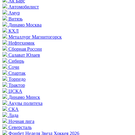
Ак Барс
Автомобилист
Амур
Витязь
Динамо Москва
КХЛ
Металлург Магнитогорск
Нефтехимик
Сборная России
Салават Юлаев
Сибирь
Сочи
Спартак
Торпедо
Трактор
ЦСКА
Динамо Минск
Акулы политеха
СКА
Лада
Ночная лига
Северсталь
Фонбет Неделя Звезд Хоккея 2026