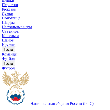
Мешки
Перчатки
Рюкзаки
Сумки
Полотенца
Шарфы
Настольные игры
Сувениры
Кошельки
Шайбы
Кружки
Назад
Команды
Футбол
Назад
Футбол
Национальная сборная России (РФС)