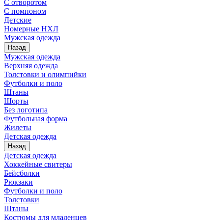
С отворотом
С помпоном
Детские
Номерные НХЛ
Мужская одежда
Назад
Мужская одежда
Верхняя одежда
Толстовки и олимпийки
Футболки и поло
Штаны
Шорты
Без логотипа
Футбольная форма
Жилеты
Детская одежда
Назад
Детская одежда
Хоккейные свитеры
Бейсболки
Рюкзаки
Футболки и поло
Толстовки
Штаны
Костюмы для младенцев