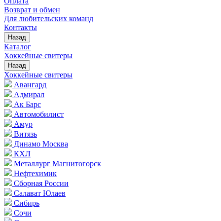
Оплата
Возврат и обмен
Для любительских команд
Контакты
Назад
Каталог
Хоккейные свитеры
Назад
Хоккейные свитеры
Авангард
Адмирал
Ак Барс
Автомобилист
Амур
Витязь
Динамо Москва
КХЛ
Металлург Магнитогорск
Нефтехимик
Сборная России
Салават Юлаев
Сибирь
Сочи