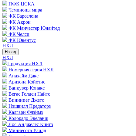
ПФК ЦСКА
Чемпионы мира
ФК Барселона
ФК Акрон
ФК Манчестер Юнайтед
ФК Челси
ФК Ювентус
НХЛ
Назад
НХЛ
Продукция НХЛ
Номерная серия НХЛ
Анахайм Дакс
Аризона Койотис
Ванкувер Кэнакс
Вегас Голден Найтс
Виннипег Джетс
Нэшвилл Предаторз
Калгари Флэймз
Колорадо Эвеланш
Лос-Анджелес Кингз
Миннесота Уайлд