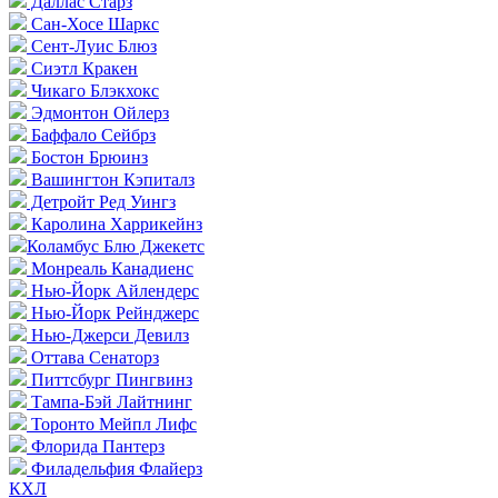
Даллас Старз
Сан-Хосе Шаркс
Сент-Луис Блюз
Сиэтл Кракен
Чикаго Блэкхокс
Эдмонтон Ойлерз
Баффало Сейбрз
Бостон Брюинз
Вашингтон Кэпиталз
Детройт Ред Уингз
Каролина Харрикейнз
Коламбус Блю Джекетс
Монреаль Канадиенс
Нью-Йорк Айлендерс
Нью-Йорк Рейнджерс
Нью-Джерси Девилз
Оттава Сенаторз
Питтсбург Пингвинз
Тампа-Бэй Лайтнинг
Торонто Мейпл Лифс
Флорида Пантерз
Филадельфия Флайерз
КХЛ