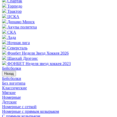
Спартак
Торпедо
Трактор
ЦСКА
Динамо Минск
Акулы политеха
СКА
Лада
Ночная лига
Северсталь
Фонбет Неделя Звезд Хоккея 2026
Шанхай Дрэгонс
ФОНБЕТ Неделя звезд хоккея 2023
Бейсболки
Назад
Бейсболки
Без логотипа
Классические
Мягкие
Номерные
Детские
Номерные с сеткой
Номерные с прямым козырьком
С прямым козырьком