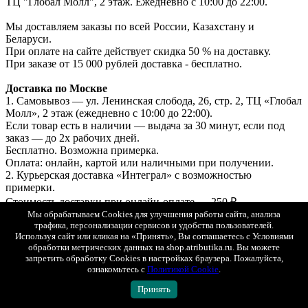
ТЦ "Глобал Молл", 2 этаж. Ежедневно с 10:00 до 22:00.
Мы доставляем заказы по всей России, Казахстану и
Беларуси.
При оплате на сайте действует скидка 50 % на доставку.
При заказе от 15 000 рублей доставка - бесплатно.
Доставка по Москве
1. Самовывоз — ул. Ленинская слобода, 26, стр. 2, ТЦ «Глобал
Молл», 2 этаж (ежедневно с 10:00 до 22:00).
Если товар есть в наличии — выдача за 30 минут, если под
заказ — до 2х рабочих дней.
Бесплатно. Возможна примерка.
Оплата: онлайн, картой или наличными при получении.
2. Курьерская доставка «Интеграл» с возможностью
примерки.
Стоимость доставки при онлайн-оплате — 250 ₽.
Мы обрабатываем Cookies для улучшения работы сайта, анализа
Стоимость доставки при оплате при получении — 500 ₽.
трафика, персонализации сервисов и удобства пользователей.
3. СДЭК (самовывоз из ПВЗ) с возможностью примерки.
Используя сайт или кликая на «Принять», Вы соглашаетесь с Условиями
Стоимость рассчитывается в корзине.
обработки метрических данных на shop.atributika.ru. Вы можете
Оплата онлайн или при получении.
запретить обработку Cookies в настройках браузера. Пожалуйста,
ознакомьтесь с
Политикой Cookie
.
Доставка в регионы (по всей России)
Принять
1. СДЭК (ПВЗ или курьером) с возможностью примерки.
2. Почта России (первый класс).