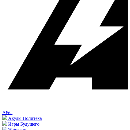
A&C
Акулы Политеха
Игры Будущего
Virtus.pro