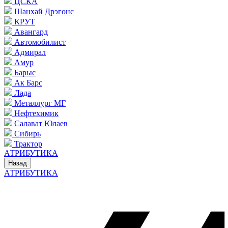
ЦСКА
Шанхай Дрэгонс
КРУТ
Авангард
Автомобилист
Адмирал
Амур
Барыс
Ак Барс
Лада
Металлург МГ
Нефтехимик
Салават Юлаев
Сибирь
Трактор
АТРИБУТИКА
Назад
АТРИБУТИКА