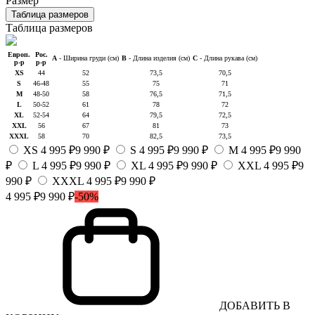
Размер
Таблица размеров
Таблица размеров
Европ.
Рос.
A
- Ширина груди (см)
B
- Длина изделия (см)
C
- Длина рукава (см)
р-р
р-р
XS
44
52
73,5
70,5
S
46-48
55
75
71
M
48-50
58
76,5
71,5
L
50-52
61
78
72
XL
52-54
64
79,5
72,5
XXL
56
67
81
73
XXXL
58
70
82,5
73,5
XS
4 995 ₽
9 990 ₽
S
4 995 ₽
9 990 ₽
M
4 995 ₽
9 990
₽
L
4 995 ₽
9 990 ₽
XL
4 995 ₽
9 990 ₽
XXL
4 995 ₽
9
990 ₽
XXXL
4 995 ₽
9 990 ₽
4 995 ₽
9 990 ₽
-50%
ДОБАВИТЬ В