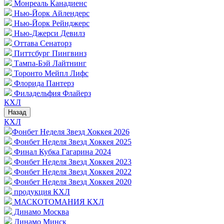
Монреаль Канадиенс
Нью-Йорк Айлендерс
Нью-Йорк Рейнджерс
Нью-Джерси Девилз
Оттава Сенаторз
Питтсбург Пингвинз
Тампа-Бэй Лайтнинг
Торонто Мейпл Лифс
Флорида Пантерз
Филадельфия Флайерз
КХЛ
Назад
КХЛ
Фонбет Неделя Звезд Хоккея 2026
Фонбет Неделя Звезд Хоккея 2025
Финал Кубка Гагарина 2024
Фонбет Неделя Звезд Хоккея 2023
Фонбет Неделя Звезд Хоккея 2022
Фонбет Неделя Звезд Хоккея 2020
продукция КХЛ
МАСКОТОМАНИЯ КХЛ
Динамо Москва
Динамо Минск