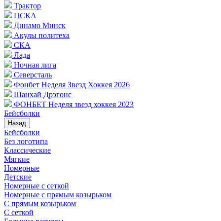
Трактор
ЦСКА
Динамо Минск
Акулы политеха
СКА
Лада
Ночная лига
Северсталь
Фонбет Неделя Звезд Хоккея 2026
Шанхай Дрэгонс
ФОНБЕТ Неделя звезд хоккея 2023
Бейсболки
Назад
Бейсболки
Без логотипа
Классические
Мягкие
Номерные
Детские
Номерные с сеткой
Номерные с прямым козырьком
С прямым козырьком
С сеткой