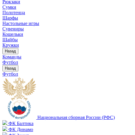
Рюкзаки
Сумки
Полотенца
Шарфы
Настольные игры
Сувениры
Кошельки
Шайбы
Кружки
Назад
Команды
Футбол
Назад
Футбол
Национальная сборная России (РФС)
ФК Балтика
ФК Динамо