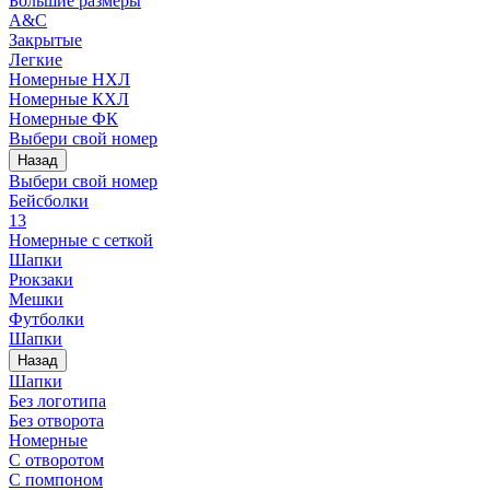
Большие размеры
A&C
Закрытые
Легкие
Номерные НХЛ
Номерные КХЛ
Номерные ФК
Выбери свой номер
Назад
Выбери свой номер
Бейсболки
13
Номерные с сеткой
Шапки
Рюкзаки
Мешки
Футболки
Шапки
Назад
Шапки
Без логотипа
Без отворота
Номерные
С отворотом
С помпоном