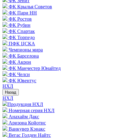
ФК Зенит
ФК Крылья Советов
ФК Пари НН
ФК Ростов
ФК Рубин
ФК Спартак
ФК Торпедо
ПФК ЦСКА
Чемпионы мира
ФК Барселона
ФК Акрон
ФК Манчестер Юнайтед
ФК Челси
ФК Ювентус
НХЛ
Назад
НХЛ
Продукция НХЛ
Номерная серия НХЛ
Анахайм Дакс
Аризона Койотис
Ванкувер Кэнакс
Вегас Голден Найтс