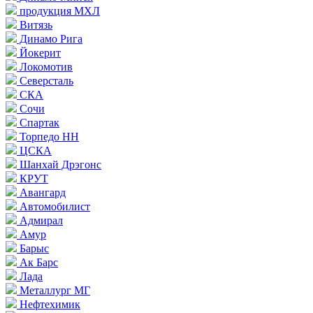
продукция МХЛ
Витязь
Динамо Рига
Йокерит
Локомотив
Северсталь
СКА
Сочи
Спартак
Торпедо НН
ЦСКА
Шанхай Дрэгонс
КРУТ
Авангард
Автомобилист
Адмирал
Амур
Барыс
Ак Барс
Лада
Металлург МГ
Нефтехимик