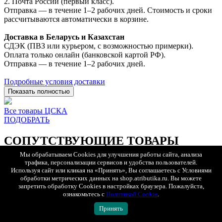
2. Почта России (первый класс).
Отправка — в течение 1–2 рабочих дней. Стоимость и сроки
рассчитываются автоматически в корзине.
Доставка в Беларусь и Казахстан
СДЭК (ПВЗ или курьером, с возможностью примерки).
Оплата только онлайн (банковской картой РФ).
Отправка — в течение 1–2 рабочих дней.
Подробные условия доставки
Показать полностью
Все товары ЦСКА
ПОДОБРАТЬ
СОПУТСТВУЮЩИЕ ТОВАРЫ
Мы обрабатываем Cookies для улучшения работы сайта, анализа
трафика, персонализации сервисов и удобства пользователей.
Используя сайт или кликая на «Принять», Вы соглашаетесь с Условиями
БЫСТРЫЙ ПРОСМОТР
обработки метрических данных на shop.atributika.ru. Вы можете
44
46
48
50
52
54
56
58
запретить обработку Cookies в настройках браузера. Пожалуйста,
ознакомьтесь с
Политикой Cookie
.
Принять