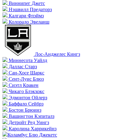
Виннипег Джетс
Нэшвилл Предаторз
Калгари Флэймз
Колорадо Эвеланш
Лос-Анджелес Кингз
Миннесота Уайлд
Даллас Старз
Сан-Хосе Шаркс
Сент-Луис Блюз
Сиэтл Кракен
Чикаго Блэкхокс
Эдмонтон Ойлерз
Баффало Сейбрз
Бостон Брюинз
Вашингтон Кэпиталз
Детройт Ред Уингз
Каролина Харрикейнз
Коламбус Блю Джекетс