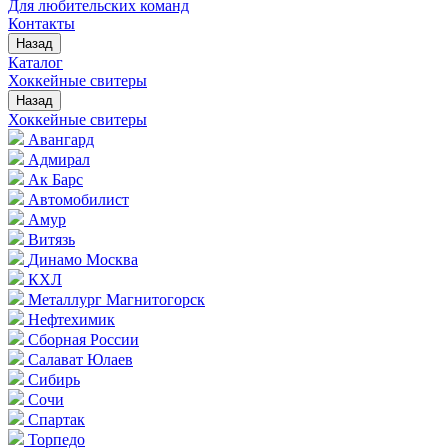
Для любительских команд
Контакты
Назад
Каталог
Хоккейные свитеры
Назад
Хоккейные свитеры
Авангард
Адмирал
Ак Барс
Автомобилист
Амур
Витязь
Динамо Москва
КХЛ
Металлург Магнитогорск
Нефтехимик
Сборная России
Салават Юлаев
Сибирь
Сочи
Спартак
Торпедо