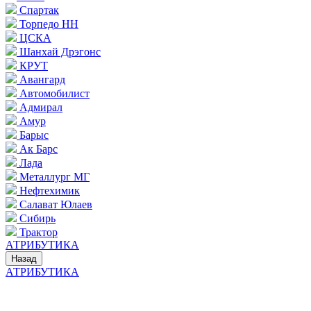
Спартак
Торпедо НН
ЦСКА
Шанхай Дрэгонс
КРУТ
Авангард
Автомобилист
Адмирал
Амур
Барыс
Ак Барс
Лада
Металлург МГ
Нефтехимик
Салават Юлаев
Сибирь
Трактор
АТРИБУТИКА
Назад
АТРИБУТИКА