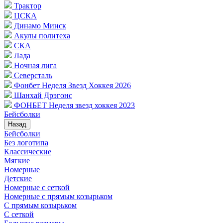
Трактор
ЦСКА
Динамо Минск
Акулы политеха
СКА
Лада
Ночная лига
Северсталь
Фонбет Неделя Звезд Хоккея 2026
Шанхай Дрэгонс
ФОНБЕТ Неделя звезд хоккея 2023
Бейсболки
Назад
Бейсболки
Без логотипа
Классические
Мягкие
Номерные
Детские
Номерные с сеткой
Номерные с прямым козырьком
С прямым козырьком
С сеткой