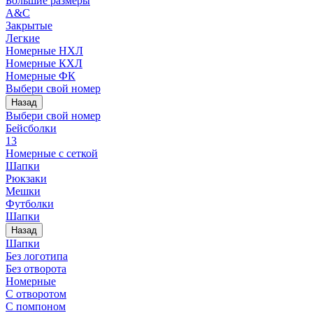
Большие размеры
A&C
Закрытые
Легкие
Номерные НХЛ
Номерные КХЛ
Номерные ФК
Выбери свой номер
Назад
Выбери свой номер
Бейсболки
13
Номерные с сеткой
Шапки
Рюкзаки
Мешки
Футболки
Шапки
Назад
Шапки
Без логотипа
Без отворота
Номерные
С отворотом
С помпоном