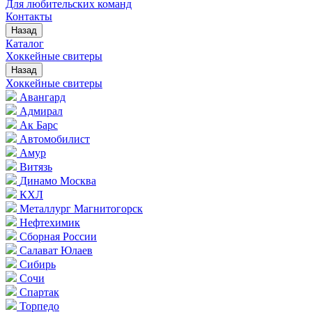
Для любительских команд
Контакты
Назад
Каталог
Хоккейные свитеры
Назад
Хоккейные свитеры
Авангард
Адмирал
Ак Барс
Автомобилист
Амур
Витязь
Динамо Москва
КХЛ
Металлург Магнитогорск
Нефтехимик
Сборная России
Салават Юлаев
Сибирь
Сочи
Спартак
Торпедо