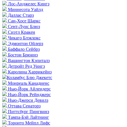
Лос-Анджелес Кингз
Миннесота Уайлд
Даллас Старз
Сан-Хосе Шаркс
Сент-Луис Блюз
Сиэтл Кракен
Чикаго Блэкхокс
Эдмонтон Ойлерз
Баффало Сейбрз
Бостон Брюинз
Вашингтон Кэпиталз
Детройт Ред Уингз
Каролина Харрикейнз
Коламбус Блю Джекетс
Монреаль Канадиенс
Нью-Йорк Айлендерс
Нью-Йорк Рейнджерс
Нью-Джерси Девилз
Оттава Сенаторз
Питтсбург Пингвинз
Тампа-Бэй Лайтнинг
Торонто Мейпл Лифс