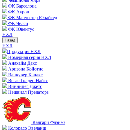
Чемпионы мира
ФК Барселона
ФК Акрон
ФК Манчестер Юнайтед
ФК Челси
ФК Ювентус
НХЛ
Назад
НХЛ
Продукция НХЛ
Номерная серия НХЛ
Анахайм Дакс
Аризона Койотис
Ванкувер Кэнакс
Вегас Голден Найтс
Виннипег Джетс
Нэшвилл Предаторз
Калгари Флэймз
Колорадо Эвеланш