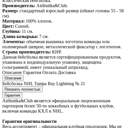
Классическая бейсболка.
Производитель:
Atributika&Club.
Размер:
стандартный взрослый размер (обхват головы 55 - 58
см).
Материал:
100% хлопок.
Цвет:
Синий.
Глубина:
11 см.
Длина козырька:
7 см.
Элементы:
объемная вышивка логотипа команды или
полимерный шеврон, металлический фиксатор с логотипом.
Страна производитель:
КНР.
Данная бейсболка является сертифицированным продуктом,
упакована в индивидуальную упаковку, защищена
голограммой, имеет уникальный штрихкод.
Описание
Гарантия
Оплата
Доставка
Описание
Бейсболка NHL Tampa Bay Lightning № 21
Показать полностью
Гарантия
Atributika&Club является официальным лицензионным
партнером более 50-ти хоккейных и футбольных клубов,
включая команды КХЛ и NHL.
Гарантия оригинальности
Весь ассортимент – официальная клубная продукция. Мы не