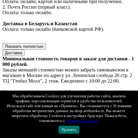
Оплата: онлайн, картой или наличными при получении.
2. Почта России (первый класс).
Оплата: только онлайн.
Доставка в Беларусь и Казахстан
Оплата: только онлайн (банковской картой РФ).
Показать полностью
Доставка
Минимальная стоимость товаров в заказе для доставки - 1
000 рублей.
Заказы меньшей стоимостью можно забрать самовывозом в
магазине в Москве по адресу ул. Ленинская слобода 26 стр. 2
ТЦ "Глобал Молл", 2 этаж. Ежедневно с 10:00 до 22:00.
Мы доставляем заказы по всей России, Казахстану и
Мы обрабатываем Cookies для улучшения работы сайта, анализа
Беларуси.
трафика, персонализации сервисов и удобства пользователей.
При оплате на сайте действует скидка 50 % на доставку.
Используя сайт или кликая на «Принять», Вы соглашаетесь с Условиями
При заказе от 15 000 рублей доставка - бесплатно.
обработки метрических данных на shop.atributika.ru. Вы можете
запретить обработку Cookies в настройках браузера. Пожалуйста,
Доставка по Москве
ознакомьтесь с
Политикой Cookie
.
1. Самовывоз — ул. Ленинская слобода, 26, стр. 2, ТЦ «Глобал
Принять
Молл», 2 этаж (ежедневно с 10:00 до 22:00).
Если товар есть в наличии — выдача за 30 минут, если под