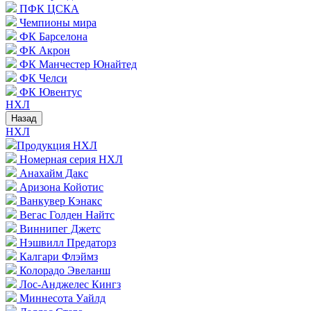
ПФК ЦСКА
Чемпионы мира
ФК Барселона
ФК Акрон
ФК Манчестер Юнайтед
ФК Челси
ФК Ювентус
НХЛ
Назад
НХЛ
Продукция НХЛ
Номерная серия НХЛ
Анахайм Дакс
Аризона Койотис
Ванкувер Кэнакс
Вегас Голден Найтс
Виннипег Джетс
Нэшвилл Предаторз
Калгари Флэймз
Колорадо Эвеланш
Лос-Анджелес Кингз
Миннесота Уайлд