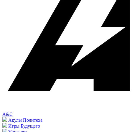
A&C
Акулы Политеха
Игры Будущего
Virtus.pro