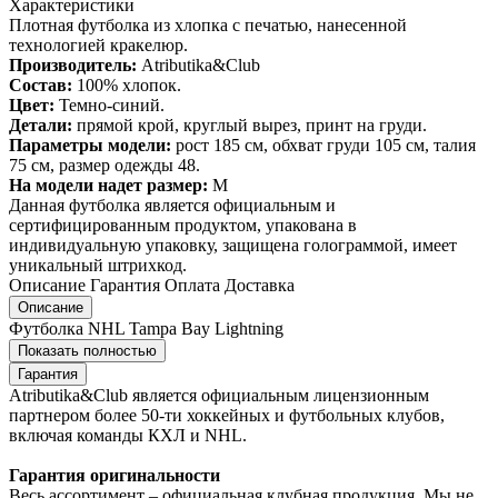
Характеристики
Плотная футболка из хлопка с печатью, нанесенной
технологией кракелюр.
Производитель:
Atributika&Club
Состав:
100% хлопок.
Цвет:
Темно-синий.
Детали:
прямой крой, круглый вырез, принт на груди.
Параметры модели:
рост 185 см, обхват груди 105 см, талия
75 см, размер одежды 48.
На модели надет размер:
М
Данная футболка является официальным и
сертифицированным продуктом, упакована в
индивидуальную упаковку, защищена голограммой, имеет
уникальный штрихкод.
Описание
Гарантия
Оплата
Доставка
Описание
Футболка NHL Tampa Bay Lightning
Показать полностью
Гарантия
Atributika&Club является официальным лицензионным
партнером более 50-ти хоккейных и футбольных клубов,
включая команды КХЛ и NHL.
Гарантия оригинальности
Весь ассортимент – официальная клубная продукция. Мы не