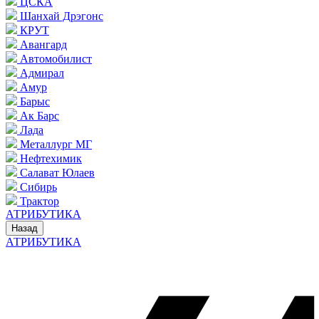
ЦСКА
Шанхай Дрэгонс
КРУТ
Авангард
Автомобилист
Адмирал
Амур
Барыс
Ак Барс
Лада
Металлург МГ
Нефтехимик
Салават Юлаев
Сибирь
Трактор
АТРИБУТИКА
Назад
АТРИБУТИКА