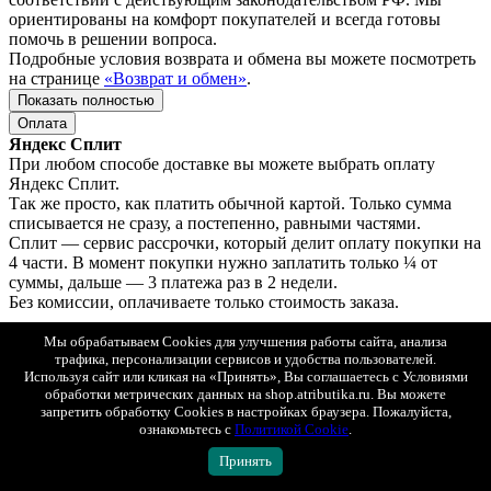
ориентированы на комфорт покупателей и всегда готовы
помочь в решении вопроса.
Подробные условия возврата и обмена вы можете посмотреть
на странице
«Возврат и обмен»
.
Показать полностью
Оплата
Яндекс Сплит
При любом способе доставке вы можете выбрать оплату
Яндекс Сплит.
Так же просто, как платить обычной картой. Только сумма
списывается не сразу, а постепенно, равными частями.
Сплит — сервис рассрочки, который делит оплату покупки на
4 части. В момент покупки нужно заплатить только ¼ от
суммы, дальше — 3 платежа раз в 2 недели.
Без комиссии, оплачиваете только стоимость заказа.
Это не кредит, для оформления не нужно подавать заявку и
Мы обрабатываем Cookies для улучшения работы сайта, анализа
ждать одобрения — понадобится только номер телефона.
трафика, персонализации сервисов и удобства пользователей.
Используя сайт или кликая на «Принять», Вы соглашаетесь с Условиями
обработки метрических данных на shop.atributika.ru. Вы можете
Доставка по Москве
запретить обработку Cookies в настройках браузера. Пожалуйста,
Оплата: онлайн, картой или наличными при получении.
ознакомьтесь с
Политикой Cookie
.
Доставка в регионы (по всей России)
Принять
1. СДЭК (ПВЗ или курьером) с возможностью примерки.