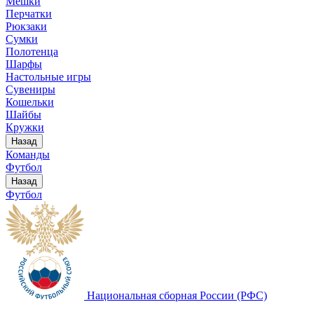
Мешки
Перчатки
Рюкзаки
Сумки
Полотенца
Шарфы
Настольные игры
Сувениры
Кошельки
Шайбы
Кружки
Назад
Команды
Футбол
Назад
Футбол
Национальная сборная России (РФС)