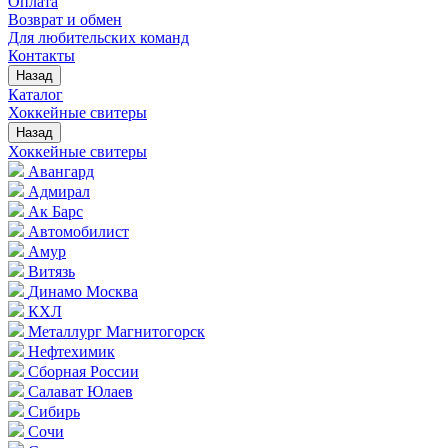
Оплата
Возврат и обмен
Для любительских команд
Контакты
Назад
Каталог
Хоккейные свитеры
Назад
Хоккейные свитеры
Авангард
Адмирал
Ак Барс
Автомобилист
Амур
Витязь
Динамо Москва
КХЛ
Металлург Магнитогорск
Нефтехимик
Сборная России
Салават Юлаев
Сибирь
Сочи