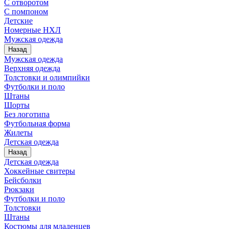
С отворотом
С помпоном
Детские
Номерные НХЛ
Мужская одежда
Назад
Мужская одежда
Верхняя одежда
Толстовки и олимпийки
Футболки и поло
Штаны
Шорты
Без логотипа
Футбольная форма
Жилеты
Детская одежда
Назад
Детская одежда
Хоккейные свитеры
Бейсболки
Рюкзаки
Футболки и поло
Толстовки
Штаны
Костюмы для младенцев