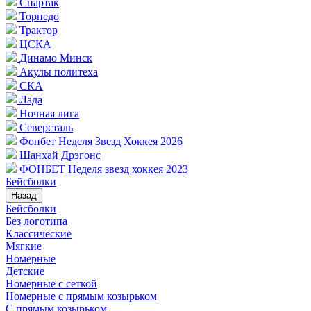
Спартак
Торпедо
Трактор
ЦСКА
Динамо Минск
Акулы политеха
СКА
Лада
Ночная лига
Северсталь
Фонбет Неделя Звезд Хоккея 2026
Шанхай Дрэгонс
ФОНБЕТ Неделя звезд хоккея 2023
Бейсболки
Назад
Бейсболки
Без логотипа
Классические
Мягкие
Номерные
Детские
Номерные с сеткой
Номерные с прямым козырьком
С прямым козырьком