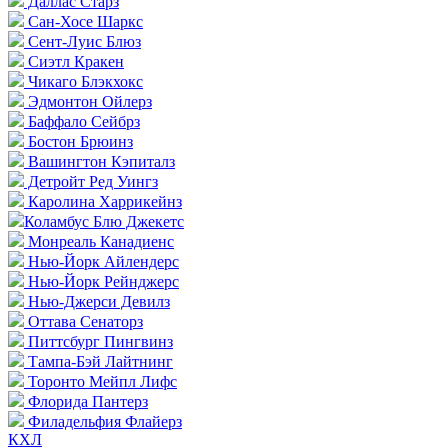
Даллас Старз
Сан-Хосе Шаркс
Сент-Луис Блюз
Сиэтл Кракен
Чикаго Блэкхокс
Эдмонтон Ойлерз
Баффало Сейбрз
Бостон Брюинз
Вашингтон Кэпиталз
Детройт Ред Уингз
Каролина Харрикейнз
Коламбус Блю Джекетс
Монреаль Канадиенс
Нью-Йорк Айлендерс
Нью-Йорк Рейнджерс
Нью-Джерси Девилз
Оттава Сенаторз
Питтсбург Пингвинз
Тампа-Бэй Лайтнинг
Торонто Мейпл Лифс
Флорида Пантерз
Филадельфия Флайерз
КХЛ