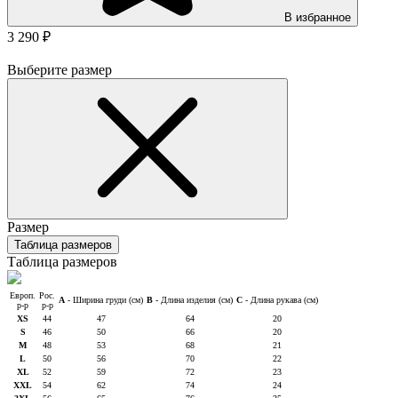
В избранное
3 290 ₽
Выберите размер
Размер
Таблица размеров
Таблица размеров
Европ.
Рос.
A
- Ширина груди (см)
B
- Длина изделия (см)
C
- Длина рукава (см)
р-р
р-р
XS
44
47
64
20
S
46
50
66
20
M
48
53
68
21
L
50
56
70
22
XL
52
59
72
23
XXL
54
62
74
24