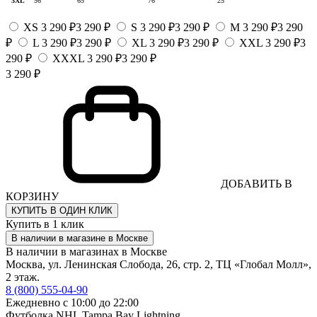
3XL
56
65
76
25
XS
3 290 ₽
3 290 ₽
S
3 290 ₽
3 290 ₽
M
3 290 ₽
3 290
₽
L
3 290 ₽
3 290 ₽
XL
3 290 ₽
3 290 ₽
XXL
3 290 ₽
3
290 ₽
XXXL
3 290 ₽
3 290 ₽
3 290 ₽
ДОБАВИТЬ В
КОРЗИНУ
КУПИТЬ В ОДИН КЛИК
Купить в 1 клик
В наличии в магазине в Москве
В наличии в магазинах в Москве
Москва, ул. Ленинская Слобода, 26, стр. 2, ТЦ «Глобал Молл»,
2 этаж.
8 (800) 555-04-90
Ежедневно с 10:00 до 22:00
Футболка NHL Tampa Bay Lightning