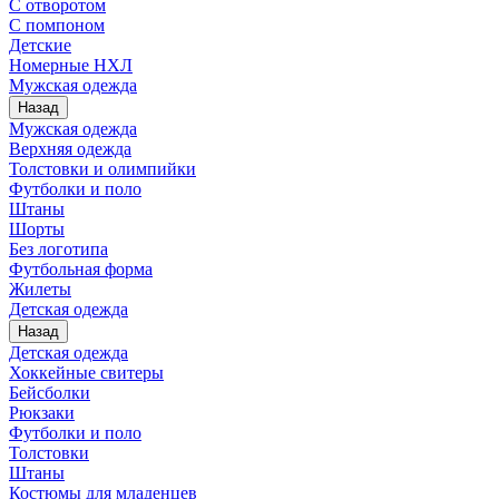
С отворотом
С помпоном
Детские
Номерные НХЛ
Мужская одежда
Назад
Мужская одежда
Верхняя одежда
Толстовки и олимпийки
Футболки и поло
Штаны
Шорты
Без логотипа
Футбольная форма
Жилеты
Детская одежда
Назад
Детская одежда
Хоккейные свитеры
Бейсболки
Рюкзаки
Футболки и поло
Толстовки
Штаны
Костюмы для младенцев