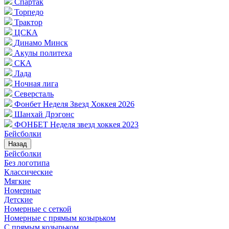
Спартак
Торпедо
Трактор
ЦСКА
Динамо Минск
Акулы политеха
СКА
Лада
Ночная лига
Северсталь
Фонбет Неделя Звезд Хоккея 2026
Шанхай Дрэгонс
ФОНБЕТ Неделя звезд хоккея 2023
Бейсболки
Назад
Бейсболки
Без логотипа
Классические
Мягкие
Номерные
Детские
Номерные с сеткой
Номерные с прямым козырьком
С прямым козырьком