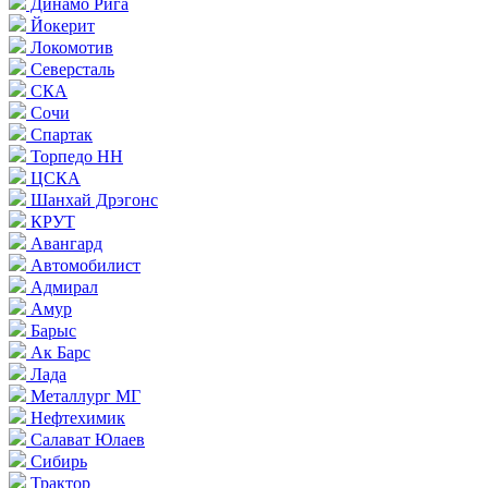
Динамо Рига
Йокерит
Локомотив
Северсталь
СКА
Сочи
Спартак
Торпедо НН
ЦСКА
Шанхай Дрэгонс
КРУТ
Авангард
Автомобилист
Адмирал
Амур
Барыс
Ак Барс
Лада
Металлург МГ
Нефтехимик
Салават Юлаев
Сибирь
Трактор