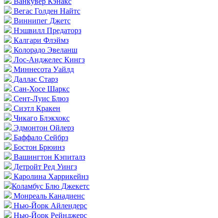
Ванкувер Кэнакс
Вегас Голден Найтс
Виннипег Джетс
Нэшвилл Предаторз
Калгари Флэймз
Колорадо Эвеланш
Лос-Анджелес Кингз
Миннесота Уайлд
Даллас Старз
Сан-Хосе Шаркс
Сент-Луис Блюз
Сиэтл Кракен
Чикаго Блэкхокс
Эдмонтон Ойлерз
Баффало Сейбрз
Бостон Брюинз
Вашингтон Кэпиталз
Детройт Ред Уингз
Каролина Харрикейнз
Коламбус Блю Джекетс
Монреаль Канадиенс
Нью-Йорк Айлендерс
Нью-Йорк Рейнджерс