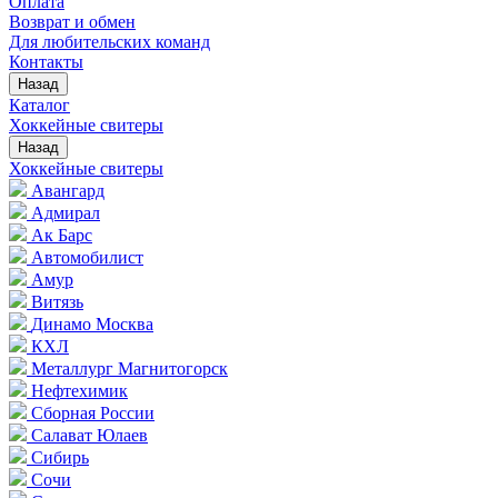
Оплата
Возврат и обмен
Для любительских команд
Контакты
Назад
Каталог
Хоккейные свитеры
Назад
Хоккейные свитеры
Авангард
Адмирал
Ак Барс
Автомобилист
Амур
Витязь
Динамо Москва
КХЛ
Металлург Магнитогорск
Нефтехимик
Сборная России
Салават Юлаев
Сибирь
Сочи