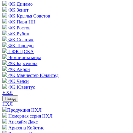
ФК Динамо
ФК Зенит
ФК Крылья Советов
ФК Пари НН
ФК Ростов
ФК Рубин
ФК Спартак
ФК Торпедо
ПФК ЦСКА
Чемпионы мира
ФК Барселона
ФК Акрон
ФК Манчестер Юнайтед
ФК Челси
ФК Ювентус
НХЛ
Назад
НХЛ
Продукция НХЛ
Номерная серия НХЛ
Анахайм Дакс
Аризона Койотис