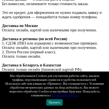
Без комиссии, оплачиваете только стоимость заказа.
Это не кредит, для оформления не нужно подавать заявку и
ждать одобрения — понадобится только номер телефона.
Доставка по Москве
Оплата: онлайн, картой или наличными при получении.
Доставка в регионы (по всей России)
1. СДЭК (ПВЗ или курьером) с возможностью примерки.
Оплата: онлайн, картой или наличными при получении.
2. Почта России (первый класс).
Оплата: только онлайн.
Доставка в Беларусь и Казахстан
Оплата: только онлайн (банковской картой РФ).
Мы обрабатываем Cookies для улучшения работы сайта, анализа
трафика, персонализации сервисов и удобства пользователей.
Показать полностью
Используя сайт или кликая на «Принять», Вы соглашаетесь с Условиями
обработки метрических данных на shop.atributika.ru. Вы можете
Доставка
запретить обработку Cookies в настройках браузера. Пожалуйста,
Минимальная стоимость товаров в заказе для доставки - 1
ознакомьтесь с
Политикой Cookie
.
000 рублей.
Заказы меньшей стоимостью можно забрать самовывозом в
Принять
магазине в Москве по адресу ул. Ленинская слобода 26 стр. 2