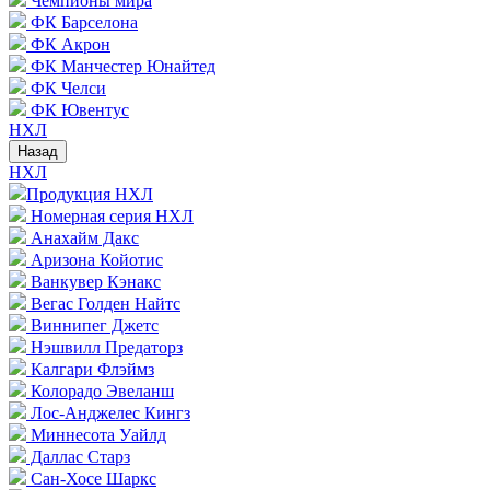
Чемпионы мира
ФК Барселона
ФК Акрон
ФК Манчестер Юнайтед
ФК Челси
ФК Ювентус
НХЛ
Назад
НХЛ
Продукция НХЛ
Номерная серия НХЛ
Анахайм Дакс
Аризона Койотис
Ванкувер Кэнакс
Вегас Голден Найтс
Виннипег Джетс
Нэшвилл Предаторз
Калгари Флэймз
Колорадо Эвеланш
Лос-Анджелес Кингз
Миннесота Уайлд
Даллас Старз
Сан-Хосе Шаркс