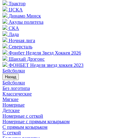
Трактор
ЦСКА
Динамо Минск
Акулы политеха
СКА
Лада
Ночная лига
Северсталь
Фонбет Неделя Звезд Хоккея 2026
Шанхай Дрэгонс
ФОНБЕТ Неделя звезд хоккея 2023
Бейсболки
Назад
Бейсболки
Без логотипа
Классические
Мягкие
Номерные
Детские
Номерные с сеткой
Номерные с прямым козырьком
С прямым козырьком
С сеткой