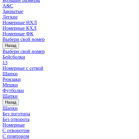
Большие размеры
A&C
Закрытые
Легкие
Номерные НХЛ
Номерные КХЛ
Номерные ФК
Выбери свой номер
Назад
Выбери свой номер
Бейсболки
13
Номерные с сеткой
Шапки
Рюкзаки
Мешки
Футболки
Шапки
Назад
Шапки
Без логотипа
Без отворота
Номерные
С отворотом
С помпоном