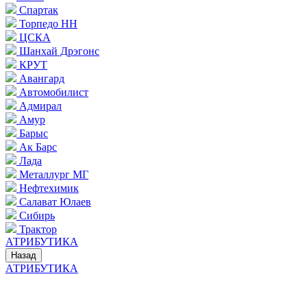
Спартак
Торпедо НН
ЦСКА
Шанхай Дрэгонс
КРУТ
Авангард
Автомобилист
Адмирал
Амур
Барыс
Ак Барс
Лада
Металлург МГ
Нефтехимик
Салават Юлаев
Сибирь
Трактор
АТРИБУТИКА
Назад
АТРИБУТИКА