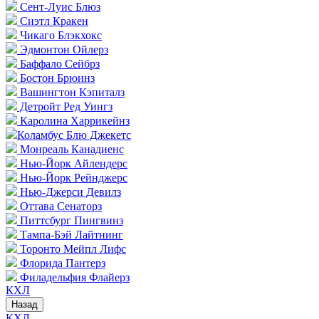
Сент-Луис Блюз
Сиэтл Кракен
Чикаго Блэкхокс
Эдмонтон Ойлерз
Баффало Сейбрз
Бостон Брюинз
Вашингтон Кэпиталз
Детройт Ред Уингз
Каролина Харрикейнз
Коламбус Блю Джекетс
Монреаль Канадиенс
Нью-Йорк Айлендерс
Нью-Йорк Рейнджерс
Нью-Джерси Девилз
Оттава Сенаторз
Питтсбург Пингвинз
Тампа-Бэй Лайтнинг
Торонто Мейпл Лифс
Флорида Пантерз
Филадельфия Флайерз
КХЛ
Назад
КХЛ