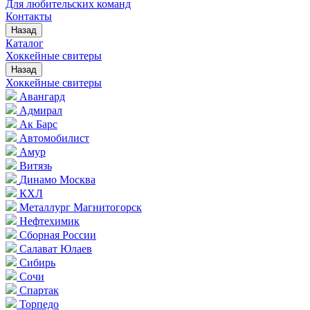
Для любительских команд
Контакты
Назад
Каталог
Хоккейные свитеры
Назад
Хоккейные свитеры
Авангард
Адмирал
Ак Барс
Автомобилист
Амур
Витязь
Динамо Москва
КХЛ
Металлург Магнитогорск
Нефтехимик
Сборная России
Салават Юлаев
Сибирь
Сочи
Спартак
Торпедо