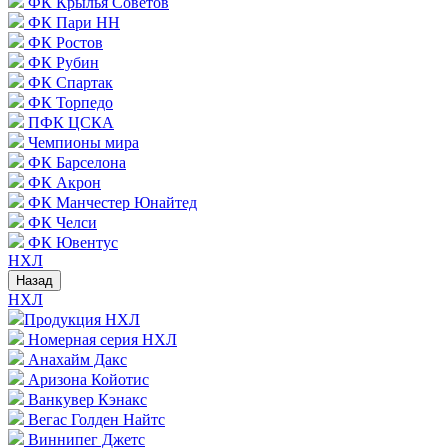
ФК Крылья Советов
ФК Пари НН
ФК Ростов
ФК Рубин
ФК Спартак
ФК Торпедо
ПФК ЦСКА
Чемпионы мира
ФК Барселона
ФК Акрон
ФК Манчестер Юнайтед
ФК Челси
ФК Ювентус
НХЛ
Назад
НХЛ
Продукция НХЛ
Номерная серия НХЛ
Анахайм Дакс
Аризона Койотис
Ванкувер Кэнакс
Вегас Голден Найтс
Виннипег Джетс