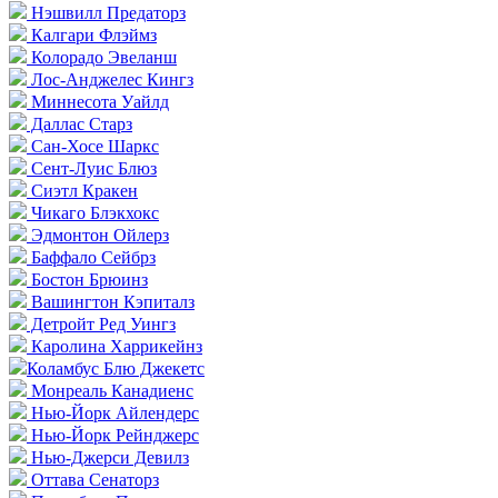
Нэшвилл Предаторз
Калгари Флэймз
Колорадо Эвеланш
Лос-Анджелес Кингз
Миннесота Уайлд
Даллас Старз
Сан-Хосе Шаркс
Сент-Луис Блюз
Сиэтл Кракен
Чикаго Блэкхокс
Эдмонтон Ойлерз
Баффало Сейбрз
Бостон Брюинз
Вашингтон Кэпиталз
Детройт Ред Уингз
Каролина Харрикейнз
Коламбус Блю Джекетс
Монреаль Канадиенс
Нью-Йорк Айлендерс
Нью-Йорк Рейнджерс
Нью-Джерси Девилз
Оттава Сенаторз