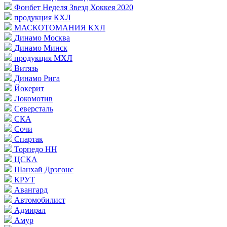
Фонбет Неделя Звезд Хоккея 2020
продукция КХЛ
МАСКОТОМАНИЯ КХЛ
Динамо Москва
Динамо Минск
продукция МХЛ
Витязь
Динамо Рига
Йокерит
Локомотив
Северсталь
СКА
Сочи
Спартак
Торпедо НН
ЦСКА
Шанхай Дрэгонс
КРУТ
Авангард
Автомобилист
Адмирал
Амур