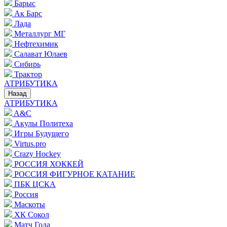
Барыс
Ак Барс
Лада
Металлург МГ
Нефтехимик
Салават Юлаев
Сибирь
Трактор
АТРИБУТИКА
Назад
АТРИБУТИКА
A&C
Акулы Политеха
Игры Будущего
Virtus.pro
Crazy Hockey
РОССИЯ ХОККЕЙ
РОССИЯ ФИГУРНОЕ КАТАНИЕ
ПБК ЦСКА
Россия
Маскоты
ХК Сокол
Матч Года