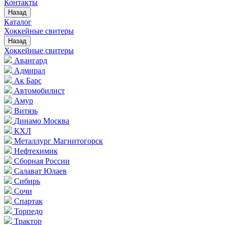
Контакты
Назад
Каталог
Хоккейные свитеры
Назад
Хоккейные свитеры
Авангард
Адмирал
Ак Барс
Автомобилист
Амур
Витязь
Динамо Москва
КХЛ
Металлург Магнитогорск
Нефтехимик
Сборная России
Салават Юлаев
Сибирь
Сочи
Спартак
Торпедо
Трактор