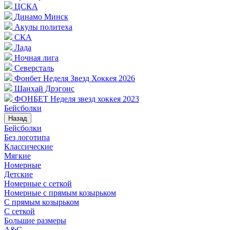
ЦСКА
Динамо Минск
Акулы политеха
СКА
Лада
Ночная лига
Северсталь
Фонбет Неделя Звезд Хоккея 2026
Шанхай Дрэгонс
ФОНБЕТ Неделя звезд хоккея 2023
Бейсболки
Назад
Бейсболки
Без логотипа
Классические
Мягкие
Номерные
Детские
Номерные с сеткой
Номерные с прямым козырьком
С прямым козырьком
С сеткой
Большие размеры
A&C