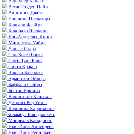
Ванкувер Кэнакс
Вегас Голден Найтс
Виннипег Джетс
Нэшвилл Предаторз
Калгари Флэймз
Колорадо Эвеланш
Лос-Анджелес Кингз
Миннесота Уайлд
Даллас Старз
Сан-Хосе Шаркс
Сент-Луис Блюз
Сиэтл Кракен
Чикаго Блэкхокс
Эдмонтон Ойлерз
Баффало Сейбрз
Бостон Брюинз
Вашингтон Кэпиталз
Детройт Ред Уингз
Каролина Харрикейнз
Коламбус Блю Джекетс
Монреаль Канадиенс
Нью-Йорк Айлендерс
Нью-Йорк Рейнджерс