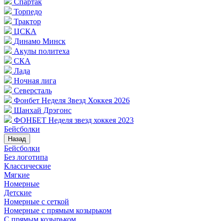
Спартак
Торпедо
Трактор
ЦСКА
Динамо Минск
Акулы политеха
СКА
Лада
Ночная лига
Северсталь
Фонбет Неделя Звезд Хоккея 2026
Шанхай Дрэгонс
ФОНБЕТ Неделя звезд хоккея 2023
Бейсболки
Назад
Бейсболки
Без логотипа
Классические
Мягкие
Номерные
Детские
Номерные с сеткой
Номерные с прямым козырьком
С прямым козырьком