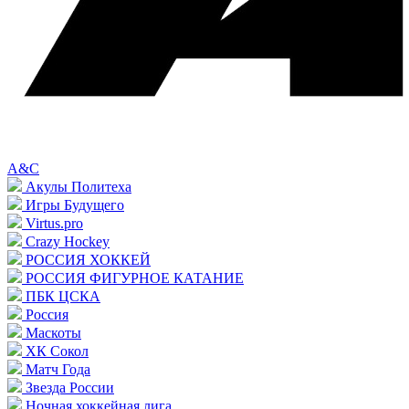
A&C
Акулы Политеха
Игры Будущего
Virtus.pro
Crazy Hockey
РОССИЯ ХОККЕЙ
РОССИЯ ФИГУРНОЕ КАТАНИЕ
ПБК ЦСКА
Россия
Маскоты
ХК Сокол
Матч Года
Звезда России
Ночная хоккейная лига