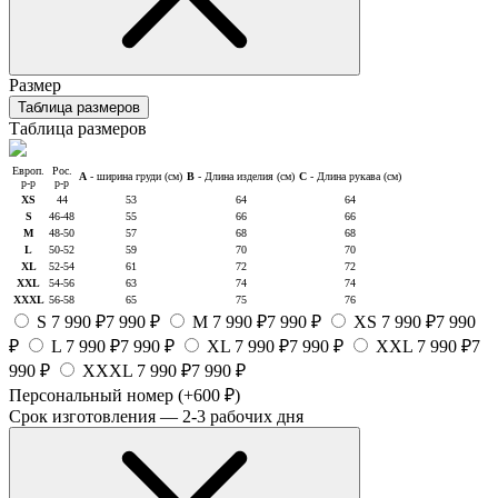
Размер
Таблица размеров
Таблица размеров
Европ.
Рос.
A
- ширина груди (см)
B
- Длина изделия (см)
C
- Длина рукава (см)
р-р
р-р
XS
44
53
64
64
S
46-48
55
66
66
M
48-50
57
68
68
L
50-52
59
70
70
XL
52-54
61
72
72
XXL
54-56
63
74
74
XXXL
56-58
65
75
76
S
7 990 ₽
7 990 ₽
M
7 990 ₽
7 990 ₽
XS
7 990 ₽
7 990
₽
L
7 990 ₽
7 990 ₽
XL
7 990 ₽
7 990 ₽
XXL
7 990 ₽
7
990 ₽
XXXL
7 990 ₽
7 990 ₽
Персональный номер
(+600 ₽)
Срок изготовления — 2-3 рабочих дня