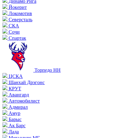
Динамо Рига
Йокерит
Локомотив
Северсталь
СКА
Сочи
Спартак
Торпедо НН
ЦСКА
Шанхай Дрэгонс
КРУТ
Авангард
Автомобилист
Адмирал
Амур
Барыс
Ак Барс
Лада
Металлург МГ