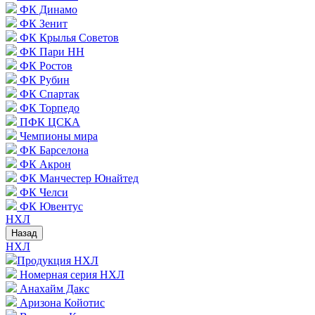
ФК Динамо
ФК Зенит
ФК Крылья Советов
ФК Пари НН
ФК Ростов
ФК Рубин
ФК Спартак
ФК Торпедо
ПФК ЦСКА
Чемпионы мира
ФК Барселона
ФК Акрон
ФК Манчестер Юнайтед
ФК Челси
ФК Ювентус
НХЛ
Назад
НХЛ
Продукция НХЛ
Номерная серия НХЛ
Анахайм Дакс
Аризона Койотис