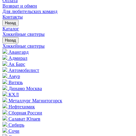
Оплата
Возврат и обмен
Для любительских команд
Контакты
Назад
Каталог
Хоккейные свитеры
Назад
Хоккейные свитеры
Авангард
Адмирал
Ак Барс
Автомобилист
Амур
Витязь
Динамо Москва
КХЛ
Металлург Магнитогорск
Нефтехимик
Сборная России
Салават Юлаев
Сибирь
Сочи