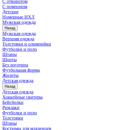
С отворотом
С помпоном
Детские
Номерные НХЛ
Мужская одежда
Назад
Мужская одежда
Верхняя одежда
Толстовки и олимпийки
Футболки и поло
Штаны
Шорты
Без логотипа
Футбольная форма
Жилеты
Детская одежда
Назад
Детская одежда
Хоккейные свитеры
Бейсболки
Рюкзаки
Футболки и поло
Толстовки
Штаны
Костюмы для младенцев