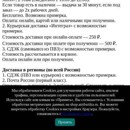
Если товар есть в наличии — выдача за 30 минут, если под
заказ — до 2х рабочих дней.
Бесплатно. Возможна примерка.
Оплата: онлайн, картой или наличными при получении.
2. Курьерская доставка «Интеграл» с возможностью
примерки.
Стоимость доставки при онлайн-оплате — 250 ₽.
Стоимость доставки при оплате при получении — 500 ₽.
3. СДЭК (самовывоз из ПВЗ) с возможностью примерки.
Стоимость рассчитывается в корзине.
Оплата онлайн или при получении.
Доставка в регионы (по всей России)
1. СДЭК (ПВЗ или курьером) с возможностью примерки.
2. Почта России (первый класс).
Отправка — в течение 1–2 рабочих дней. Стоимость и сроки
рассчитываются автоматически в корзине.
Мы обрабатываем Cookies для улучшения работы сайта, анализа
трафика, персонализации сервисов и удобства пользователей.
Используя сайт или кликая на «Принять», Вы соглашаетесь с Условиями
Доставка в Беларусь и Казахстан
обработки метрических данных на shop.atributika.ru. Вы можете
СДЭК (ПВЗ или курьером, с возможностью примерки).
запретить обработку Cookies в настройках браузера. Пожалуйста,
Оплата только онлайн (банковской картой РФ).
ознакомьтесь с
Политикой Cookie
.
Отправка — в течение 1–2 рабочих дней.
Принять
Подробные условия доставки