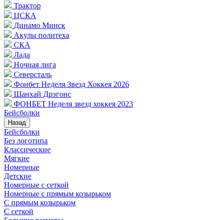
Трактор
ЦСКА
Динамо Минск
Акулы политеха
СКА
Лада
Ночная лига
Северсталь
Фонбет Неделя Звезд Хоккея 2026
Шанхай Дрэгонс
ФОНБЕТ Неделя звезд хоккея 2023
Бейсболки
Назад
Бейсболки
Без логотипа
Классические
Мягкие
Номерные
Детские
Номерные с сеткой
Номерные с прямым козырьком
С прямым козырьком
С сеткой