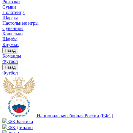
Рюкзаки
Сумки
Полотенца
Шарфы
Настольные игры
Сувениры
Кошельки
Шайбы
Кружки
Назад
Команды
Футбол
Назад
Футбол
Национальная сборная России (РФС)
ФК Балтика
ФК Динамо