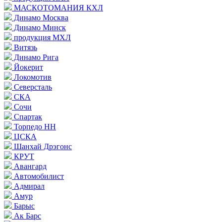
МАСКОТОМАНИЯ КХЛ
Динамо Москва
Динамо Минск
продукция МХЛ
Витязь
Динамо Рига
Йокерит
Локомотив
Северсталь
СКА
Сочи
Спартак
Торпедо НН
ЦСКА
Шанхай Дрэгонс
КРУТ
Авангард
Автомобилист
Адмирал
Амур
Барыс
Ак Барс