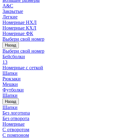
Большие размеры
A&C
Закрытые
Легкие
Номерные НХЛ
Номерные КХЛ
Номерные ФК
Выбери свой номер
Назад
Выбери свой номер
Бейсболки
13
Номерные с сеткой
Шапки
Рюкзаки
Мешки
Футболки
Шапки
Назад
Шапки
Без логотипа
Без отворота
Номерные
С отворотом
С помпоном