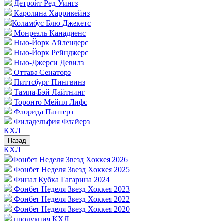
Детройт Ред Уингз
Каролина Харрикейнз
Коламбус Блю Джекетс
Монреаль Канадиенс
Нью-Йорк Айлендерс
Нью-Йорк Рейнджерс
Нью-Джерси Девилз
Оттава Сенаторз
Питтсбург Пингвинз
Тампа-Бэй Лайтнинг
Торонто Мейпл Лифс
Флорида Пантерз
Филадельфия Флайерз
КХЛ
Назад
КХЛ
Фонбет Неделя Звезд Хоккея 2026
Фонбет Неделя Звезд Хоккея 2025
Финал Кубка Гагарина 2024
Фонбет Неделя Звезд Хоккея 2023
Фонбет Неделя Звезд Хоккея 2022
Фонбет Неделя Звезд Хоккея 2020
продукция КХЛ