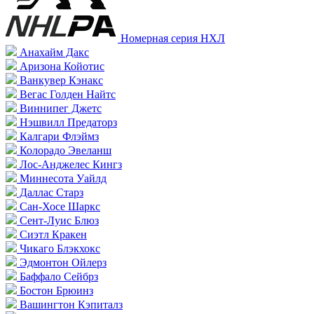
Номерная серия НХЛ
Анахайм Дакс
Аризона Койотис
Ванкувер Кэнакс
Вегас Голден Найтс
Виннипег Джетс
Нэшвилл Предаторз
Калгари Флэймз
Колорадо Эвеланш
Лос-Анджелес Кингз
Миннесота Уайлд
Даллас Старз
Сан-Хосе Шаркс
Сент-Луис Блюз
Сиэтл Кракен
Чикаго Блэкхокс
Эдмонтон Ойлерз
Баффало Сейбрз
Бостон Брюинз
Вашингтон Кэпиталз