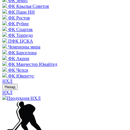
ФК Зенит
ФК Крылья Советов
ФК Пари НН
ФК Ростов
ФК Рубин
ФК Спартак
ФК Торпедо
ПФК ЦСКА
Чемпионы мира
ФК Барселона
ФК Акрон
ФК Манчестер Юнайтед
ФК Челси
ФК Ювентус
НХЛ
Назад
НХЛ
Продукция НХЛ