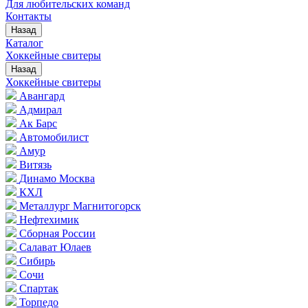
Для любительских команд
Контакты
Назад
Каталог
Хоккейные свитеры
Назад
Хоккейные свитеры
Авангард
Адмирал
Ак Барс
Автомобилист
Амур
Витязь
Динамо Москва
КХЛ
Металлург Магнитогорск
Нефтехимик
Сборная России
Салават Юлаев
Сибирь
Сочи
Спартак
Торпедо