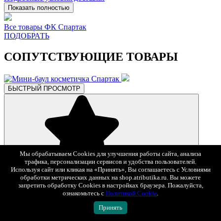
Показать полностью
Все товары ФК Спартак
ПОДОБРАТЬ
СОПУТСТВУЮЩИЕ ТОВАРЫ
БЫСТРЫЙ ПРОСМОТР
Мы обрабатываем Cookies для улучшения работы сайта, анализа
трафика, персонализации сервисов и удобства пользователей.
В избранное
Используя сайт или кликая на «Принять», Вы соглашаетесь с Условиями
2 490 ₽
обработки метрических данных на shop.atributika.ru. Вы можете
запретить обработку Cookies в настройках браузера. Пожалуйста,
ознакомьтесь с
Политикой Cookie
.
Мини-баул косметичка Спартак
Арт. 54125
Принять