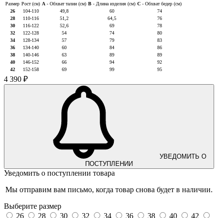
Размер
Рост (см)
A
- Обхват талии (см)
B
- Длина изделия (см)
C
- Обхват бедер (см)
26
104-110
49,8
60
74
28
110-116
51,2
64,5
76
30
116-122
52,6
69
78
32
122-128
54
74
80
34
128-134
57
79
83
36
134-140
60
84
86
38
140-146
63
89
89
40
146-152
66
94
92
42
152-158
69
99
95
4 390 ₽
УВЕДОМИТЬ О
ПОСТУПЛЕНИИ
Уведомить о поступлении товара
Мы отправим вам письмо, когда товар снова будет в наличии.
Выберите размер
26
28
30
32
34
36
38
40
42