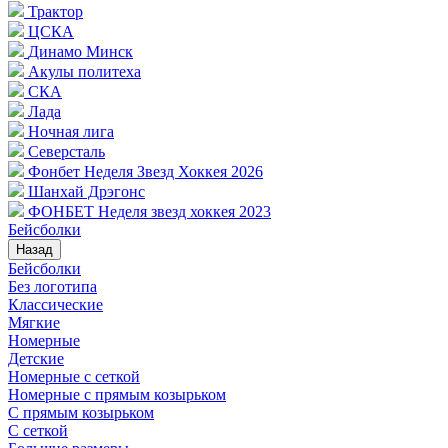
Трактор
ЦСКА
Динамо Минск
Акулы политеха
СКА
Лада
Ночная лига
Северсталь
Фонбет Неделя Звезд Хоккея 2026
Шанхай Дрэгонс
ФОНБЕТ Неделя звезд хоккея 2023
Бейсболки
Назад
Бейсболки
Без логотипа
Классические
Мягкие
Номерные
Детские
Номерные с сеткой
Номерные с прямым козырьком
С прямым козырьком
С сеткой