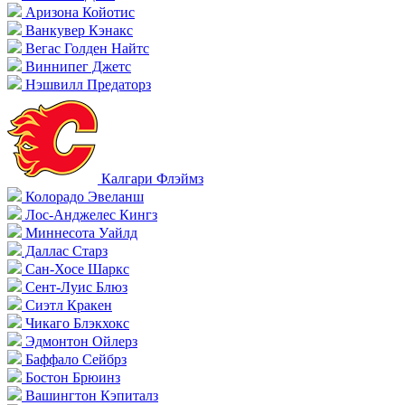
Аризона Койотис
Ванкувер Кэнакс
Вегас Голден Найтс
Виннипег Джетс
Нэшвилл Предаторз
Калгари Флэймз
Колорадо Эвеланш
Лос-Анджелес Кингз
Миннесота Уайлд
Даллас Старз
Сан-Хосе Шаркс
Сент-Луис Блюз
Сиэтл Кракен
Чикаго Блэкхокс
Эдмонтон Ойлерз
Баффало Сейбрз
Бостон Брюинз
Вашингтон Кэпиталз