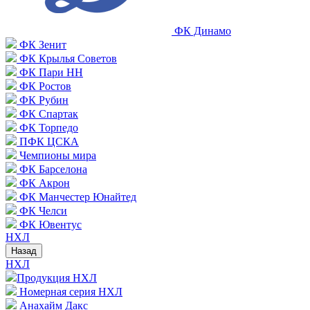
ФК Динамо
ФК Зенит
ФК Крылья Советов
ФК Пари НН
ФК Ростов
ФК Рубин
ФК Спартак
ФК Торпедо
ПФК ЦСКА
Чемпионы мира
ФК Барселона
ФК Акрон
ФК Манчестер Юнайтед
ФК Челси
ФК Ювентус
НХЛ
Назад
НХЛ
Продукция НХЛ
Номерная серия НХЛ
Анахайм Дакс