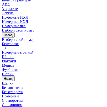
Большие размеры
A&C
Закрытые
Легкие
Номерные НХЛ
Номерные КХЛ
Номерные ФК
Выбери свой номер
Назад
Выбери свой номер
Бейсболки
13
Номерные с сеткой
Шапки
Рюкзаки
Мешки
Футболки
Шапки
Назад
Шапки
Без логотипа
Без отворота
Номерные
С отворотом
С помпоном