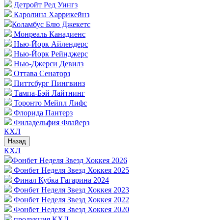
Детройт Ред Уингз
Каролина Харрикейнз
Коламбус Блю Джекетс
Монреаль Канадиенс
Нью-Йорк Айлендерс
Нью-Йорк Рейнджерс
Нью-Джерси Девилз
Оттава Сенаторз
Питтсбург Пингвинз
Тампа-Бэй Лайтнинг
Торонто Мейпл Лифс
Флорида Пантерз
Филадельфия Флайерз
КХЛ
Назад
КХЛ
Фонбет Неделя Звезд Хоккея 2026
Фонбет Неделя Звезд Хоккея 2025
Финал Кубка Гагарина 2024
Фонбет Неделя Звезд Хоккея 2023
Фонбет Неделя Звезд Хоккея 2022
Фонбет Неделя Звезд Хоккея 2020
продукция КХЛ