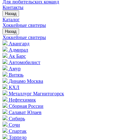
Для любительских команд
Контакты
Назад
Каталог
Хоккейные свитеры
Назад
Хоккейные свитеры
Авангард
Адмирал
Ак Барс
Автомобилист
Амур
Витязь
Динамо Москва
КХЛ
Металлург Магнитогорск
Нефтехимик
Сборная России
Салават Юлаев
Сибирь
Сочи
Спартак
Торпедо