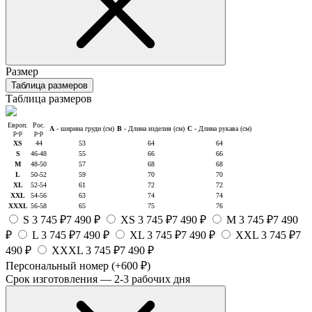
Размер
Таблица размеров
Таблица размеров
Европ.
Рос.
A
- ширина груди (см)
B
- Длина изделия (см)
C
- Длина рукава (см)
р-р
р-р
XS
44
53
64
64
S
46-48
55
66
66
M
48-50
57
68
68
L
50-52
59
70
70
XL
52-54
61
72
72
XXL
54-56
63
74
74
XXXL
56-58
65
75
76
S
3 745 ₽
7 490 ₽
XS
3 745 ₽
7 490 ₽
M
3 745 ₽
7 490
₽
L
3 745 ₽
7 490 ₽
XL
3 745 ₽
7 490 ₽
XXL
3 745 ₽
7
490 ₽
XXXL
3 745 ₽
7 490 ₽
Персональный номер
(+600 ₽)
Срок изготовления — 2-3 рабочих дня