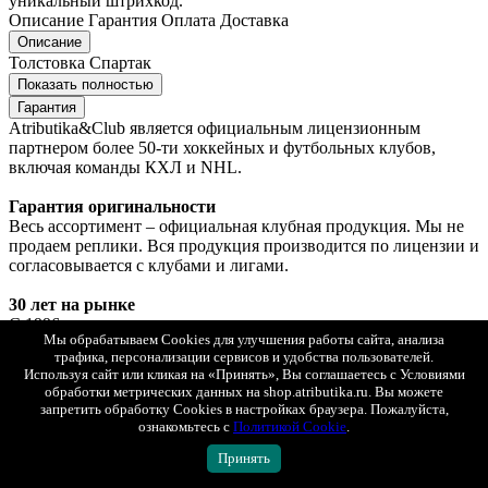
уникальный штрихкод.
Описание
Гарантия
Оплата
Доставка
Описание
Толстовка Спартак
Показать полностью
Гарантия
Atributika&Club является официальным лицензионным
партнером более 50-ти хоккейных и футбольных клубов,
включая команды КХЛ и NHL.
Гарантия оригинальности
Весь ассортимент – официальная клубная продукция. Мы не
продаем реплики. Вся продукция производится по лицензии и
согласовывается с клубами и лигами.
30 лет на рынке
С 1996 года мы создаем одежду и аксессуары для
Мы обрабатываем Cookies для улучшения работы сайта, анализа
болельщиков. За это время в джерси Atributika&Club были
трафика, персонализации сервисов и удобства пользователей.
одеты десятки тысяч фанатов, а бренд стал одним из
Используя сайт или кликая на «Принять», Вы соглашаетесь с Условиями
трендсеттеров фан-индустрии в России.
обработки метрических данных на shop.atributika.ru. Вы можете
запретить обработку Cookies в настройках браузера. Пожалуйста,
Контроль качества на всех этапах
ознакомьтесь с
Политикой Cookie
.
Мы используем проверенные материалы и современные
Принять
технологии производства. Каждое изделие проходит контроль
качества перед поступлением в продажу.