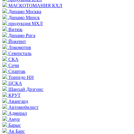
МАСКОТОМАНИЯ КХЛ
Динамо Москва
Динамо Минск
продукция МХЛ
Витязь
Динамо Рига
Йокерит
Локомотив
Северсталь
СКА
Сочи
Спартак
Торпедо НН
ЦСКА
Шанхай Дрэгонс
КРУТ
Авангард
Автомобилист
Адмирал
Амур
Барыс
Ак Барс