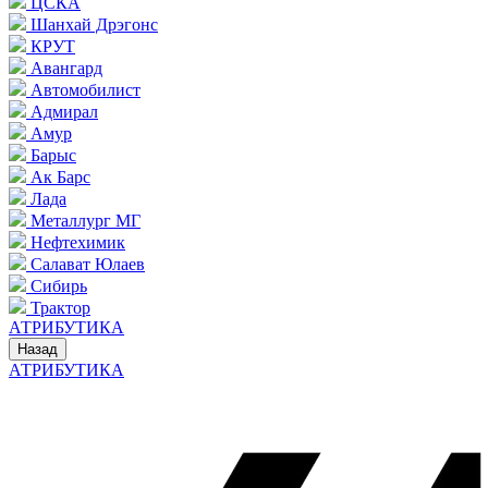
ЦСКА
Шанхай Дрэгонс
КРУТ
Авангард
Автомобилист
Адмирал
Амур
Барыс
Ак Барс
Лада
Металлург МГ
Нефтехимик
Салават Юлаев
Сибирь
Трактор
АТРИБУТИКА
Назад
АТРИБУТИКА