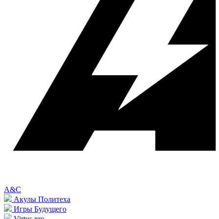
A&C
Акулы Политеха
Игры Будущего
Virtus.pro