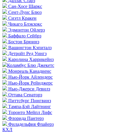
Даллас Старз
Сан-Хосе Шаркс
Сент-Луис Блюз
Сиэтл Кракен
Чикаго Блэкхокс
Эдмонтон Ойлерз
Баффало Сейбрз
Бостон Брюинз
Вашингтон Кэпиталз
Детройт Ред Уингз
Каролина Харрикейнз
Коламбус Блю Джекетс
Монреаль Канадиенс
Нью-Йорк Айлендерс
Нью-Йорк Рейнджерс
Нью-Джерси Девилз
Оттава Сенаторз
Питтсбург Пингвинз
Тампа-Бэй Лайтнинг
Торонто Мейпл Лифс
Флорида Пантерз
Филадельфия Флайерз
КХЛ