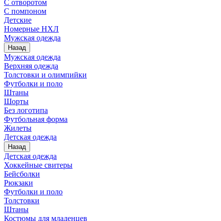
С отворотом
С помпоном
Детские
Номерные НХЛ
Мужская одежда
Назад
Мужская одежда
Верхняя одежда
Толстовки и олимпийки
Футболки и поло
Штаны
Шорты
Без логотипа
Футбольная форма
Жилеты
Детская одежда
Назад
Детская одежда
Хоккейные свитеры
Бейсболки
Рюкзаки
Футболки и поло
Толстовки
Штаны
Костюмы для младенцев