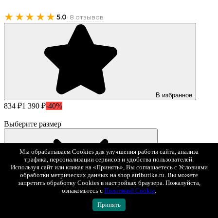
★★★★★
5.0
· 8 отзывов
В избранное
834 ₽
1 390 ₽
-40%
Выберите размер
Мы обрабатываем Cookies для улучшения работы сайта, анализа
трафика, персонализации сервисов и удобства пользователей.
Используя сайт или кликая на «Принять», Вы соглашаетесь с Условиями
обработки метрических данных на shop.atributika.ru. Вы можете
запретить обработку Cookies в настройках браузера. Пожалуйста,
ознакомьтесь с
Политикой Cookie
.
Принять
834 ₽
1 390 ₽
-40%