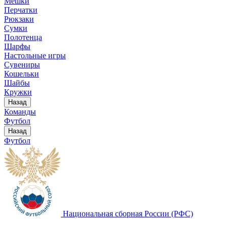
Мешки
Перчатки
Рюкзаки
Сумки
Полотенца
Шарфы
Настольные игры
Сувениры
Кошельки
Шайбы
Кружки
Назад
Команды
Футбол
Назад
Футбол
Национальная сборная России (РФС)