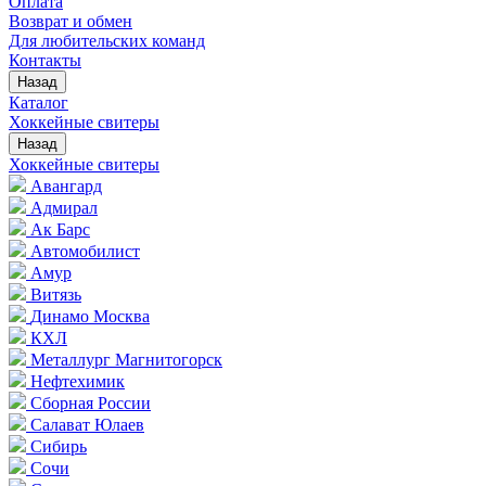
Оплата
Возврат и обмен
Для любительских команд
Контакты
Назад
Каталог
Хоккейные свитеры
Назад
Хоккейные свитеры
Авангард
Адмирал
Ак Барс
Автомобилист
Амур
Витязь
Динамо Москва
КХЛ
Металлург Магнитогорск
Нефтехимик
Сборная России
Салават Юлаев
Сибирь
Сочи