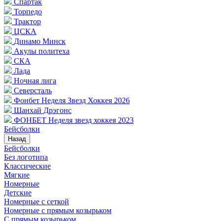
Спартак
Торпедо
Трактор
ЦСКА
Динамо Минск
Акулы политеха
СКА
Лада
Ночная лига
Северсталь
Фонбет Неделя Звезд Хоккея 2026
Шанхай Дрэгонс
ФОНБЕТ Неделя звезд хоккея 2023
Бейсболки
Назад
Бейсболки
Без логотипа
Классические
Мягкие
Номерные
Детские
Номерные с сеткой
Номерные с прямым козырьком
С прямым козырьком