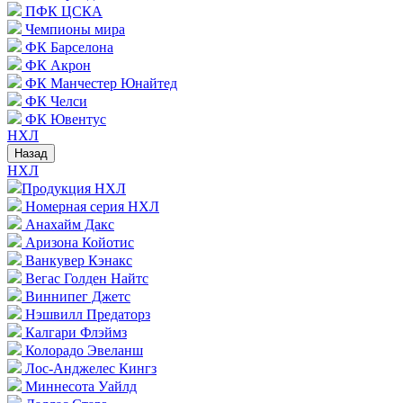
ПФК ЦСКА
Чемпионы мира
ФК Барселона
ФК Акрон
ФК Манчестер Юнайтед
ФК Челси
ФК Ювентус
НХЛ
Назад
НХЛ
Продукция НХЛ
Номерная серия НХЛ
Анахайм Дакс
Аризона Койотис
Ванкувер Кэнакс
Вегас Голден Найтс
Виннипег Джетс
Нэшвилл Предаторз
Калгари Флэймз
Колорадо Эвеланш
Лос-Анджелес Кингз
Миннесота Уайлд