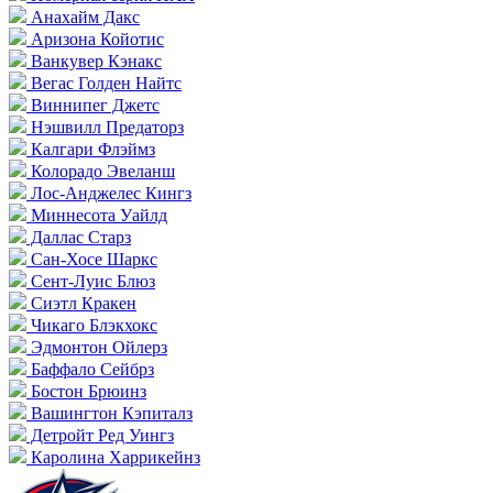
Анахайм Дакс
Аризона Койотис
Ванкувер Кэнакс
Вегас Голден Найтс
Виннипег Джетс
Нэшвилл Предаторз
Калгари Флэймз
Колорадо Эвеланш
Лос-Анджелес Кингз
Миннесота Уайлд
Даллас Старз
Сан-Хосе Шаркс
Сент-Луис Блюз
Сиэтл Кракен
Чикаго Блэкхокс
Эдмонтон Ойлерз
Баффало Сейбрз
Бостон Брюинз
Вашингтон Кэпиталз
Детройт Ред Уингз
Каролина Харрикейнз