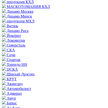
продукция КХЛ
МАСКОТОМАНИЯ КХЛ
Динамо Москва
Динамо Минск
продукция МХЛ
Витязь
Динамо Рига
Йокерит
Локомотив
Северсталь
СКА
Сочи
Спартак
Торпедо НН
ЦСКА
Шанхай Дрэгонс
КРУТ
Авангард
Автомобилист
Адмирал
Амур
Барыс
Ак Барс