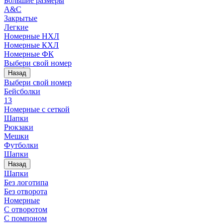
Большие размеры
A&C
Закрытые
Легкие
Номерные НХЛ
Номерные КХЛ
Номерные ФК
Выбери свой номер
Назад
Выбери свой номер
Бейсболки
13
Номерные с сеткой
Шапки
Рюкзаки
Мешки
Футболки
Шапки
Назад
Шапки
Без логотипа
Без отворота
Номерные
С отворотом
С помпоном