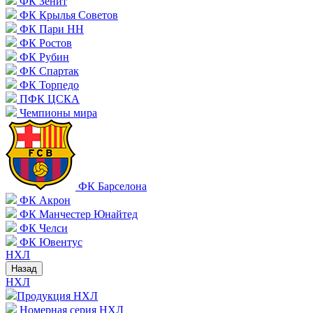
ФК Зенит
ФК Крылья Советов
ФК Пари НН
ФК Ростов
ФК Рубин
ФК Спартак
ФК Торпедо
ПФК ЦСКА
Чемпионы мира
ФК Барселона
ФК Акрон
ФК Манчестер Юнайтед
ФК Челси
ФК Ювентус
НХЛ
Назад
НХЛ
Продукция НХЛ
Номерная серия НХЛ