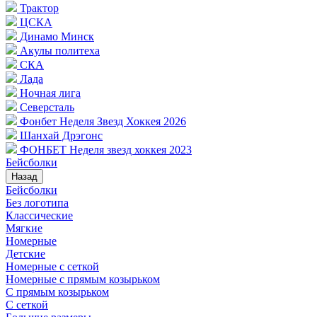
Трактор
ЦСКА
Динамо Минск
Акулы политеха
СКА
Лада
Ночная лига
Северсталь
Фонбет Неделя Звезд Хоккея 2026
Шанхай Дрэгонс
ФОНБЕТ Неделя звезд хоккея 2023
Бейсболки
Назад
Бейсболки
Без логотипа
Классические
Мягкие
Номерные
Детские
Номерные с сеткой
Номерные с прямым козырьком
С прямым козырьком
С сеткой