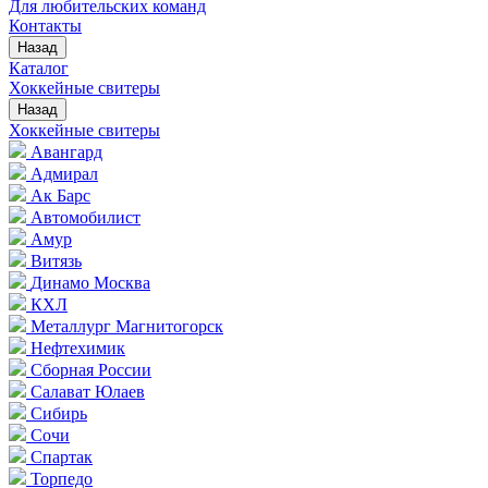
Для любительских команд
Контакты
Назад
Каталог
Хоккейные свитеры
Назад
Хоккейные свитеры
Авангард
Адмирал
Ак Барс
Автомобилист
Амур
Витязь
Динамо Москва
КХЛ
Металлург Магнитогорск
Нефтехимик
Сборная России
Салават Юлаев
Сибирь
Сочи
Спартак
Торпедо