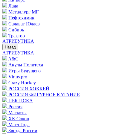
Лада
Металлург МГ
Нефтехимик
Салават Юлаев
Сибирь
Трактор
АТРИБУТИКА
Назад
АТРИБУТИКА
A&C
Акулы Политеха
Игры Будущего
Virtus.pro
Crazy Hockey
РОССИЯ ХОККЕЙ
РОССИЯ ФИГУРНОЕ КАТАНИЕ
ПБК ЦСКА
Россия
Маскоты
ХК Сокол
Матч Года
Звезда России