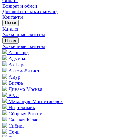
Оплата
Возврат и обмен
Для любительских команд
Контакты
Назад
Каталог
Хоккейные свитеры
Назад
Хоккейные свитеры
Авангард
Адмирал
Ак Барс
Автомобилист
Амур
Витязь
Динамо Москва
КХЛ
Металлург Магнитогорск
Нефтехимик
Сборная России
Салават Юлаев
Сибирь
Сочи