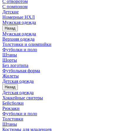
С отворотом
С помпоном
Детские
Номерные НХЛ
Мужская одежда
Назад
Мужская одежда
Верхняя одежда
Толстовки и олимпийки
Футболки и поло
Штаны
Шорты
Без логотипа
Футбольная форма
Жилеты
Детская одежда
Назад
Детская одежда
Хоккейные свитеры
Бейсболки
Рюкзаки
Футболки и поло
Толстовки
Штаны
Костюмы для младенцев