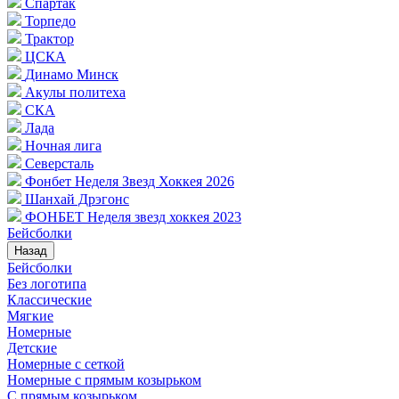
Спартак
Торпедо
Трактор
ЦСКА
Динамо Минск
Акулы политеха
СКА
Лада
Ночная лига
Северсталь
Фонбет Неделя Звезд Хоккея 2026
Шанхай Дрэгонс
ФОНБЕТ Неделя звезд хоккея 2023
Бейсболки
Назад
Бейсболки
Без логотипа
Классические
Мягкие
Номерные
Детские
Номерные с сеткой
Номерные с прямым козырьком
С прямым козырьком