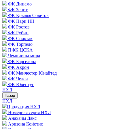
ФК Динамо
ФК Зенит
ФК Крылья Советов
ФК Пари НН
ФК Ростов
ФК Рубин
ФК Спартак
ФК Торпедо
ПФК ЦСКА
Чемпионы мира
ФК Барселона
ФК Акрон
ФК Манчестер Юнайтед
ФК Челси
ФК Ювентус
НХЛ
Назад
НХЛ
Продукция НХЛ
Номерная серия НХЛ
Анахайм Дакс
Аризона Койотис