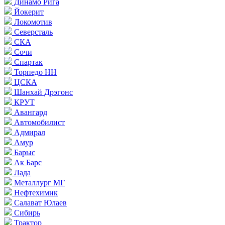
Динамо Рига
Йокерит
Локомотив
Северсталь
СКА
Сочи
Спартак
Торпедо НН
ЦСКА
Шанхай Дрэгонс
КРУТ
Авангард
Автомобилист
Адмирал
Амур
Барыс
Ак Барс
Лада
Металлург МГ
Нефтехимик
Салават Юлаев
Сибирь
Трактор