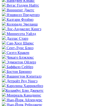
Ванкувер Кэнакс
Вегас Голден Найтс
Виннипег Джетс
Нэшвилл Предаторз
Калгари Флэймз
Колорадо Эвеланш
Лос-Анджелес Кингз
Миннесота Уайлд
Даллас Старз
Сан-Хосе Шаркс
Сент-Луис Блюз
Сиэтл Кракен
Чикаго Блэкхокс
Эдмонтон Ойлерз
Баффало Сейбрз
Бостон Брюинз
Вашингтон Кэпиталз
Детройт Ред Уингз
Каролина Харрикейнз
Коламбус Блю Джекетс
Монреаль Канадиенс
Нью-Йорк Айлендерс
Нью-Йорк Рейнджерс