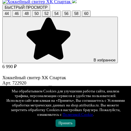
БЫСТРЫЙ ПРОСМОТР
44
46
48
50
52
54
56
58
60
В избранное
6 990 ₽
Хоккейный свитер ХК Спартак
Арт. 722920
Мы обрабатываем Cookies для улучшения работы сайта, анализа
БЫСТРЫЙ ПРОСМОТР
трафика, персонализации сервисов и удобства пользователей.
Используя сайт или кликая на «Принять», Вы соглашаетесь с Условиями
XS
S
M
обработки метрических данных на shop.atributika.ru. Вы можете
запретить обработку Cookies в настройках браузера. Пожалуйста,
ознакомьтесь с
Политикой Cookie
.
Принять