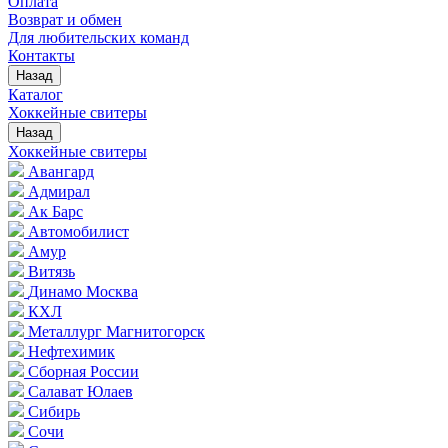
Оплата
Возврат и обмен
Для любительских команд
Контакты
Назад
Каталог
Хоккейные свитеры
Назад
Хоккейные свитеры
Авангард
Адмирал
Ак Барс
Автомобилист
Амур
Витязь
Динамо Москва
КХЛ
Металлург Магнитогорск
Нефтехимик
Сборная России
Салават Юлаев
Сибирь
Сочи