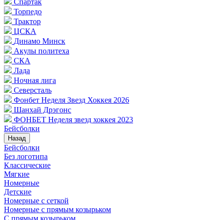
Спартак
Торпедо
Трактор
ЦСКА
Динамо Минск
Акулы политеха
СКА
Лада
Ночная лига
Северсталь
Фонбет Неделя Звезд Хоккея 2026
Шанхай Дрэгонс
ФОНБЕТ Неделя звезд хоккея 2023
Бейсболки
Назад
Бейсболки
Без логотипа
Классические
Мягкие
Номерные
Детские
Номерные с сеткой
Номерные с прямым козырьком
С прямым козырьком