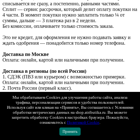
списывается не сразу, а постепенно, равными частями.
Сплит — сервис рассрочки, который делит оплату покупки на
4 части. В момент покупки нужно заплатить только ¼ от
суммы, дальше — 3 платежа раз в 2 недели.
Без комиссии, оплачиваете только стоимость заказа.
Это не кредит, для оформления не нужно подавать заявку и
ждать одобрения — понадобится только номер телефона.
Доставка по Москве
Оплата: онлайн, картой или наличными при получении.
Доставка в регионы (по всей России)
1. СДЭК (ПВЗ или курьером) с возможностью примерки.
Оплата: онлайн, картой или наличными при получении.
2. Почта России (первый класс).
Оплата: только онлайн.
Мы обрабатываем Cookies для улучшения работы сайта, анализа
трафика, персонализации сервисов и удобства пользователей.
Доставка в Беларусь и Казахстан
Используя сайт или кликая на «Принять», Вы соглашаетесь с Условиями
Оплата: только онлайн (банковской картой РФ).
обработки метрических данных на shop.atributika.ru. Вы можете
запретить обработку Cookies в настройках браузера. Пожалуйста,
ознакомьтесь с
Политикой Cookie
.
Показать полностью
Принять
Доставка