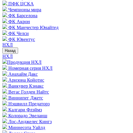
ПФК ЦСКА
Чемпионы мира
ФК Барселона
ФК Акрон
ФК Манчестер Юнайтед
ФК Челси
ФК Ювентус
НХЛ
Назад
НХЛ
Продукция НХЛ
Номерная серия НХЛ
Анахайм Дакс
Аризона Койотис
Ванкувер Кэнакс
Вегас Голден Найтс
Виннипег Джетс
Нэшвилл Предаторз
Калгари Флэймз
Колорадо Эвеланш
Лос-Анджелес Кингз
Миннесота Уайлд