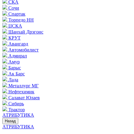
СКА
Сочи
Спартак
Торпедо НН
ЦСКА
Шанхай Дрэгонс
КРУТ
Авангард
Автомобилист
Адмирал
Амур
Барыс
Ак Барс
Лада
Металлург МГ
Нефтехимик
Салават Юлаев
Сибирь
Трактор
АТРИБУТИКА
Назад
АТРИБУТИКА