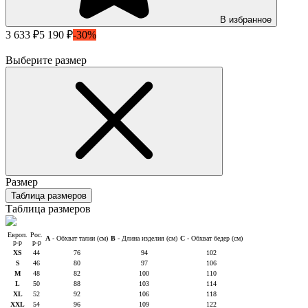
В избранное
3 633 ₽
5 190 ₽
-30%
Выберите размер
Размер
Таблица размеров
Таблица размеров
Европ.
Рос.
A
- Обхват талии (см)
B
- Длина изделия (см)
C
- Обхват бедер (см)
р-р
р-р
XS
44
76
94
102
S
46
80
97
106
M
48
82
100
110
L
50
88
103
114
XL
52
92
106
118
XXL
54
96
109
122