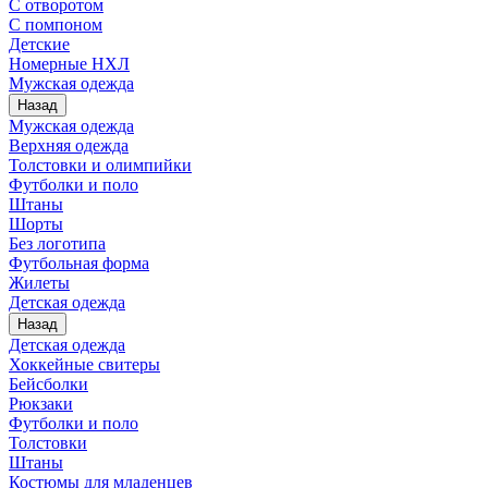
С отворотом
С помпоном
Детские
Номерные НХЛ
Мужская одежда
Назад
Мужская одежда
Верхняя одежда
Толстовки и олимпийки
Футболки и поло
Штаны
Шорты
Без логотипа
Футбольная форма
Жилеты
Детская одежда
Назад
Детская одежда
Хоккейные свитеры
Бейсболки
Рюкзаки
Футболки и поло
Толстовки
Штаны
Костюмы для младенцев