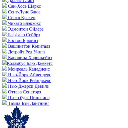
Даллас Старз
Сан-Хосе Шаркс
Сент-Луис Блюз
Сиэтл Кракен
Чикаго Блэкхокс
Эдмонтон Ойлерз
Баффало Сейбрз
Бостон Брюинз
Вашингтон Кэпиталз
Детройт Ред Уингз
Каролина Харрикейнз
Коламбус Блю Джекетс
Монреаль Канадиенс
Нью-Йорк Айлендерс
Нью-Йорк Рейнджерс
Нью-Джерси Девилз
Оттава Сенаторз
Питтсбург Пингвинз
Тампа-Бэй Лайтнинг