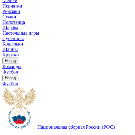
Мешки
Перчатки
Рюкзаки
Сумки
Полотенца
Шарфы
Настольные игры
Сувениры
Кошельки
Шайбы
Кружки
Назад
Команды
Футбол
Назад
Футбол
Национальная сборная России (РФС)