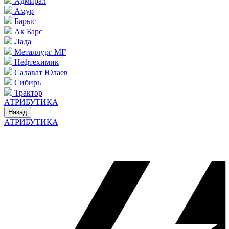
Адмирал
Амур
Барыс
Ак Барс
Лада
Металлург МГ
Нефтехимик
Салават Юлаев
Сибирь
Трактор
АТРИБУТИКА
Назад
АТРИБУТИКА