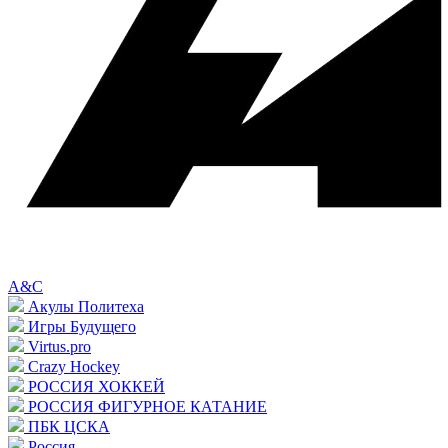
A&C
Акулы Политеха
Игры Будущего
Virtus.pro
Crazy Hockey
РОССИЯ ХОККЕЙ
РОССИЯ ФИГУРНОЕ КАТАНИЕ
ПБК ЦСКА
Россия