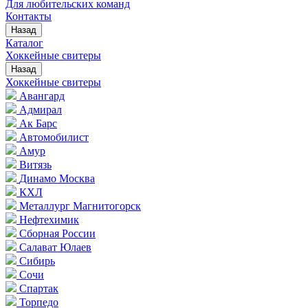
Для любительских команд
Контакты
Назад
Каталог
Хоккейные свитеры
Назад
Хоккейные свитеры
Авангард
Адмирал
Ак Барс
Автомобилист
Амур
Витязь
Динамо Москва
КХЛ
Металлург Магнитогорск
Нефтехимик
Сборная России
Салават Юлаев
Сибирь
Сочи
Спартак
Торпедо