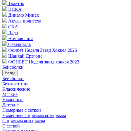
Трактор
ЦСКА
Динамо Минск
Акулы политеха
СКА
Лада
Ночная лига
Северсталь
Фонбет Неделя Звезд Хоккея 2026
Шанхай Дрэгонс
ФОНБЕТ Неделя звезд хоккея 2023
Бейсболки
Назад
Бейсболки
Без логотипа
Классические
Мягкие
Номерные
Детские
Номерные с сеткой
Номерные с прямым козырьком
С прямым козырьком
С сеткой