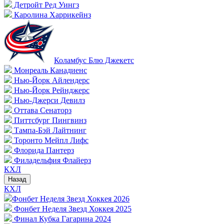
Детройт Ред Уингз
Каролина Харрикейнз
Коламбус Блю Джекетс
Монреаль Канадиенс
Нью-Йорк Айлендерс
Нью-Йорк Рейнджерс
Нью-Джерси Девилз
Оттава Сенаторз
Питтсбург Пингвинз
Тампа-Бэй Лайтнинг
Торонто Мейпл Лифс
Флорида Пантерз
Филадельфия Флайерз
КХЛ
Назад
КХЛ
Фонбет Неделя Звезд Хоккея 2026
Фонбет Неделя Звезд Хоккея 2025
Финал Кубка Гагарина 2024