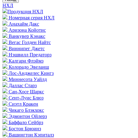
НХЛ
Продукция НХЛ
Номерная серия НХЛ
Анахайм Дакс
Аризона Койотис
Ванкувер Кэнакс
Вегас Голден Найтс
Виннипег Джетс
Нэшвилл Предаторз
Калгари Флэймз
Колорадо Эвеланш
Лос-Анджелес Кингз
Миннесота Уайлд
Даллас Старз
Сан-Хосе Шаркс
Сент-Луис Блюз
Сиэтл Кракен
Чикаго Блэкхокс
Эдмонтон Ойлерз
Баффало Сейбрз
Бостон Брюинз
Вашингтон Кэпиталз