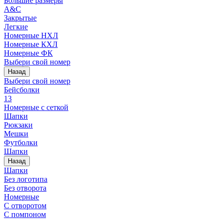
Большие размеры
A&C
Закрытые
Легкие
Номерные НХЛ
Номерные КХЛ
Номерные ФК
Выбери свой номер
Назад
Выбери свой номер
Бейсболки
13
Номерные с сеткой
Шапки
Рюкзаки
Мешки
Футболки
Шапки
Назад
Шапки
Без логотипа
Без отворота
Номерные
С отворотом
С помпоном