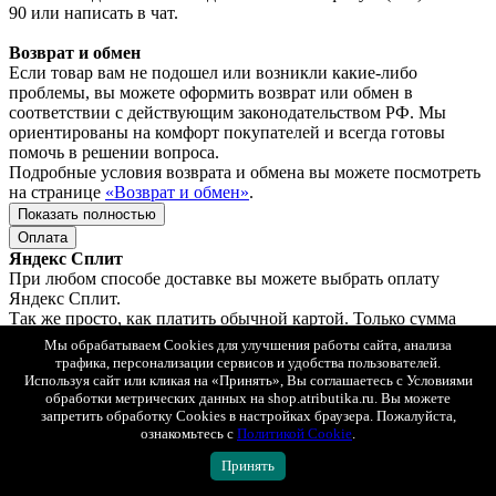
90 или написать в чат.
Возврат и обмен
Если товар вам не подошел или возникли какие-либо
проблемы, вы можете оформить возврат или обмен в
соответствии с действующим законодательством РФ. Мы
ориентированы на комфорт покупателей и всегда готовы
помочь в решении вопроса.
Подробные условия возврата и обмена вы можете посмотреть
на странице
«Возврат и обмен»
.
Показать полностью
Оплата
Яндекс Сплит
При любом способе доставке вы можете выбрать оплату
Яндекс Сплит.
Так же просто, как платить обычной картой. Только сумма
списывается не сразу, а постепенно, равными частями.
Мы обрабатываем Cookies для улучшения работы сайта, анализа
Сплит — сервис рассрочки, который делит оплату покупки на
трафика, персонализации сервисов и удобства пользователей.
4 части. В момент покупки нужно заплатить только ¼ от
Используя сайт или кликая на «Принять», Вы соглашаетесь с Условиями
суммы, дальше — 3 платежа раз в 2 недели.
обработки метрических данных на shop.atributika.ru. Вы можете
Без комиссии, оплачиваете только стоимость заказа.
запретить обработку Cookies в настройках браузера. Пожалуйста,
ознакомьтесь с
Политикой Cookie
.
Это не кредит, для оформления не нужно подавать заявку и
Принять
ждать одобрения — понадобится только номер телефона.