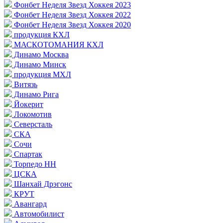
Фонбет Неделя Звезд Хоккея 2023
Фонбет Неделя Звезд Хоккея 2022
Фонбет Неделя Звезд Хоккея 2020
продукция КХЛ
МАСКОТОМАНИЯ КХЛ
Динамо Москва
Динамо Минск
продукция МХЛ
Витязь
Динамо Рига
Йокерит
Локомотив
Северсталь
СКА
Сочи
Спартак
Торпедо НН
ЦСКА
Шанхай Дрэгонс
КРУТ
Авангард
Автомобилист