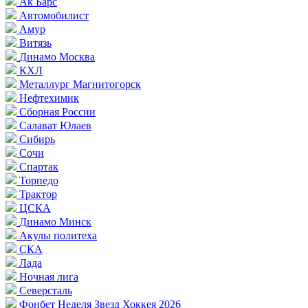
Ак Барс
Автомобилист
Амур
Витязь
Динамо Москва
КХЛ
Металлург Магнитогорск
Нефтехимик
Сборная России
Салават Юлаев
Сибирь
Сочи
Спартак
Торпедо
Трактор
ЦСКА
Динамо Минск
Акулы политеха
СКА
Лада
Ночная лига
Северсталь
Фонбет Неделя Звезд Хоккея 2026