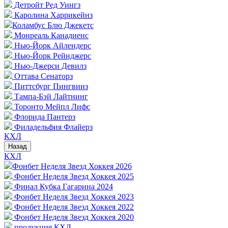
Детройт Ред Уингз
Каролина Харрикейнз
Коламбус Блю Джекетс
Монреаль Канадиенс
Нью-Йорк Айлендерс
Нью-Йорк Рейнджерс
Нью-Джерси Девилз
Оттава Сенаторз
Питтсбург Пингвинз
Тампа-Бэй Лайтнинг
Торонто Мейпл Лифс
Флорида Пантерз
Филадельфия Флайерз
КХЛ
Назад
КХЛ
Фонбет Неделя Звезд Хоккея 2026
Фонбет Неделя Звезд Хоккея 2025
Финал Кубка Гагарина 2024
Фонбет Неделя Звезд Хоккея 2023
Фонбет Неделя Звезд Хоккея 2022
Фонбет Неделя Звезд Хоккея 2020
продукция КХЛ