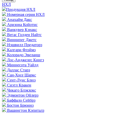
НХЛ
Продукция НХЛ
Номерная серия НХЛ
Анахайм Дакс
Аризона Койотис
Ванкувер Кэнакс
Вегас Голден Найтс
Виннипег Джетс
Нэшвилл Предаторз
Калгари Флэймз
Колорадо Эвеланш
Лос-Анджелес Кингз
Миннесота Уайлд
Даллас Старз
Сан-Хосе Шаркс
Сент-Луис Блюз
Сиэтл Кракен
Чикаго Блэкхокс
Эдмонтон Ойлерз
Баффало Сейбрз
Бостон Брюинз
Вашингтон Кэпиталз