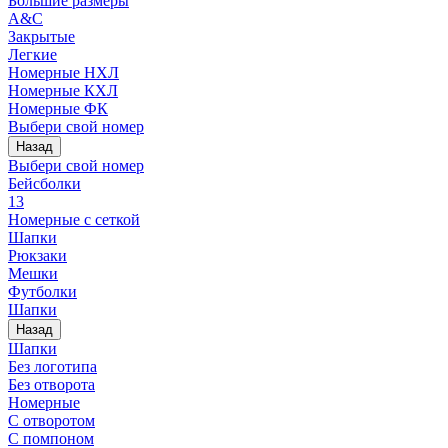
Большие размеры
A&C
Закрытые
Легкие
Номерные НХЛ
Номерные КХЛ
Номерные ФК
Выбери свой номер
Назад
Выбери свой номер
Бейсболки
13
Номерные с сеткой
Шапки
Рюкзаки
Мешки
Футболки
Шапки
Назад
Шапки
Без логотипа
Без отворота
Номерные
С отворотом
С помпоном