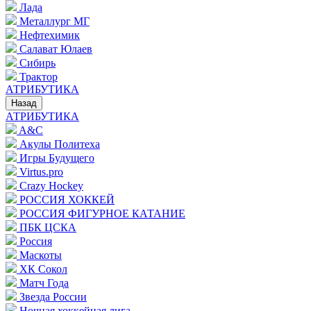
Лада
Металлург МГ
Нефтехимик
Салават Юлаев
Сибирь
Трактор
АТРИБУТИКА
Назад
АТРИБУТИКА
A&C
Акулы Политеха
Игры Будущего
Virtus.pro
Crazy Hockey
РОССИЯ ХОККЕЙ
РОССИЯ ФИГУРНОЕ КАТАНИЕ
ПБК ЦСКА
Россия
Маскоты
ХК Сокол
Матч Года
Звезда России
Ночная хоккейная лига