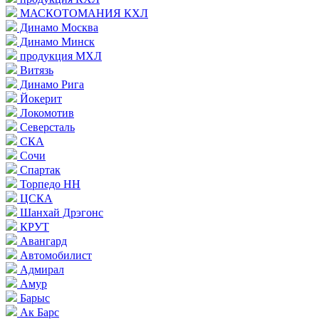
МАСКОТОМАНИЯ КХЛ
Динамо Москва
Динамо Минск
продукция МХЛ
Витязь
Динамо Рига
Йокерит
Локомотив
Северсталь
СКА
Сочи
Спартак
Торпедо НН
ЦСКА
Шанхай Дрэгонс
КРУТ
Авангард
Автомобилист
Адмирал
Амур
Барыс
Ак Барс