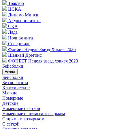
Трактор
ЦСКА
Динамо Минск
Акулы политеха
СКА
Лада
Ночная лига
Северсталь
Фонбет Неделя Звезд Хоккея 2026
Шанхай Дрэгонс
ФОНБЕТ Неделя звезд хоккея 2023
Бейсболки
Назад
Бейсболки
Без логотипа
Классические
Мягкие
Номерные
Детские
Номерные с сеткой
Номерные с прямым козырьком
С прямым козырьком
С сеткой