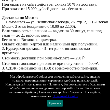
При оплате на сайте действует скидка 50 % на доставку.
При заказе от 15 000 рублей доставка - бесплатно.
Доставка по Москве
1. Самовывоз — ул. Ленинская слобода, 26, стр. 2, ТЦ «Глобал
Молл», 2 этаж (ежедневно с 10:00 до 22:00).
Если товар есть в наличии — выдача за 30 минут, если под
заказ — до 2х рабочих дней.
Бесплатно. Возможна примерка.
Оплата: онлайн, картой или наличными при получении.
2. Курьерская доставка «Интеграл» с возможностью
примерки.
Стоимость доставки при онлайн-оплате — 250 ₽.
Стоимость доставки при оплате при получении — 500 ₽.
3. СДЭК (самовывоз из ПВЗ) с возможностью примерки.
Стоимость рассчитывается в корзине.
Оплата онлайн или при получении.
Мы обрабатываем Cookies для улучшения работы сайта, анализа
трафика, персонализации сервисов и удобства пользователей.
Используя сайт или кликая на «Принять», Вы соглашаетесь с Условиями
Доставка в регионы (по всей России)
обработки метрических данных на shop.atributika.ru. Вы можете
1. СДЭК (ПВЗ или курьером) с возможностью примерки.
запретить обработку Cookies в настройках браузера. Пожалуйста,
2. Почта России (первый класс).
ознакомьтесь с
Политикой Cookie
.
Отправка — в течение 1–2 рабочих дней. Стоимость и сроки
рассчитываются автоматически в корзине.
Принять