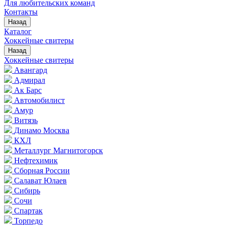
Для любительских команд
Контакты
Назад
Каталог
Хоккейные свитеры
Назад
Хоккейные свитеры
Авангард
Адмирал
Ак Барс
Автомобилист
Амур
Витязь
Динамо Москва
КХЛ
Металлург Магнитогорск
Нефтехимик
Сборная России
Салават Юлаев
Сибирь
Сочи
Спартак
Торпедо