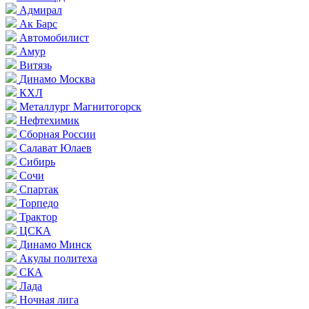
Адмирал
Ак Барс
Автомобилист
Амур
Витязь
Динамо Москва
КХЛ
Металлург Магнитогорск
Нефтехимик
Сборная России
Салават Юлаев
Сибирь
Сочи
Спартак
Торпедо
Трактор
ЦСКА
Динамо Минск
Акулы политеха
СКА
Лада
Ночная лига