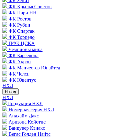
ФК Зенит
ФК Крылья Советов
ФК Пари НН
ФК Ростов
ФК Рубин
ФК Спартак
ФК Торпедо
ПФК ЦСКА
Чемпионы мира
ФК Барселона
ФК Акрон
ФК Манчестер Юнайтед
ФК Челси
ФК Ювентус
НХЛ
Назад
НХЛ
Продукция НХЛ
Номерная серия НХЛ
Анахайм Дакс
Аризона Койотис
Ванкувер Кэнакс
Вегас Голден Найтс