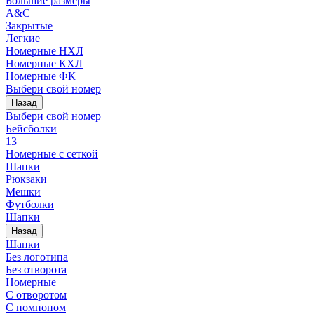
Большие размеры
A&C
Закрытые
Легкие
Номерные НХЛ
Номерные КХЛ
Номерные ФК
Выбери свой номер
Назад
Выбери свой номер
Бейсболки
13
Номерные с сеткой
Шапки
Рюкзаки
Мешки
Футболки
Шапки
Назад
Шапки
Без логотипа
Без отворота
Номерные
С отворотом
С помпоном