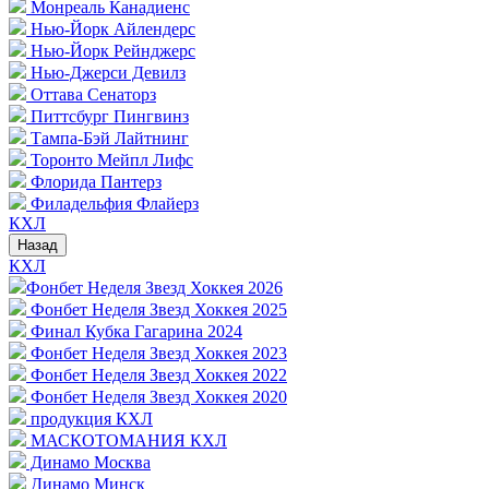
Монреаль Канадиенс
Нью-Йорк Айлендерс
Нью-Йорк Рейнджерс
Нью-Джерси Девилз
Оттава Сенаторз
Питтсбург Пингвинз
Тампа-Бэй Лайтнинг
Торонто Мейпл Лифс
Флорида Пантерз
Филадельфия Флайерз
КХЛ
Назад
КХЛ
Фонбет Неделя Звезд Хоккея 2026
Фонбет Неделя Звезд Хоккея 2025
Финал Кубка Гагарина 2024
Фонбет Неделя Звезд Хоккея 2023
Фонбет Неделя Звезд Хоккея 2022
Фонбет Неделя Звезд Хоккея 2020
продукция КХЛ
МАСКОТОМАНИЯ КХЛ
Динамо Москва
Динамо Минск