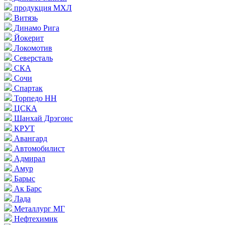
продукция МХЛ
Витязь
Динамо Рига
Йокерит
Локомотив
Северсталь
СКА
Сочи
Спартак
Торпедо НН
ЦСКА
Шанхай Дрэгонс
КРУТ
Авангард
Автомобилист
Адмирал
Амур
Барыс
Ак Барс
Лада
Металлург МГ
Нефтехимик