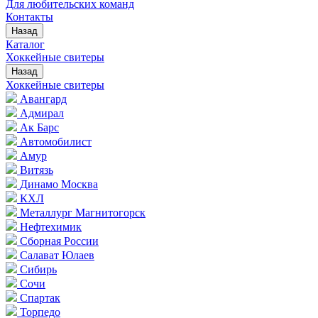
Для любительских команд
Контакты
Назад
Каталог
Хоккейные свитеры
Назад
Хоккейные свитеры
Авангард
Адмирал
Ак Барс
Автомобилист
Амур
Витязь
Динамо Москва
КХЛ
Металлург Магнитогорск
Нефтехимик
Сборная России
Салават Юлаев
Сибирь
Сочи
Спартак
Торпедо