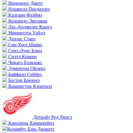
Виннипег Джетс
Нэшвилл Предаторз
Калгари Флэймз
Колорадо Эвеланш
Лос-Анджелес Кингз
Миннесота Уайлд
Даллас Старз
Сан-Хосе Шаркс
Сент-Луис Блюз
Сиэтл Кракен
Чикаго Блэкхокс
Эдмонтон Ойлерз
Баффало Сейбрз
Бостон Брюинз
Вашингтон Кэпиталз
Детройт Ред Уингз
Каролина Харрикейнз
Коламбус Блю Джекетс