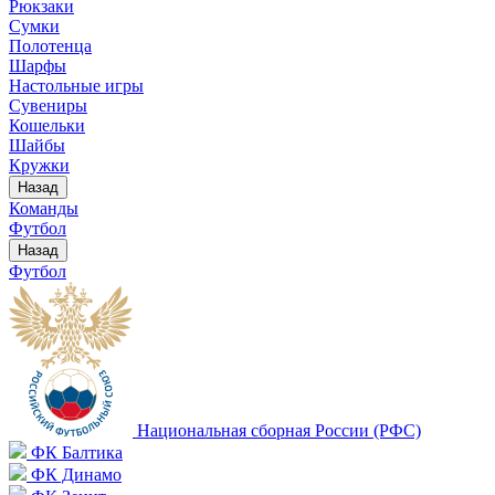
Рюкзаки
Сумки
Полотенца
Шарфы
Настольные игры
Сувениры
Кошельки
Шайбы
Кружки
Назад
Команды
Футбол
Назад
Футбол
Национальная сборная России (РФС)
ФК Балтика
ФК Динамо