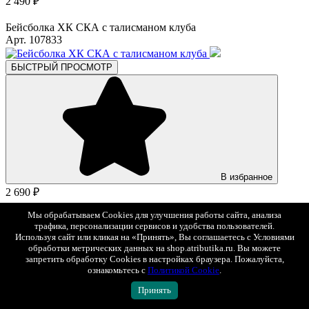
2 490 ₽
Бейсболка ХК СКА с талисманом клуба
Арт. 107833
БЫСТРЫЙ ПРОСМОТР
В избранное
2 690 ₽
Мы обрабатываем Cookies для улучшения работы сайта, анализа
Бейсболка ХК СКА с талисманом клуба
трафика, персонализации сервисов и удобства пользователей.
Арт. 107838
Используя сайт или кликая на «Принять», Вы соглашаетесь с Условиями
обработки метрических данных на shop.atributika.ru. Вы можете
БЫСТРЫЙ ПРОСМОТР
запретить обработку Cookies в настройках браузера. Пожалуйста,
ознакомьтесь с
Политикой Cookie
.
44
46
48
50
52
54
56
Принять