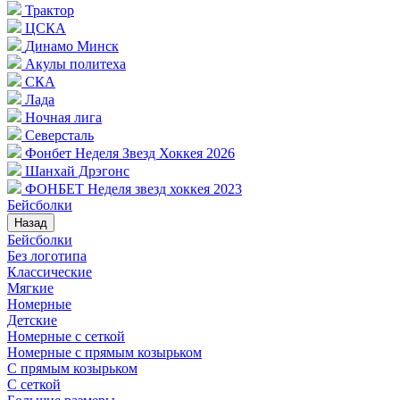
Трактор
ЦСКА
Динамо Минск
Акулы политеха
СКА
Лада
Ночная лига
Северсталь
Фонбет Неделя Звезд Хоккея 2026
Шанхай Дрэгонс
ФОНБЕТ Неделя звезд хоккея 2023
Бейсболки
Назад
Бейсболки
Без логотипа
Классические
Мягкие
Номерные
Детские
Номерные с сеткой
Номерные с прямым козырьком
С прямым козырьком
С сеткой