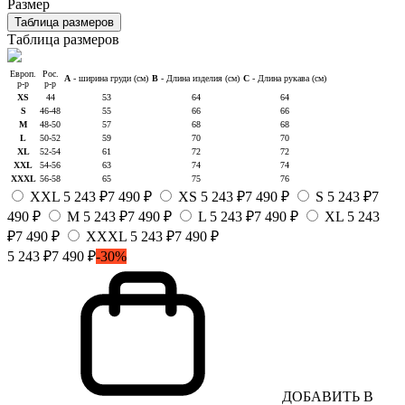
Размер
Таблица размеров
Таблица размеров
Европ.
Рос.
A
- ширина груди (см)
B
- Длина изделия (см)
C
- Длина рукава (см)
р-р
р-р
XS
44
53
64
64
S
46-48
55
66
66
M
48-50
57
68
68
L
50-52
59
70
70
XL
52-54
61
72
72
XXL
54-56
63
74
74
XXXL
56-58
65
75
76
XXL
5 243 ₽
7 490 ₽
XS
5 243 ₽
7 490 ₽
S
5 243 ₽
7
490 ₽
M
5 243 ₽
7 490 ₽
L
5 243 ₽
7 490 ₽
XL
5 243
₽
7 490 ₽
XXXL
5 243 ₽
7 490 ₽
5 243 ₽
7 490 ₽
-30%
ДОБАВИТЬ В