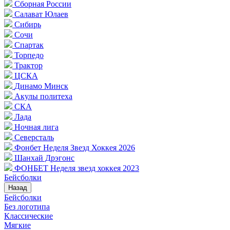
Сборная России
Салават Юлаев
Сибирь
Сочи
Спартак
Торпедо
Трактор
ЦСКА
Динамо Минск
Акулы политеха
СКА
Лада
Ночная лига
Северсталь
Фонбет Неделя Звезд Хоккея 2026
Шанхай Дрэгонс
ФОНБЕТ Неделя звезд хоккея 2023
Бейсболки
Назад
Бейсболки
Без логотипа
Классические
Мягкие