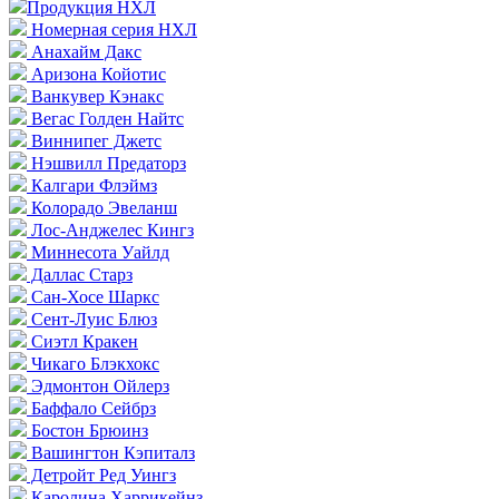
Продукция НХЛ
Номерная серия НХЛ
Анахайм Дакс
Аризона Койотис
Ванкувер Кэнакс
Вегас Голден Найтс
Виннипег Джетс
Нэшвилл Предаторз
Калгари Флэймз
Колорадо Эвеланш
Лос-Анджелес Кингз
Миннесота Уайлд
Даллас Старз
Сан-Хосе Шаркс
Сент-Луис Блюз
Сиэтл Кракен
Чикаго Блэкхокс
Эдмонтон Ойлерз
Баффало Сейбрз
Бостон Брюинз
Вашингтон Кэпиталз
Детройт Ред Уингз
Каролина Харрикейнз