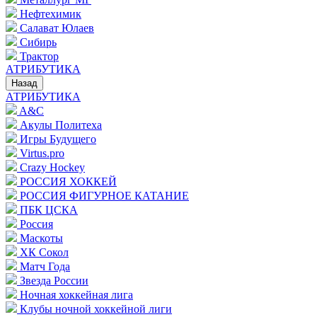
Нефтехимик
Салават Юлаев
Сибирь
Трактор
АТРИБУТИКА
Назад
АТРИБУТИКА
A&C
Акулы Политеха
Игры Будущего
Virtus.pro
Crazy Hockey
РОССИЯ ХОККЕЙ
РОССИЯ ФИГУРНОЕ КАТАНИЕ
ПБК ЦСКА
Россия
Маскоты
ХК Сокол
Матч Года
Звезда России
Ночная хоккейная лига
Клубы ночной хоккейной лиги