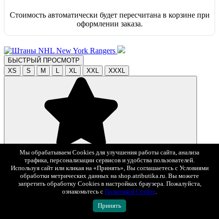
Стоимость автоматически будет пересчитана в корзине при
оформлении заказа.
БЫСТРЫЙ ПРОСМОТР
XS
S
M
L
XL
XXL
XXXL
В избранное
Мы обрабатываем Cookies для улучшения работы сайта, анализа
5 990 ₽
трафика, персонализации сервисов и удобства пользователей.
Используя сайт или кликая на «Принять», Вы соглашаетесь с Условиями
обработки метрических данных на shop.atributika.ru. Вы можете
Штаны NHL New York Rangers
запретить обработку Cookies в настройках браузера. Пожалуйста,
Арт. 46010
ознакомьтесь с
Политикой Cookie
.
Принять
БЫСТРЫЙ ПРОСМОТР
XS
S
M
L
XL
XXL
XXXL