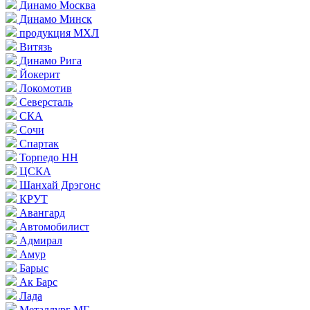
Динамо Москва
Динамо Минск
продукция МХЛ
Витязь
Динамо Рига
Йокерит
Локомотив
Северсталь
СКА
Сочи
Спартак
Торпедо НН
ЦСКА
Шанхай Дрэгонс
КРУТ
Авангард
Автомобилист
Адмирал
Амур
Барыс
Ак Барс
Лада
Металлург МГ